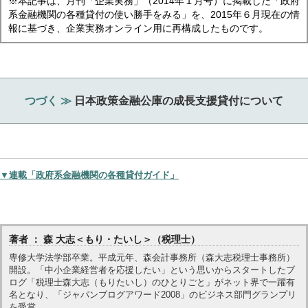
※本記事は、月刊「企業実務」（2014年１月号）に掲載した「政府
系金融機関の各種貸付の使い勝手をみる」を、2015年６月現在の情
報に基づき、企業実務オンライン用に再構成したものです。
つづく ≫
日本政策金融公庫の成長支援貸付について
▼連載「政府系金融機関の各種貸付ガイド」
著者 ： 森 大志＜もり・たいし＞（税理士）
専修大学法学部卒業。平成元年、森会計事務所（森大志税理士事務所）
開設。「中小企業経営者を応援したい」という思いからスタートしたブ
ログ「税理士森大志（もりたいし）のひとりごと」がネット界で一躍有
名となり、「ジャパンブログアワード2008」のビジネス部門グランプリ
を受賞。