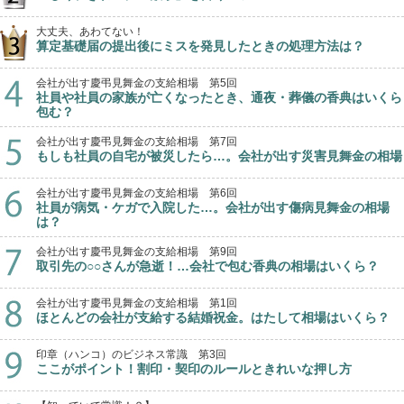
大丈夫、あわてない！
算定基礎届の提出後にミスを発見したときの処理方法は？
会社が出す慶弔見舞金の支給相場 第5回
社員や社員の家族が亡くなったとき、通夜・葬儀の香典はいくら
包む？
会社が出す慶弔見舞金の支給相場 第7回
もしも社員の自宅が被災したら…。会社が出す災害見舞金の相場
会社が出す慶弔見舞金の支給相場 第6回
社員が病気・ケガで入院した…。会社が出す傷病見舞金の相場
は？
会社が出す慶弔見舞金の支給相場 第9回
取引先の○○さんが急逝！…会社で包む香典の相場はいくら？
会社が出す慶弔見舞金の支給相場 第1回
ほとんどの会社が支給する結婚祝金。はたして相場はいくら？
印章（ハンコ）のビジネス常識 第3回
ここがポイント！割印・契印のルールときれいな押し方