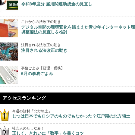
令和8年度分 雇用関連助成金の見直し
これからの法改正の動き
デジタル空間の環境変化を踏まえた青少年インターネット環
境整備法の見直しを検討
注目される法改正の動き
注目される法改正の動き
事務ごよみ【経理・税務】
6月の事務ごよみ
アクセスランキング
今週の話材「北方領土」
じつは日本でもロシアのものでもなかった？江戸期の北方領土
社会人のたしなみ！
正しく、きれいに「数字」を書くコツ