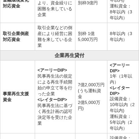
金融環境変化
年以内)
より、資金繰りに
別枠3億円
対応資金
運転資金：
困難を来している
8年以内（3
企業
年以内）
取引企業などの倒
取引企業倒産
産により経営に困
別枠 1億
8年以内（3
対応資金
難を来している企
5,000万円
年以内）
業
企業再生貸付
<アーリー
<アーリーDIP>
DIP>
民事再生法の規定
1年（1年以
による再生手続開
内）
7億2,000万円
始の申立て等を行
<レイター
(うち運転資
DIP>
事業再生支援
った企業
金
設備資金：
資金
<レイターDIP>
2億5,000万
10年以内（2
民事再生法に基づ
円)
年以内)
く再生計画の認可
運転資金：
決定等を受けた企
5年以内（2
業
年以内）
設備資金：