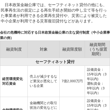
日本政策金融公庫では、セーフティネット貸付の他にも、
民事再生法の規定による再生手続き開始の申し立て等を行っ
た事業者が利用できる企業再生貸付や、災害により被災した
中小企業が利用できる災害復旧貸付などがあります。
会社の危機時に対応する日本政策金融公庫の主な貸付制度（中小企業事
業の例）
融資期間
融資制度
対象
融資限度額
（うち据置
期間）
セーフティネット貸付
設備資金：
15年以内（3
売上が減少するな
経営環境変化
年以内)
ど業況が悪化して
7億2,000万円
対応資金
運転資金：
いる企業
8年以内（3
年以内）
設備資金：
金融機関との取引
15年以内（3
状況の変化などに