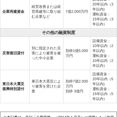
20年以内（3
経営改善または経
年以内)
企業再建資金
営再建等に取り組
7億2,000万円
運転資金：
む企業など
15年以内（3
年以内）
その他の融資制度
設備資金：
10年以内（2
別に指定された災
別枠1億5,000
年以内)
災害復旧貸付
害により被害を被
万円
運転資金：
った中小企業
10年以内（2
年以内）
設備資金：
20年以内（5
東日本大震災によ
別枠7億2,000
東日本大震災
年以内)
り被害を受けた企
万円
復興特別貸付
運転資金：
業
別枠 3億円
15年以内（5
年以内）