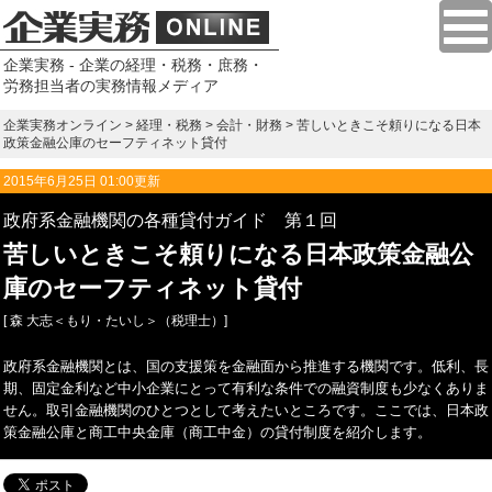
企業実務 - 企業の経理・税務・庶務・
労務担当者の実務情報メディア
企業実務オンライン
>
経理・税務
>
会計・財務
> 苦しいときこそ頼りになる日本
政策金融公庫のセーフティネット貸付
2015年6月25日 01:00更新
政府系金融機関の各種貸付ガイド 第１回
苦しいときこそ頼りになる日本政策金融公
庫のセーフティネット貸付
[ 森 大志＜もり・たいし＞（税理士）]
政府系金融機関とは、国の支援策を金融面から推進する機関です。低利、長
期、固定金利など中小企業にとって有利な条件での融資制度も少なくありま
せん。取引金融機関のひとつとして考えたいところです。ここでは、日本政
策金融公庫と商工中央金庫（商工中金）の貸付制度を紹介します。