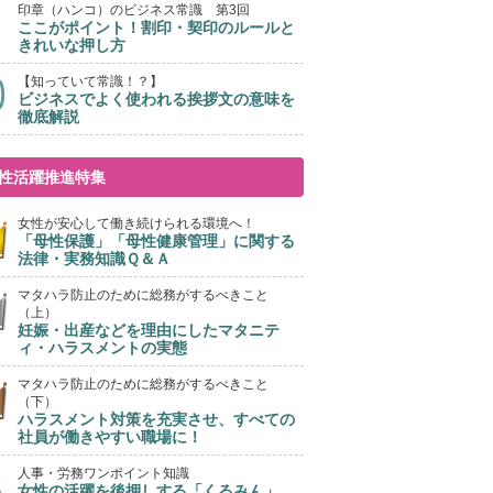
印章（ハンコ）のビジネス常識 第3回
ここがポイント！割印・契印のルールと
きれいな押し方
【知っていて常識！？】
ビジネスでよく使われる挨拶文の意味を
徹底解説
性活躍推進特集
女性が安心して働き続けられる環境へ！
「母性保護」「母性健康管理」に関する
法律・実務知識Ｑ＆Ａ
マタハラ防止のために総務がするべきこと
（上）
妊娠・出産などを理由にしたマタニテ
ィ・ハラスメントの実態
マタハラ防止のために総務がするべきこと
（下）
ハラスメント対策を充実させ、すべての
社員が働きやすい職場に！
人事・労務ワンポイント知識
女性の活躍を後押しする「くるみん」