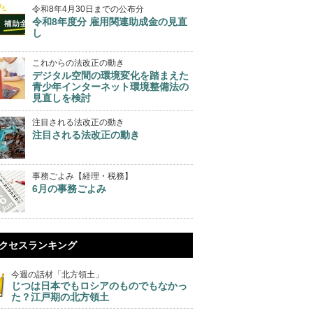
令和8年4月30日までの公布分
令和8年度分 雇用関連助成金の見直
し
これからの法改正の動き
デジタル空間の環境変化を踏まえた
青少年インターネット環境整備法の
見直しを検討
注目される法改正の動き
注目される法改正の動き
事務ごよみ【経理・税務】
6月の事務ごよみ
クセスランキング
今週の話材「北方領土」
じつは日本でもロシアのものでもなかっ
た？江戸期の北方領土