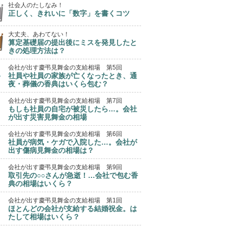
社会人のたしなみ！
正しく、きれいに「数字」を書くコツ
大丈夫、あわてない！
算定基礎届の提出後にミスを発見したと
きの処理方法は？
会社が出す慶弔見舞金の支給相場 第5回
社員や社員の家族が亡くなったとき、通
夜・葬儀の香典はいくら包む？
会社が出す慶弔見舞金の支給相場 第7回
もしも社員の自宅が被災したら…。会社
が出す災害見舞金の相場
会社が出す慶弔見舞金の支給相場 第6回
社員が病気・ケガで入院した…。会社が
出す傷病見舞金の相場は？
会社が出す慶弔見舞金の支給相場 第9回
取引先の○○さんが急逝！…会社で包む香
典の相場はいくら？
会社が出す慶弔見舞金の支給相場 第1回
ほとんどの会社が支給する結婚祝金。は
たして相場はいくら？