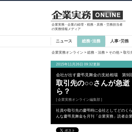
企業実務 - 企業の経理・税務・庶務・労務担当者
の実務情報メディア
ニュース
総務･法務
人事･労務
企業実務オンライン
>
総務・法務
>
その他
> 取
2015年11月26日 09:32更新
会社が出す慶弔見舞金の支給相場 第9
取引先の○○さんが急
ら？
[ 企業実務オンライン編集部 ]
社員や取引先の慶弔時に会社としてどのく
んな慶弔見舞金を月刊「企業実務」読者企