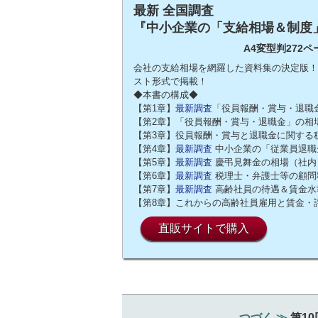
最新 全国調査
『中小企業の「支給相場＆制度
A4変型判272ペ
会社の支給相場を網羅した資料集の決定版！
スト形式で掲載！
◆本書の構成◆
【第1章】
最新調査
「役員報酬・賞与・退職
【第2章】「役員報酬・賞与・退職金」の相
【第3章】役員報酬・賞与と退職金に関する
【第4章】
最新調査
中小企業の「従業員退職
【第5章】
最新調査
慶弔見舞金の相場（社内
【第6章】
最新調査
税理士・弁護士等の顧問
【第7章】
最新調査
高齢社員の待遇＆賃金水
【第8章】これからの高齢社員雇用と賃金・
直販サイトで購入
つづく ≫
第1