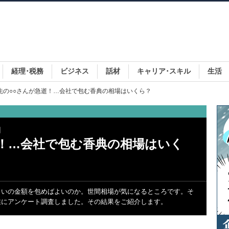
経理･税務
ビジネス
話材
キャリア･スキル
生活
引先の○○さんが急逝！…会社で包む香典の相場はいくら？
回
逝！…会社で包む香典の相場はいく
らいの金額を包めばよいのか。世間相場が気になるところです。そ
業にアンケート調査しました。その結果をご紹介します。