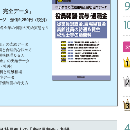
」完全データ』
ージ 頒価9,250円（税別）
各企業の個別の支給実態をリ
金」の支給データ
女
場と合理的な決め方
税務処理Ｑ＆Ａ
金」の支給データ
・社外）
料と報酬相場
準データ
評価制度の考え方
0回 社員個人の「慶弔見舞金」相場