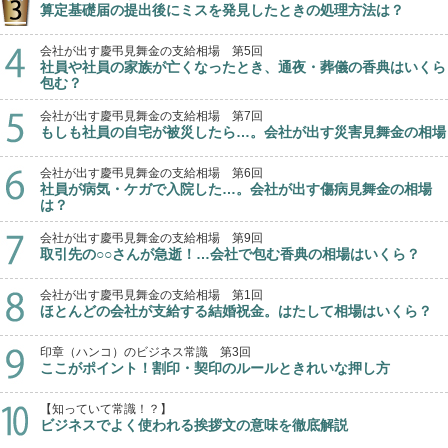
算定基礎届の提出後にミスを発見したときの処理方法は？
会社が出す慶弔見舞金の支給相場 第5回
社員や社員の家族が亡くなったとき、通夜・葬儀の香典はいくら
包む？
会社が出す慶弔見舞金の支給相場 第7回
もしも社員の自宅が被災したら…。会社が出す災害見舞金の相場
会社が出す慶弔見舞金の支給相場 第6回
社員が病気・ケガで入院した…。会社が出す傷病見舞金の相場
は？
会社が出す慶弔見舞金の支給相場 第9回
取引先の○○さんが急逝！…会社で包む香典の相場はいくら？
会社が出す慶弔見舞金の支給相場 第1回
ほとんどの会社が支給する結婚祝金。はたして相場はいくら？
印章（ハンコ）のビジネス常識 第3回
ここがポイント！割印・契印のルールときれいな押し方
【知っていて常識！？】
ビジネスでよく使われる挨拶文の意味を徹底解説