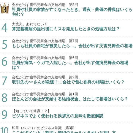
会社が出す慶弔見舞金の支給相場 第5回
社員や社員の家族が亡くなったとき、通夜・葬儀の香典はいくら
包む？
大丈夫、あわてない！
算定基礎届の提出後にミスを発見したときの処理方法は？
会社が出す慶弔見舞金の支給相場 第7回
もしも社員の自宅が被災したら…。会社が出す災害見舞金の相場
会社が出す慶弔見舞金の支給相場 第6回
社員が病気・ケガで入院した…。会社が出す傷病見舞金の相場
は？
会社が出す慶弔見舞金の支給相場 第9回
取引先の○○さんが急逝！…会社で包む香典の相場はいくら？
会社が出す慶弔見舞金の支給相場 第1回
ほとんどの会社が支給する結婚祝金。はたして相場はいくら？
【知っていて常識！？】
ビジネスでよく使われる挨拶文の意味を徹底解説
印章（ハンコ）のビジネス常識 第3回
ここがポイント！割印・契印のルールときれいな押し方