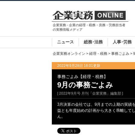
企業実務 - 企業の経理・税務・庶務・労務担当者
の実務情報メディア
ニュース
総務･法務
人事･労務
企業実務オンライン
>
経理・税務
>
事務ごよみ
>
2022年9月28日 16:01更新
事務ごよみ【経理・税務】
9月の事務ごよみ
[ 2022年9月号 月刊「企業実務」編集部 ]
3月決算の会社では、9月までの上期の実績
益とも年度始めの計画から大きく乖離して
ん。