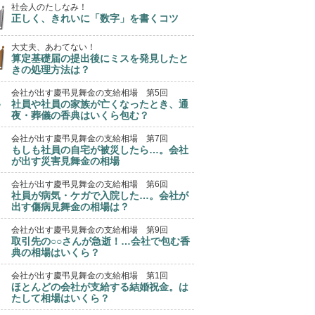
社会人のたしなみ！
正しく、きれいに「数字」を書くコツ
大丈夫、あわてない！
算定基礎届の提出後にミスを発見したと
きの処理方法は？
会社が出す慶弔見舞金の支給相場 第5回
社員や社員の家族が亡くなったとき、通
夜・葬儀の香典はいくら包む？
会社が出す慶弔見舞金の支給相場 第7回
もしも社員の自宅が被災したら…。会社
が出す災害見舞金の相場
会社が出す慶弔見舞金の支給相場 第6回
社員が病気・ケガで入院した…。会社が
出す傷病見舞金の相場は？
会社が出す慶弔見舞金の支給相場 第9回
取引先の○○さんが急逝！…会社で包む香
典の相場はいくら？
会社が出す慶弔見舞金の支給相場 第1回
ほとんどの会社が支給する結婚祝金。は
たして相場はいくら？