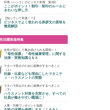
印章（ハンコ）のビジネス常識 第3回
ここがポイント！割印・契印のルールと
きれいな押し方
【知っていて常識！？】
ビジネスでよく使われる挨拶文の意味を
徹底解説
性活躍推進特集
女性が安心して働き続けられる環境へ！
「母性保護」「母性健康管理」に関する
法律・実務知識Ｑ＆Ａ
マタハラ防止のために総務がするべきこと
（上）
妊娠・出産などを理由にしたマタニテ
ィ・ハラスメントの実態
マタハラ防止のために総務がするべきこと
（下）
ハラスメント対策を充実させ、すべての
社員が働きやすい職場に！
人事・労務ワンポイント知識
女性の活躍を後押しする「くるみん」