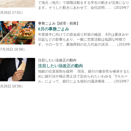
て地元（地方）で就職活動をする学生の動きが活発になり
ます。そうした動きにあわせて、会社説明……（2019年7
月26日 17:01）
事務ごよみ【経理・税務】
8月の事務ごよみ
年度後半に向けての資金繰り対策の確認 8月は夏休みや
旧盆などの影響もあり、一般に営業活動は低調な時期で
す。その一方で、夏物商戦の仕入代金の決済……（2019年
7月26日 16:58）
注目したい法改正の動向
注目したい法改正の動向
地銀の出資規制を緩和 現在、銀行の健全性を確保するた
めに銀行法や独占禁止法で定められたいわゆる「5％ルー
ル」によって、銀行による他社の議決権保……（2019年7
月26日 16:56）