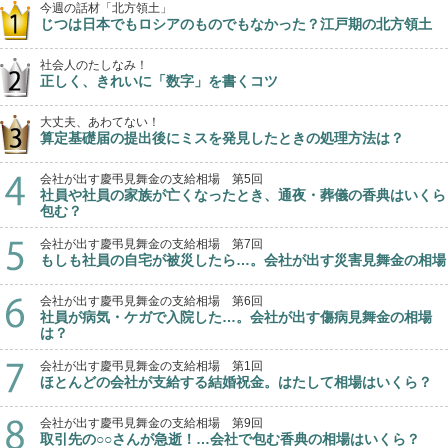
今週の話材「北方領土」
じつは日本でもロシアのものでもなかった？江戸期の北方領土
社会人のたしなみ！
正しく、きれいに「数字」を書くコツ
大丈夫、あわてない！
算定基礎届の提出後にミスを発見したときの処理方法は？
会社が出す慶弔見舞金の支給相場 第5回
社員や社員の家族が亡くなったとき、通夜・葬儀の香典はいくら
包む？
会社が出す慶弔見舞金の支給相場 第7回
もしも社員の自宅が被災したら…。会社が出す災害見舞金の相場
会社が出す慶弔見舞金の支給相場 第6回
社員が病気・ケガで入院した…。会社が出す傷病見舞金の相場
は？
会社が出す慶弔見舞金の支給相場 第1回
ほとんどの会社が支給する結婚祝金。はたして相場はいくら？
会社が出す慶弔見舞金の支給相場 第9回
取引先の○○さんが急逝！…会社で包む香典の相場はいくら？