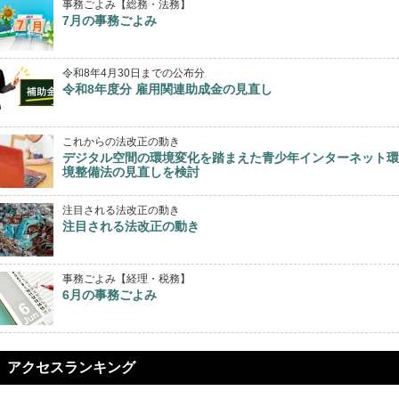
事務ごよみ【総務・法務】
7月の事務ごよみ
令和8年4月30日までの公布分
令和8年度分 雇用関連助成金の見直し
これからの法改正の動き
デジタル空間の環境変化を踏まえた青少年インターネット環
境整備法の見直しを検討
注目される法改正の動き
注目される法改正の動き
事務ごよみ【経理・税務】
6月の事務ごよみ
アクセスランキング