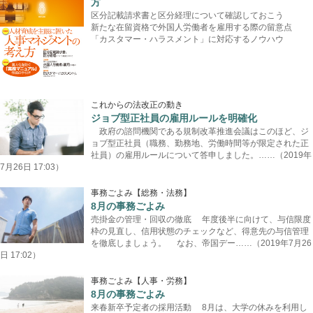
方
区分記載請求書と区分経理について確認しておこう
新たな在留資格で外国人労働者を雇用する際の留意点
「カスタマー・ハラスメント」に対応するノウハウ
これからの法改正の動き
ジョブ型正社員の雇用ルールを明確化
政府の諮問機関である規制改革推進会議はこのほど、ジ
ョブ型正社員（職務、勤務地、労働時間等が限定された正
社員）の雇用ルールについて答申しました。……（2019年
7月26日 17:03）
事務ごよみ【総務・法務】
8月の事務ごよみ
売掛金の管理・回収の徹底 年度後半に向けて、与信限度
枠の見直し、信用状態のチェックなど、得意先の与信管理
を徹底しましょう。 なお、帝国デー……（2019年7月26
日 17:02）
事務ごよみ【人事・労務】
8月の事務ごよみ
来春新卒予定者の採用活動 8月は、大学の休みを利用し