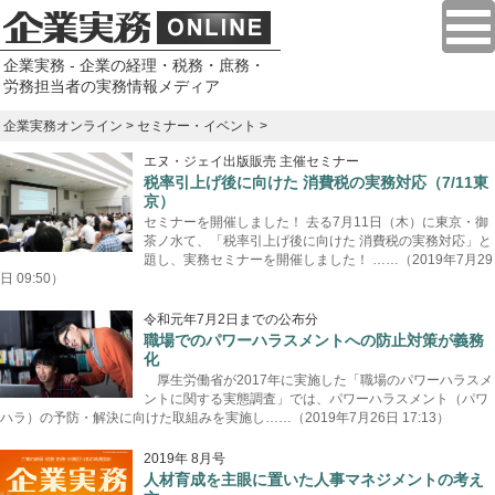
企業実務 - 企業の経理・税務・庶務・
労務担当者の実務情報メディア
企業実務オンライン
>
セミナー・イベント
>
エヌ・ジェイ出版販売 主催セミナー
税率引上げ後に向けた 消費税の実務対応（7/11東
京）
セミナーを開催しました！ 去る7月11日（木）に東京・御
茶ノ水て、「税率引上げ後に向けた 消費税の実務対応」と
題し、実務セミナーを開催しました！ ……（2019年7月29
日 09:50）
令和元年7月2日までの公布分
職場でのパワーハラスメントへの防止対策が義務
化
厚生労働省が2017年に実施した「職場のパワーハラスメ
ントに関する実態調査」では、パワーハラスメント（パワ
ハラ）の予防・解決に向けた取組みを実施し……（2019年7月26日 17:13）
2019年 8月号
人材育成を主眼に置いた人事マネジメントの考え