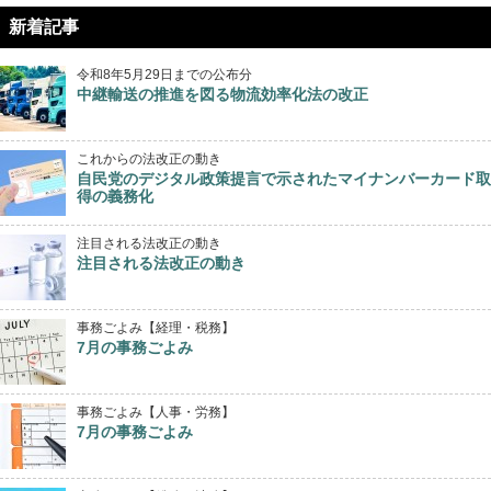
新着記事
令和8年5月29日までの公布分
中継輸送の推進を図る物流効率化法の改正
これからの法改正の動き
自民党のデジタル政策提言で示されたマイナンバーカード取
得の義務化
注目される法改正の動き
注目される法改正の動き
事務ごよみ【経理・税務】
7月の事務ごよみ
事務ごよみ【人事・労務】
7月の事務ごよみ