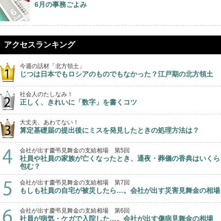
6月の事務ごよみ
アクセスランキング
今週の話材「北方領土」
じつは日本でもロシアのものでもなかった？江戸期の北方領土
社会人のたしなみ！
正しく、きれいに「数字」を書くコツ
大丈夫、あわてない！
算定基礎届の提出後にミスを発見したときの処理方法は？
会社が出す慶弔見舞金の支給相場 第5回
社員や社員の家族が亡くなったとき、通夜・葬儀の香典はいくら
包む？
会社が出す慶弔見舞金の支給相場 第7回
もしも社員の自宅が被災したら…。会社が出す災害見舞金の相場
会社が出す慶弔見舞金の支給相場 第6回
社員が病気・ケガで入院した…。会社が出す傷病見舞金の相場