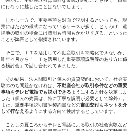
確かに、不動産取引は高額な金銭が絡むことも多く、慎重
に行なうに越したことはないでしょう。
しかし一方で、重要事項を対面で説明するといっても、現
実にはただの儀式になっているケースが多く、とりわけ、遠
隔地の取引の場合には費用も時間もかかりすぎる、といった
ことが弊害として指摘されています。
そこで、ＩＴを活用して不動産取引を簡略化できないか、
昨年４月から「ＩＴを活用した重要事項説明等のあり方に係
る検討会」で話し合われてきました。
その結果、法人間取引と個人の賃貸契約において、社会実
験ののち問題がなければ、
不動産会社が取引条件などの重要
事項をテレビ電話でも説明できる
ようにする方針を決定しま
した（個人の売買は、特に丁寧な説明が必要として除外）。
また、重要事項説明書や契約書などの
書面交付もネットを介
して行なえる
ようにする方向で検討するとしています。
ことしの夏ごろからテレビ電話による取引の社会実験など