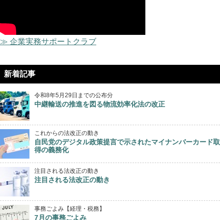
≫ 企業実務サポートクラブ
新着記事
令和8年5月29日までの公布分
中継輸送の推進を図る物流効率化法の改正
これからの法改正の動き
自民党のデジタル政策提言で示されたマイナンバーカード取
得の義務化
注目される法改正の動き
注目される法改正の動き
事務ごよみ【経理・税務】
7月の事務ごよみ