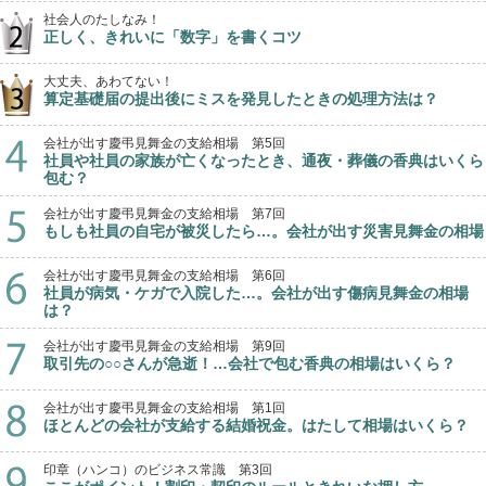
社会人のたしなみ！
正しく、きれいに「数字」を書くコツ
大丈夫、あわてない！
算定基礎届の提出後にミスを発見したときの処理方法は？
会社が出す慶弔見舞金の支給相場 第5回
社員や社員の家族が亡くなったとき、通夜・葬儀の香典はいくら
包む？
会社が出す慶弔見舞金の支給相場 第7回
もしも社員の自宅が被災したら…。会社が出す災害見舞金の相場
会社が出す慶弔見舞金の支給相場 第6回
社員が病気・ケガで入院した…。会社が出す傷病見舞金の相場
は？
会社が出す慶弔見舞金の支給相場 第9回
取引先の○○さんが急逝！…会社で包む香典の相場はいくら？
会社が出す慶弔見舞金の支給相場 第1回
ほとんどの会社が支給する結婚祝金。はたして相場はいくら？
印章（ハンコ）のビジネス常識 第3回