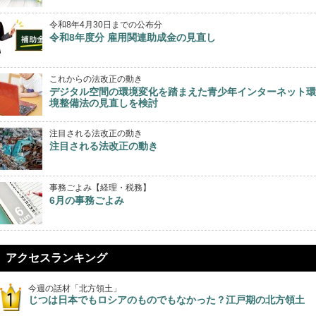
令和8年4月30日までの公布分
令和8年度分 雇用関連助成金の見直し
これからの法改正の動き
デジタル空間の環境変化を踏まえた青少年インターネット環
境整備法の見直しを検討
注目される法改正の動き
注目される法改正の動き
事務ごよみ【経理・税務】
6月の事務ごよみ
アクセスランキング
今週の話材「北方領土」
じつは日本でもロシアのものでもなかった？江戸期の北方領土