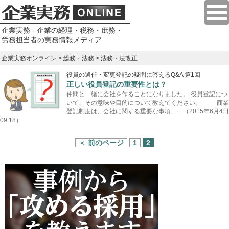
企業実務 - 企業の経理・税務・庶務・
労務担当者の実務情報メディア
企業実務オンライン
>
総務・法務
> 法務・法改正
役員の選任・変更登記の疑問に答えるQ&A 第1回
正しい役員登記の重要性とは？
仲間と一緒に会社を作ることになりました。 役員登記につ
いて、その意味や目的について教えてください。 商業
登記制度は、会社に関する重要な事項……（2015年6月4日
09:18）
＜ 前のページ
1
2