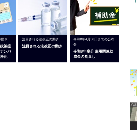
の動き
注目される法改正の動き
令和8年4月30日までの公布
分
政策提
注目される法改正の動き
ナンバ
令和8年度分 雇用関連助
務化
成金の見直し