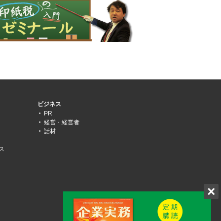
ビジネス
PR
経営・経営者
話材
ス