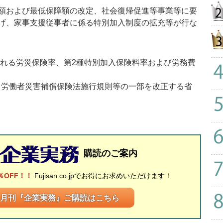
額および最低保障額の改定、社会復帰促進等事業等に要
げ、家事支援従事者に係る特別加入制度の拡充等が行な
される労災保険率、第2種特別加入保険料率および労務費
号＝労働者災害補償保険法施行規則等の一部を改正する省
購読のご案内
％OFF！！
Fujisan.co.jpでお得にお求めいただけます！
月刊『企業実務』ご購読はこちら