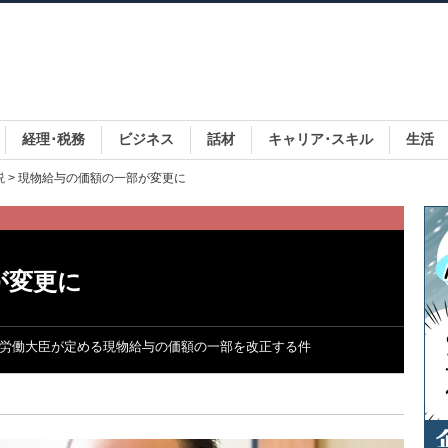
経理･税務
ビジネス
話材
キャリア･スキル
生活
説
> 現物給与の価額の一部が変更に
が変更に
厚生労働大臣が定める現物給与の価額の一部を改正する件