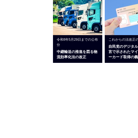
令和8年5月29日までの公布
これからの法改正
分
自民党のデジタル
中継輸送の推進を図る物
言で示されたマイ
流効率化法の改正
ーカード取得の義