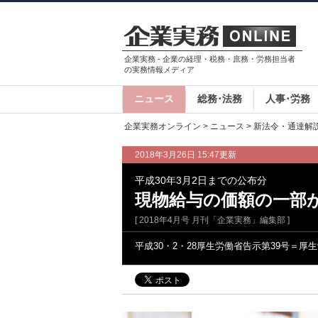
企業実務 - 企業の経理・税務・庶務・労務担当者
の実務情報メディア
ニュース
総務･法務
人事･労務
企業実務オンライン
>
ニュース
>
新法令・通達解
2018年3月26日 15:47更新
平成30年3月2日までの公布分
現物給与の価額の一部
[ 2018年4月号 月刊「企業実務」編集部 ]
平成30・2・28厚生労働省告示第39号＝