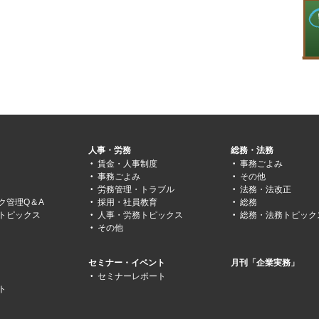
人事・労務
総務・法務
賃金・人事制度
事務ごよみ
事務ごよみ
その他
労務管理・トラブル
法務・法改正
ク管理Q＆A
採用・社員教育
総務
トピックス
人事・労務トピックス
総務・法務トピック
その他
セミナー・イベント
月刊「企業実務」
セミナーレポート
ト