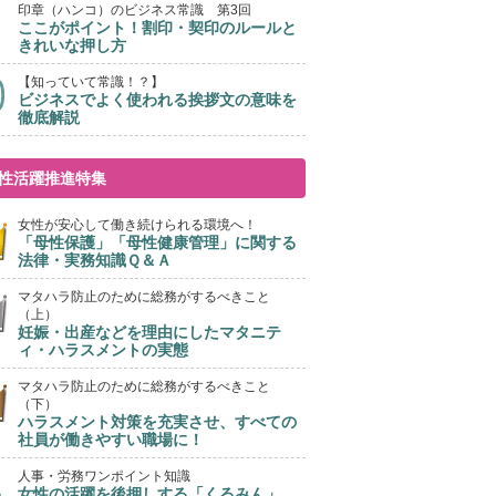
印章（ハンコ）のビジネス常識 第3回
ここがポイント！割印・契印のルールと
きれいな押し方
【知っていて常識！？】
ビジネスでよく使われる挨拶文の意味を
徹底解説
性活躍推進特集
女性が安心して働き続けられる環境へ！
「母性保護」「母性健康管理」に関する
法律・実務知識Ｑ＆Ａ
マタハラ防止のために総務がするべきこと
（上）
妊娠・出産などを理由にしたマタニテ
ィ・ハラスメントの実態
マタハラ防止のために総務がするべきこと
（下）
ハラスメント対策を充実させ、すべての
社員が働きやすい職場に！
人事・労務ワンポイント知識
女性の活躍を後押しする「くるみん」