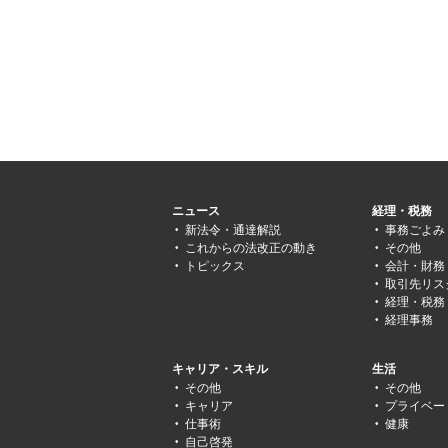
ニュース
経理・税務
新法令・通達解説
事務ごよみ
これからの法改正の動き
その他
トピックス
会計・財務
取引先リス
経理・税務
経理事務
キャリア・スキル
生活
その他
その他
キャリア
プライベー
仕事術
健康
自己啓発