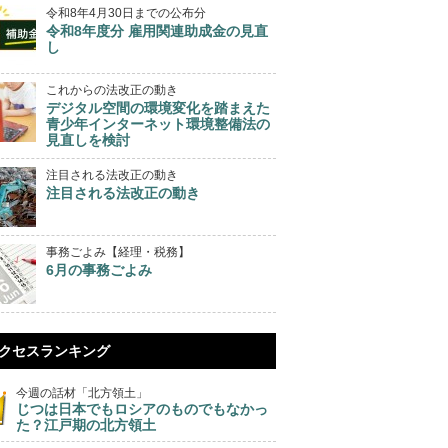
令和8年4月30日までの公布分
令和8年度分 雇用関連助成金の見直
し
これからの法改正の動き
デジタル空間の環境変化を踏まえた
青少年インターネット環境整備法の
見直しを検討
注目される法改正の動き
注目される法改正の動き
事務ごよみ【経理・税務】
6月の事務ごよみ
クセスランキング
今週の話材「北方領土」
じつは日本でもロシアのものでもなかっ
た？江戸期の北方領土