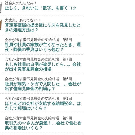
社会人のたしなみ！
正しく、きれいに「数字」を書くコツ
大丈夫、あわてない！
算定基礎届の提出後にミスを発見したと
きの処理方法は？
会社が出す慶弔見舞金の支給相場 第5回
社員や社員の家族が亡くなったとき、通
夜・葬儀の香典はいくら包む？
会社が出す慶弔見舞金の支給相場 第7回
もしも社員の自宅が被災したら…。会社
が出す災害見舞金の相場
会社が出す慶弔見舞金の支給相場 第6回
社員が病気・ケガで入院した…。会社が
出す傷病見舞金の相場は？
会社が出す慶弔見舞金の支給相場 第1回
ほとんどの会社が支給する結婚祝金。は
たして相場はいくら？
会社が出す慶弔見舞金の支給相場 第9回
取引先の○○さんが急逝！…会社で包む香
典の相場はいくら？