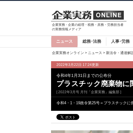
企業実務 - 企業の経理・税務・庶務・労務担当者
の実務情報メディア
ニュース
総務･法務
人事･労務
企業実務オンライン
>
ニュース
>
新法令・通達解
2022年3月22日 17:24更新
令和4年1月31日までの公布分
プラスチック廃棄物に
[ 2022年3月号 月刊「企業実務」編集部 ]
令和4・1・19政令第25号＝プラスチック