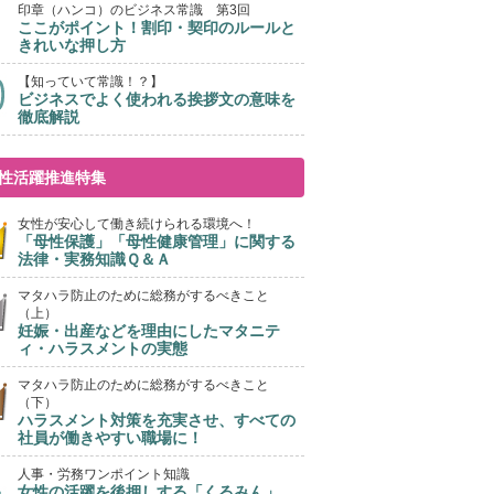
印章（ハンコ）のビジネス常識 第3回
ここがポイント！割印・契印のルールと
きれいな押し方
【知っていて常識！？】
ビジネスでよく使われる挨拶文の意味を
徹底解説
性活躍推進特集
女性が安心して働き続けられる環境へ！
「母性保護」「母性健康管理」に関する
法律・実務知識Ｑ＆Ａ
マタハラ防止のために総務がするべきこと
（上）
妊娠・出産などを理由にしたマタニテ
ィ・ハラスメントの実態
マタハラ防止のために総務がするべきこと
（下）
ハラスメント対策を充実させ、すべての
社員が働きやすい職場に！
人事・労務ワンポイント知識
女性の活躍を後押しする「くるみん」