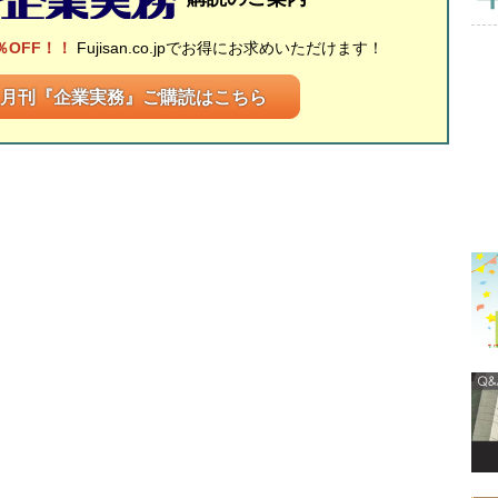
％OFF！！
Fujisan.co.jpでお得にお求めいただけます！
月刊『企業実務』ご購読はこちら