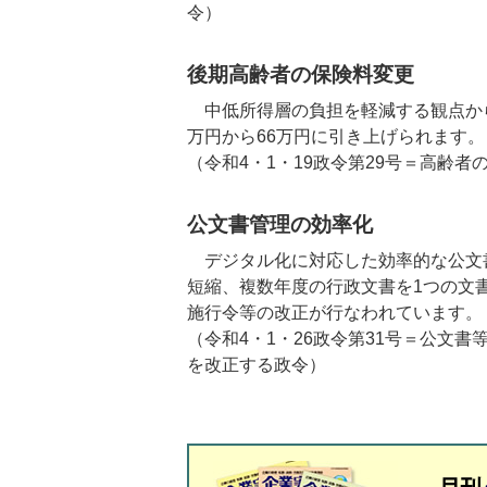
令）
後期高齢者の保険料変更
中低所得層の負担を軽減する観点から
万円から66万円に引き上げられます。
（令和4・1・19政令第29号＝高齢
公文書管理の効率化
デジタル化に対応した効率的な公文書
短縮、複数年度の行政文書を1つの文
施行令等の改正が行なわれています。
（令和4・1・26政令第31号＝公文
を改正する政令）