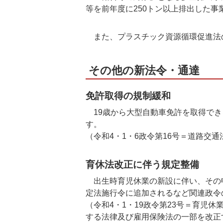
等を前年度に250トン以上排出した
また、プラスチック資源循環促進法の
その他の新法令・通達
免許取得の規制緩和
19歳から大型自動車免許を取得でき
す。
（令和4・1・6政令第16号＝道路交
育休法改正に伴う規定整備
出生時育児休業の新設に伴い、その
定法施行令に追加されるなど関連政令
（令和4・1・19政令第23号＝育児
する法律及び雇用保険法の一部を改正