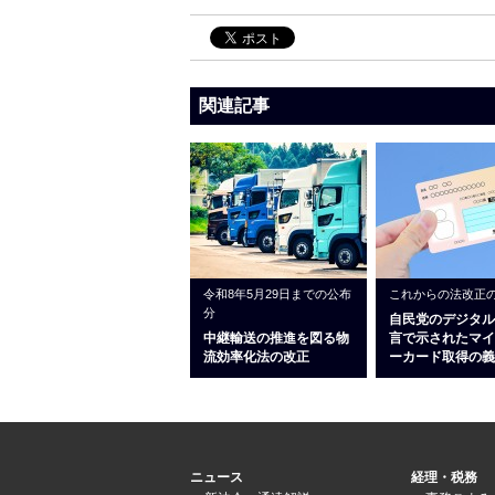
関連記事
令和8年5月29日までの公布
これからの法改正
分
自民党のデジタル
中継輸送の推進を図る物
言で示されたマイ
流効率化法の改正
ーカード取得の義
ニュース
経理・税務