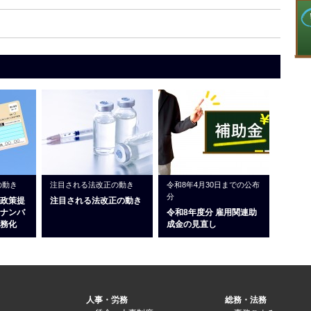
の動き
注目される法改正の動き
令和8年4月30日までの公布
分
政策提
注目される法改正の動き
ナンバ
令和8年度分 雇用関連助
務化
成金の見直し
人事・労務
総務・法務