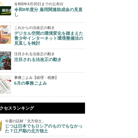
令和8年4月30日までの公布分
令和8年度分 雇用関連助成金の見直
し
これからの法改正の動き
デジタル空間の環境変化を踏まえた
青少年インターネット環境整備法の
見直しを検討
注目される法改正の動き
注目される法改正の動き
事務ごよみ【経理・税務】
6月の事務ごよみ
クセスランキング
今週の話材「北方領土」
じつは日本でもロシアのものでもなかっ
た？江戸期の北方領土