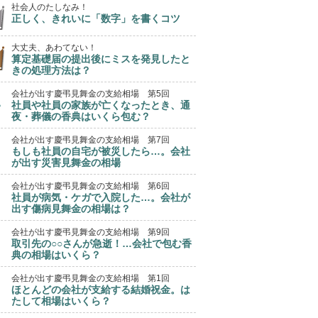
社会人のたしなみ！
正しく、きれいに「数字」を書くコツ
大丈夫、あわてない！
算定基礎届の提出後にミスを発見したと
きの処理方法は？
会社が出す慶弔見舞金の支給相場 第5回
社員や社員の家族が亡くなったとき、通
夜・葬儀の香典はいくら包む？
会社が出す慶弔見舞金の支給相場 第7回
もしも社員の自宅が被災したら…。会社
が出す災害見舞金の相場
会社が出す慶弔見舞金の支給相場 第6回
社員が病気・ケガで入院した…。会社が
出す傷病見舞金の相場は？
会社が出す慶弔見舞金の支給相場 第9回
取引先の○○さんが急逝！…会社で包む香
典の相場はいくら？
会社が出す慶弔見舞金の支給相場 第1回
ほとんどの会社が支給する結婚祝金。は
たして相場はいくら？