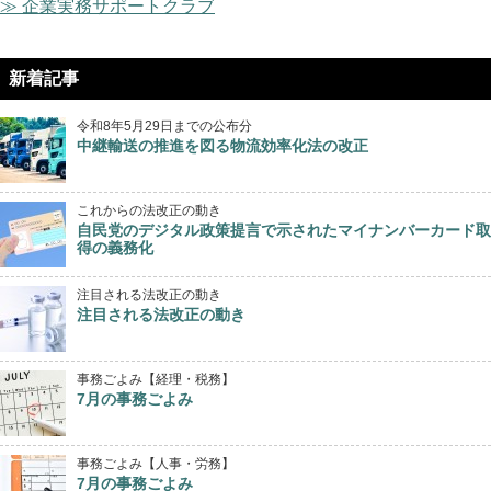
≫ 企業実務サポートクラブ
新着記事
令和8年5月29日までの公布分
中継輸送の推進を図る物流効率化法の改正
これからの法改正の動き
自民党のデジタル政策提言で示されたマイナンバーカード取
得の義務化
注目される法改正の動き
注目される法改正の動き
事務ごよみ【経理・税務】
7月の事務ごよみ
事務ごよみ【人事・労務】
7月の事務ごよみ