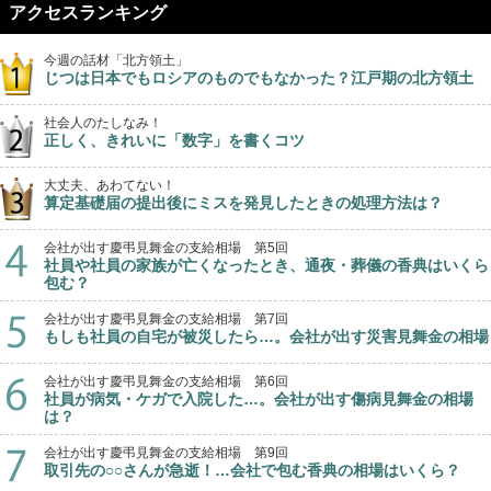
アクセスランキング
今週の話材「北方領土」
じつは日本でもロシアのものでもなかった？江戸期の北方領土
社会人のたしなみ！
正しく、きれいに「数字」を書くコツ
大丈夫、あわてない！
算定基礎届の提出後にミスを発見したときの処理方法は？
会社が出す慶弔見舞金の支給相場 第5回
社員や社員の家族が亡くなったとき、通夜・葬儀の香典はいくら
包む？
会社が出す慶弔見舞金の支給相場 第7回
もしも社員の自宅が被災したら…。会社が出す災害見舞金の相場
会社が出す慶弔見舞金の支給相場 第6回
社員が病気・ケガで入院した…。会社が出す傷病見舞金の相場
は？
会社が出す慶弔見舞金の支給相場 第9回
取引先の○○さんが急逝！…会社で包む香典の相場はいくら？