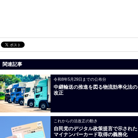
関連記事
令和8年5月29日までの公布分
中継輸送の推進を図る物流効率化法の
改正
これからの法改正の動き
自民党のデジタル政策提言で示された
マイナンバーカード取得の義務化