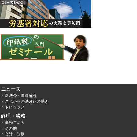
ニュース
新法令・通達解説
これからの法改正の動き
トピックス
経理・税務
事務ごよみ
その他
会計・財務