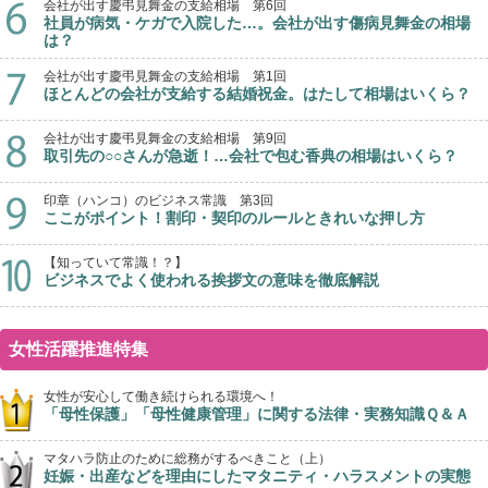
会社が出す慶弔見舞金の支給相場 第6回
社員が病気・ケガで入院した…。会社が出す傷病見舞金の相場
は？
会社が出す慶弔見舞金の支給相場 第1回
ほとんどの会社が支給する結婚祝金。はたして相場はいくら？
会社が出す慶弔見舞金の支給相場 第9回
取引先の○○さんが急逝！…会社で包む香典の相場はいくら？
印章（ハンコ）のビジネス常識 第3回
ここがポイント！割印・契印のルールときれいな押し方
【知っていて常識！？】
ビジネスでよく使われる挨拶文の意味を徹底解説
女性活躍推進特集
女性が安心して働き続けられる環境へ！
「母性保護」「母性健康管理」に関する法律・実務知識Ｑ＆Ａ
マタハラ防止のために総務がするべきこと（上）
妊娠・出産などを理由にしたマタニティ・ハラスメントの実態