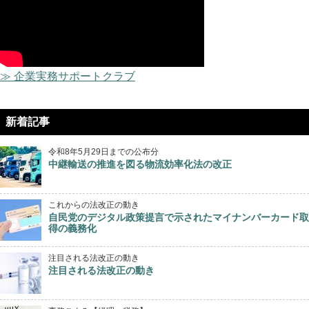
≫ 企業実務サポートクラブ
新着記事
令和8年5月29日までの公布分
中継輸送の推進を図る物流効率化法の改正
これからの法改正の動き
自民党のデジタル政策提言で示されたマイナンバーカード取
得の義務化
注目される法改正の動き
注目される法改正の動き