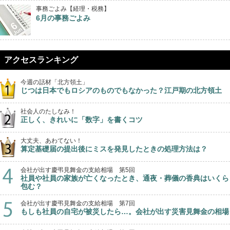
事務ごよみ【経理・税務】
6月の事務ごよみ
アクセスランキング
今週の話材「北方領土」
じつは日本でもロシアのものでもなかった？江戸期の北方領土
社会人のたしなみ！
正しく、きれいに「数字」を書くコツ
大丈夫、あわてない！
算定基礎届の提出後にミスを発見したときの処理方法は？
会社が出す慶弔見舞金の支給相場 第5回
社員や社員の家族が亡くなったとき、通夜・葬儀の香典はいくら
包む？
会社が出す慶弔見舞金の支給相場 第7回
もしも社員の自宅が被災したら…。会社が出す災害見舞金の相場