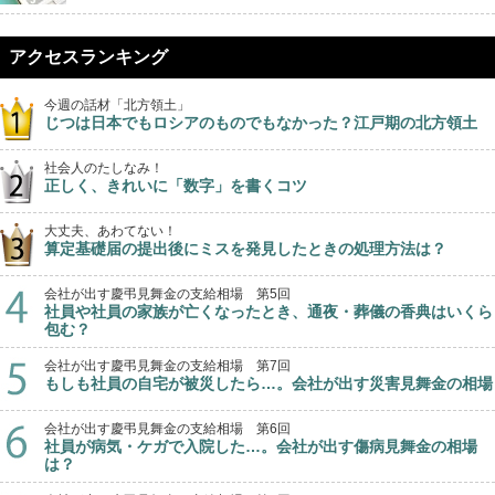
アクセスランキング
今週の話材「北方領土」
じつは日本でもロシアのものでもなかった？江戸期の北方領土
社会人のたしなみ！
正しく、きれいに「数字」を書くコツ
大丈夫、あわてない！
算定基礎届の提出後にミスを発見したときの処理方法は？
会社が出す慶弔見舞金の支給相場 第5回
社員や社員の家族が亡くなったとき、通夜・葬儀の香典はいくら
包む？
会社が出す慶弔見舞金の支給相場 第7回
もしも社員の自宅が被災したら…。会社が出す災害見舞金の相場
会社が出す慶弔見舞金の支給相場 第6回
社員が病気・ケガで入院した…。会社が出す傷病見舞金の相場
は？