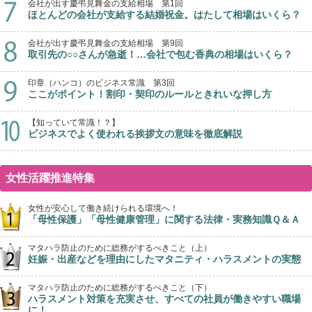
会社が出す慶弔見舞金の支給相場 第1回
ほとんどの会社が支給する結婚祝金。はたして相場はいくら？
会社が出す慶弔見舞金の支給相場 第9回
取引先の○○さんが急逝！…会社で包む香典の相場はいくら？
印章（ハンコ）のビジネス常識 第3回
ここがポイント！割印・契印のルールときれいな押し方
【知っていて常識！？】
ビジネスでよく使われる挨拶文の意味を徹底解説
女性活躍推進特集
女性が安心して働き続けられる環境へ！
「母性保護」「母性健康管理」に関する法律・実務知識Ｑ＆Ａ
マタハラ防止のために総務がするべきこと（上）
妊娠・出産などを理由にしたマタニティ・ハラスメントの実態
マタハラ防止のために総務がするべきこと（下）
ハラスメント対策を充実させ、すべての社員が働きやすい職場
に！