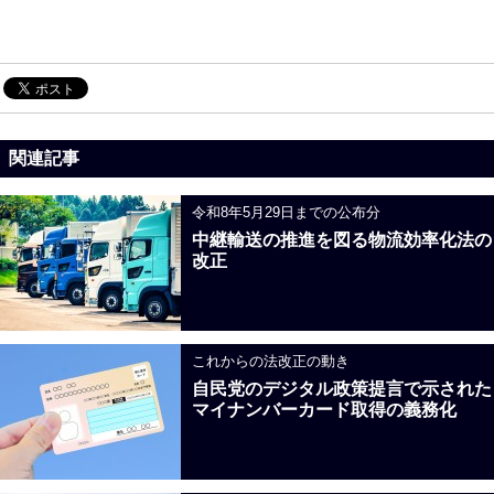
関連記事
令和8年5月29日までの公布分
中継輸送の推進を図る物流効率化法の
改正
これからの法改正の動き
自民党のデジタル政策提言で示された
マイナンバーカード取得の義務化