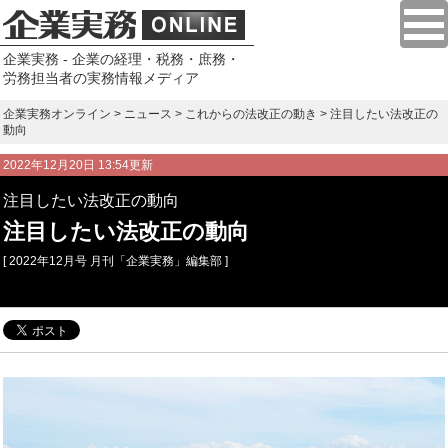
企業実務 - 企業の経理・税務・庶務・
労務担当者の実務情報メディア
企業実務オンライン
>
ニュース
>
これからの法改正の動き
> 注目したい法改正の
動向
2022年12月20日 13:54更新
注目したい法改正の動向
注目したい法改正の動向
[ 2022年12月号 月刊「企業実務」編集部 ]