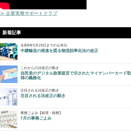
≫ 企業実務サポートクラブ
新着記事
令和8年5月29日までの公布分
中継輸送の推進を図る物流効率化法の改正
これからの法改正の動き
自民党のデジタル政策提言で示されたマイナンバーカード取
得の義務化
注目される法改正の動き
注目される法改正の動き
事務ごよみ【経理・税務】
7月の事務ごよみ