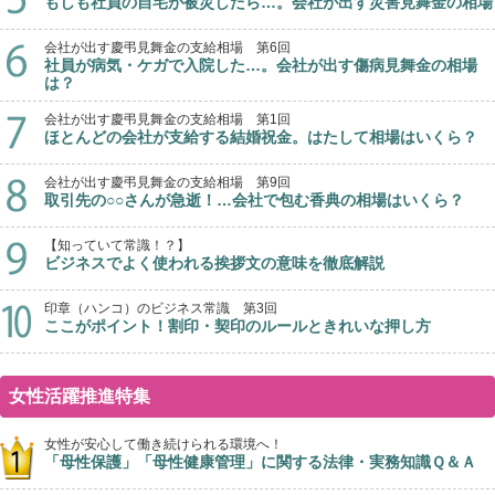
もしも社員の自宅が被災したら…。会社が出す災害見舞金の相場
会社が出す慶弔見舞金の支給相場 第6回
社員が病気・ケガで入院した…。会社が出す傷病見舞金の相場
は？
会社が出す慶弔見舞金の支給相場 第1回
ほとんどの会社が支給する結婚祝金。はたして相場はいくら？
会社が出す慶弔見舞金の支給相場 第9回
取引先の○○さんが急逝！…会社で包む香典の相場はいくら？
【知っていて常識！？】
ビジネスでよく使われる挨拶文の意味を徹底解説
印章（ハンコ）のビジネス常識 第3回
ここがポイント！割印・契印のルールときれいな押し方
女性活躍推進特集
女性が安心して働き続けられる環境へ！
「母性保護」「母性健康管理」に関する法律・実務知識Ｑ＆Ａ