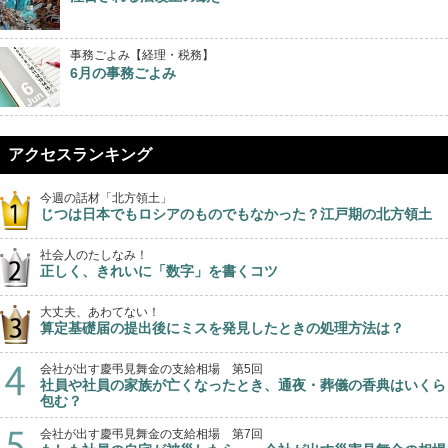
事務ごよみ【経理・税務】
6月の事務ごよみ
アクセスランキング
今週の話材「北方領土」
じつは日本でもロシアのものでもなかった？江戸期の北方領土
社会人のたしなみ！
正しく、きれいに「数字」を書くコツ
大丈夫、あわてない！
算定基礎届の提出後にミスを発見したときの処理方法は？
会社が出す慶弔見舞金の支給相場 第5回
社員や社員の家族が亡くなったとき、通夜・葬儀の香典はいくら
包む？
会社が出す慶弔見舞金の支給相場 第7回