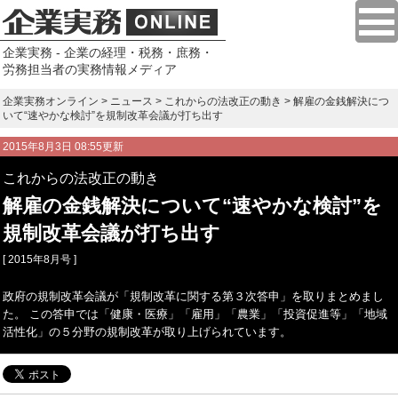
企業実務 - 企業の経理・税務・庶務・
労務担当者の実務情報メディア
企業実務オンライン
>
ニュース
>
これからの法改正の動き
> 解雇の金銭解決につ
いて“速やかな検討”を規制改革会議が打ち出す
2015年8月3日 08:55更新
これからの法改正の動き
解雇の金銭解決について“速やかな検討”を
規制改革会議が打ち出す
[ 2015年8月号 ]
政府の規制改革会議が「規制改革に関する第３次答申」を取りまとめまし
た。 この答申では「健康・医療」「雇用」「農業」「投資促進等」「地域
活性化」の５分野の規制改革が取り上げられています。