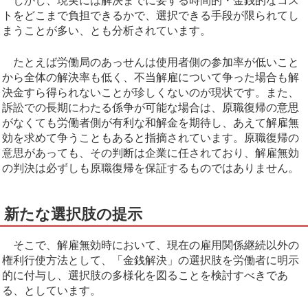
しかし、現実には解決までに要する時間的・金銭的なコス
トをどこまで負担できるかで、選択できる手段が限られてし
まうことが多い、とも分析されています。
たとえば労働局のあっせんは使用者側の参加率が低いこと
から全体の解決率も低く、不当解雇について争った場合も解
決金すら得られないことが珍しくないのが現状です。また、
訴訟での長期にわたる係争が可能な場合は、原職復帰の意思
がなくても労働者側が有利な和解金を期待し、あえて解雇無
効を求めて争うこともあると指摘されています。原職復帰の
意思があっても、その判断は企業に任されており、解雇無効
の判決は必ずしも原職復帰を保証するものではありません。
新たな選択肢の提示
そこで、解雇無効時において、現在の雇用関係継続以外の
権利行使方法として、「金銭解決」の選択肢を労働者に明示
的に付与し、選択肢の多様化を図ることを検討すべきであ
る、としています。