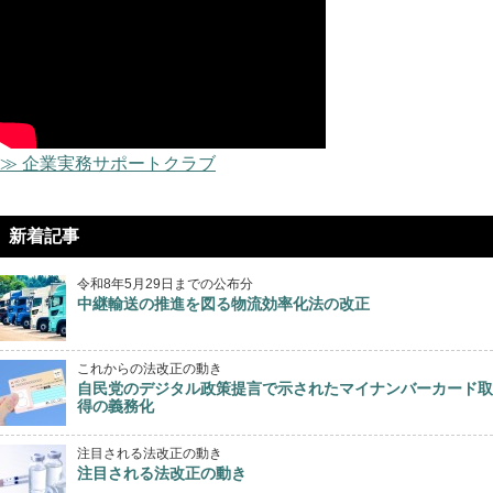
≫ 企業実務サポートクラブ
新着記事
令和8年5月29日までの公布分
中継輸送の推進を図る物流効率化法の改正
これからの法改正の動き
自民党のデジタル政策提言で示されたマイナンバーカード取
得の義務化
注目される法改正の動き
注目される法改正の動き