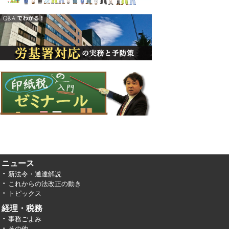
ニュース
新法令・通達解説
これからの法改正の動き
トピックス
経理・税務
事務ごよみ
その他