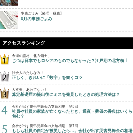
事務ごよみ【経理・税務】
6月の事務ごよみ
アクセスランキング
今週の話材「北方領土」
じつは日本でもロシアのものでもなかった？江戸期の北方領土
社会人のたしなみ！
正しく、きれいに「数字」を書くコツ
大丈夫、あわてない！
算定基礎届の提出後にミスを発見したときの処理方法は？
会社が出す慶弔見舞金の支給相場 第5回
社員や社員の家族が亡くなったとき、通夜・葬儀の香典はいくら
包む？
会社が出す慶弔見舞金の支給相場 第7回
もしも社員の自宅が被災したら…。会社が出す災害見舞金の相場