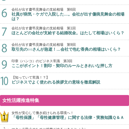
会社が出す慶弔見舞金の支給相場 第6回
社員が病気・ケガで入院した…。会社が出す傷病見舞金の相場
は？
会社が出す慶弔見舞金の支給相場 第1回
ほとんどの会社が支給する結婚祝金。はたして相場はいくら？
会社が出す慶弔見舞金の支給相場 第9回
取引先の○○さんが急逝！…会社で包む香典の相場はいくら？
印章（ハンコ）のビジネス常識 第3回
ここがポイント！割印・契印のルールときれいな押し方
【知っていて常識！？】
ビジネスでよく使われる挨拶文の意味を徹底解説
女性活躍推進特集
女性が安心して働き続けられる環境へ！
「母性保護」「母性健康管理」に関する法律・実務知識Ｑ＆Ａ