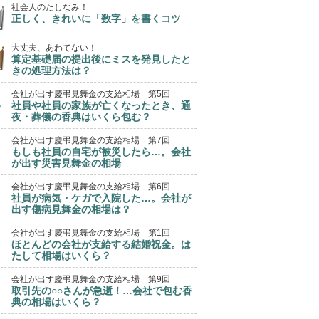
社会人のたしなみ！
正しく、きれいに「数字」を書くコツ
大丈夫、あわてない！
算定基礎届の提出後にミスを発見したと
きの処理方法は？
会社が出す慶弔見舞金の支給相場 第5回
社員や社員の家族が亡くなったとき、通
夜・葬儀の香典はいくら包む？
会社が出す慶弔見舞金の支給相場 第7回
もしも社員の自宅が被災したら…。会社
が出す災害見舞金の相場
会社が出す慶弔見舞金の支給相場 第6回
社員が病気・ケガで入院した…。会社が
出す傷病見舞金の相場は？
会社が出す慶弔見舞金の支給相場 第1回
ほとんどの会社が支給する結婚祝金。は
たして相場はいくら？
会社が出す慶弔見舞金の支給相場 第9回
取引先の○○さんが急逝！…会社で包む香
典の相場はいくら？