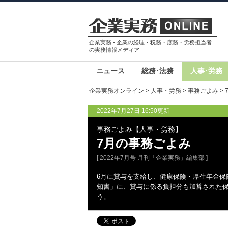
企業実務 - 企業の経理・税務・庶務・労務担当者
の実務情報メディア
ニュース
総務･法務
人事･労務
企業実務オンライン
>
人事・労務
>
事務ごよみ
>
2022年7月27日 16:50更新
事務ごよみ【人事・労務】
7月の事務ごよみ
[ 2022年7月号 月刊「企業実務」編集部 ]
6月に賞与を支給し、健康保険・厚生年金保
知書」に、賞与に係る負担分も加算された
う。