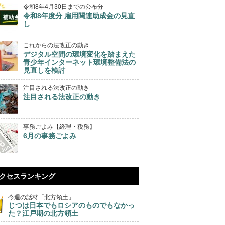
令和8年4月30日までの公布分
令和8年度分 雇用関連助成金の見直
し
これからの法改正の動き
デジタル空間の環境変化を踏まえた
青少年インターネット環境整備法の
見直しを検討
注目される法改正の動き
注目される法改正の動き
事務ごよみ【経理・税務】
6月の事務ごよみ
クセスランキング
今週の話材「北方領土」
じつは日本でもロシアのものでもなかっ
た？江戸期の北方領土