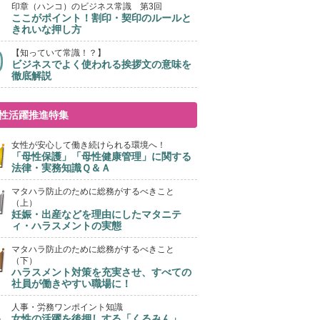
印章（ハンコ）のビジネス常識 第3回
ここがポイント！割印・契印のルールと
きれいな押し方
【知っていて常識！？】
ビジネスでよく使われる挨拶文の意味を
徹底解説
性活躍推進特集
女性が安心して働き続けられる環境へ！
「母性保護」「母性健康管理」に関する
法律・実務知識Ｑ＆Ａ
マタハラ防止のために総務がするべきこと
（上）
妊娠・出産などを理由にしたマタニテ
ィ・ハラスメントの実態
マタハラ防止のために総務がするべきこと
（下）
ハラスメント対策を充実させ、すべての
社員が働きやすい職場に！
人事・労務ワンポイント知識
女性の活躍を後押しする「くるみん」