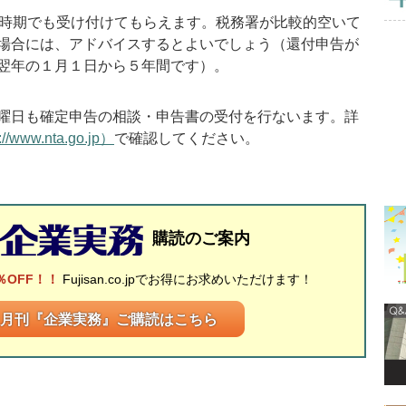
時期でも受け付けてもらえます。税務署が比較的空いて
場合には、アドバイスするとよいでしょう（還付申告が
翌年の１月１日から５年間です）。
曜日も確定申告の相談・申告書の受付を行ないます。詳
://www.nta.go.jp）
で確認してください。
購読のご案内
％OFF！！
Fujisan.co.jpでお得にお求めいただけます！
月刊『企業実務』ご購読はこちら