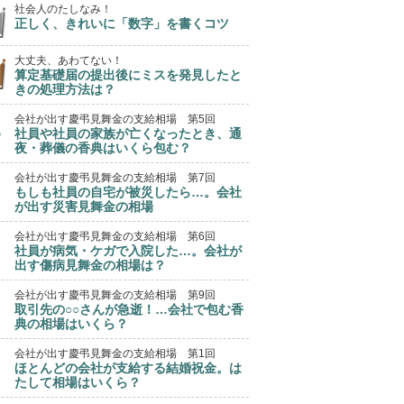
社会人のたしなみ！
正しく、きれいに「数字」を書くコツ
大丈夫、あわてない！
算定基礎届の提出後にミスを発見したと
きの処理方法は？
会社が出す慶弔見舞金の支給相場 第5回
社員や社員の家族が亡くなったとき、通
夜・葬儀の香典はいくら包む？
会社が出す慶弔見舞金の支給相場 第7回
もしも社員の自宅が被災したら…。会社
が出す災害見舞金の相場
会社が出す慶弔見舞金の支給相場 第6回
社員が病気・ケガで入院した…。会社が
出す傷病見舞金の相場は？
会社が出す慶弔見舞金の支給相場 第9回
取引先の○○さんが急逝！…会社で包む香
典の相場はいくら？
会社が出す慶弔見舞金の支給相場 第1回
ほとんどの会社が支給する結婚祝金。は
たして相場はいくら？