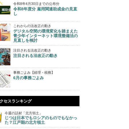
令和8年4月30日までの公布分
令和8年度分 雇用関連助成金の見直
し
これからの法改正の動き
デジタル空間の環境変化を踏まえた
青少年インターネット環境整備法の
見直しを検討
注目される法改正の動き
注目される法改正の動き
事務ごよみ【経理・税務】
6月の事務ごよみ
クセスランキング
今週の話材「北方領土」
じつは日本でもロシアのものでもなかっ
た？江戸期の北方領土