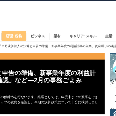
経理･税務
ビジネス
話材
キャリア･スキル
生活
 「３月決算法人の決算と申告の準備、新事業年度の利益計画の立案、資金繰りの確
と申告の準備、新事業年度の利益計
確認」など―2月の事務ごよみ
算の仮締めを行ないます。経理としては、年度末までの数字をでき
トップの意向を確認し、今期の決算政策について十分に検討しまし