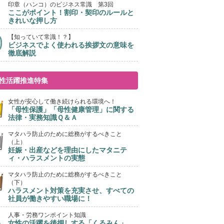
印章（ハンコ）のビジネス常識 第3回
ここがポイント！割印・契印のルールと
きれいな押し方
【知っていて常識！？】
ビジネスでよく使われる挨拶文の意味を
徹底解説
性活躍推進特集
女性が安心して働き続けられる環境へ！
「母性保護」「母性健康管理」に関する
法律・実務知識Ｑ＆Ａ
マタハラ防止のために総務がするべきこと
（上）
妊娠・出産などを理由にしたマタニテ
ィ・ハラスメントの実態
マタハラ防止のために総務がするべきこと
（下）
ハラスメント対策を充実させ、すべての
社員が働きやすい職場に！
人事・労務ワンポイント知識
女性の活躍を後押しする「くるみん」