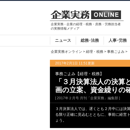
企業実務 - 企業の経理・税務・庶務・労務担当者
の実務情報メディア
ニュース
総務･法務
人事･労務
企業実務オンライン
>
経理・税務
>
事務ごよみ
>
2017年2月1日 11:51更新
事務ごよみ【経理・税務】
「３月決算法人の決算
画の立案、資金繰りの
[ 2017年２月号 月刊「企業実務」編集部 ]
３月決算法人では、遅くとも２月中には決
る限り正確に見込むとともに、事前に経営
ょう。