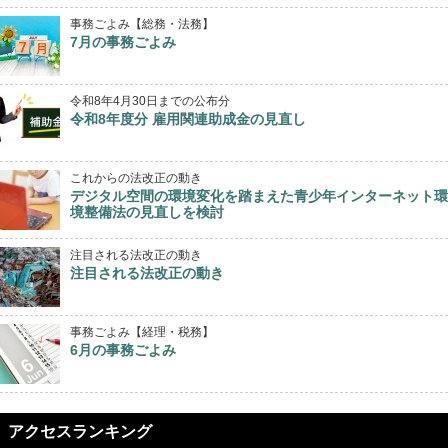
事務ごよみ【総務・法務】
7月の事務ごよみ
令和8年4月30日までの公布分
令和8年度分 雇用関連助成金の見直し
これからの法改正の動き
デジタル空間の環境変化を踏まえた青少年インターネット環
境整備法の見直しを検討
注目される法改正の動き
注目される法改正の動き
事務ごよみ【経理・税務】
6月の事務ごよみ
アクセスランキング