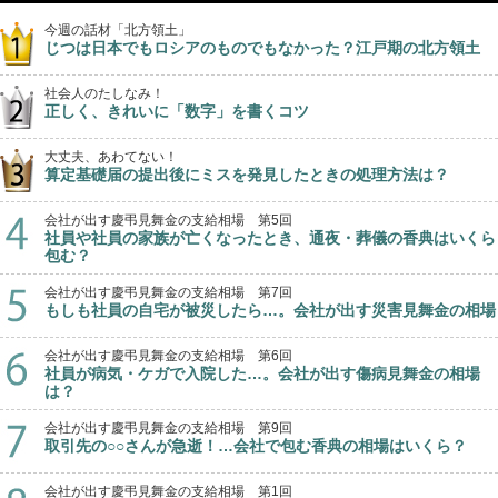
今週の話材「北方領土」
じつは日本でもロシアのものでもなかった？江戸期の北方領土
社会人のたしなみ！
正しく、きれいに「数字」を書くコツ
大丈夫、あわてない！
算定基礎届の提出後にミスを発見したときの処理方法は？
会社が出す慶弔見舞金の支給相場 第5回
社員や社員の家族が亡くなったとき、通夜・葬儀の香典はいくら
包む？
会社が出す慶弔見舞金の支給相場 第7回
もしも社員の自宅が被災したら…。会社が出す災害見舞金の相場
会社が出す慶弔見舞金の支給相場 第6回
社員が病気・ケガで入院した…。会社が出す傷病見舞金の相場
は？
会社が出す慶弔見舞金の支給相場 第9回
取引先の○○さんが急逝！…会社で包む香典の相場はいくら？
会社が出す慶弔見舞金の支給相場 第1回