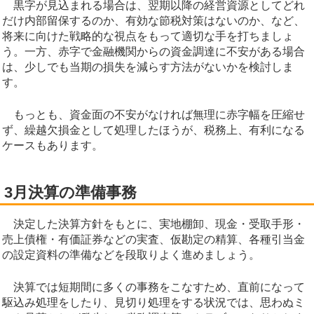
黒字が見込まれる場合は、翌期以降の経営資源としてどれ
だけ内部留保するのか、有効な節税対策はないのか、など、
将来に向けた戦略的な視点をもって適切な手を打ちましょ
う。一方、赤字で金融機関からの資金調達に不安がある場合
は、少しでも当期の損失を減らす方法がないかを検討しま
す。
もっとも、資金面の不安がなければ無理に赤字幅を圧縮せ
ず、繰越欠損金として処理したほうが、税務上、有利になる
ケースもあります。
3月決算の準備事務
決定した決算方針をもとに、実地棚卸、現金・受取手形・
売上債権・有価証券などの実査、仮勘定の精算、各種引当金
の設定資料の準備などを段取りよく進めましょう。
決算では短期間に多くの事務をこなすため、直前になって
駆込み処理をしたり、見切り処理をする状況では、思わぬミ