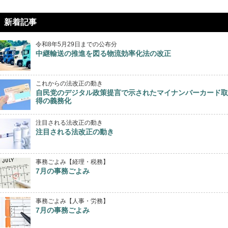
新着記事
令和8年5月29日までの公布分
中継輸送の推進を図る物流効率化法の改正
これからの法改正の動き
自民党のデジタル政策提言で示されたマイナンバーカード取
得の義務化
注目される法改正の動き
注目される法改正の動き
事務ごよみ【経理・税務】
7月の事務ごよみ
事務ごよみ【人事・労務】
7月の事務ごよみ