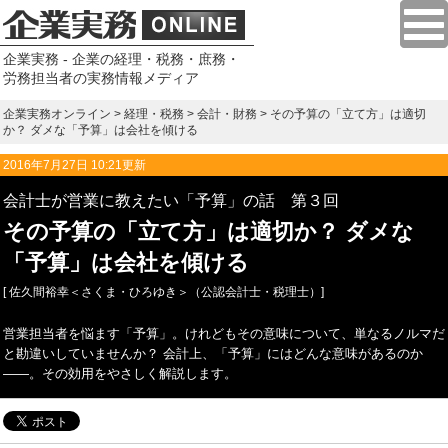
企業実務 - 企業の経理・税務・庶務・
労務担当者の実務情報メディア
企業実務オンライン
>
経理・税務
>
会計・財務
> その予算の「立て方」は適切
か？ ダメな「予算」は会社を傾ける
2016年7月27日 10:21更新
会計士が営業に教えたい「予算」の話 第３回
その予算の「立て方」は適切か？ ダメな
「予算」は会社を傾ける
[ 佐久間裕幸＜さくま・ひろゆき＞（公認会計士・税理士）]
営業担当者を悩ます「予算」。けれどもその意味について、単なるノルマだ
と勘違いしていませんか？ 会計上、「予算」にはどんな意味があるのか
――。その効用をやさしく解説します。