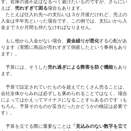
す。在庫の過不足はなるべく避けたいものですが、さらにい
えば、
売れすぎて困る
場合もあります。
たとえば仕入れ先への支払いは３か月後だけれど、売上の
入金は半年先といった場合です。この例では、支払いから入
金まで３か月間も待たなければなりません。
もし他から入金がない場合、
資金繰りが悪化
する心配があ
ります（実際に商品が売れすぎて倒産したという事例もあり
ます）。
予算には、そうした
売れ過ぎによる弊害を防ぐ機能
もあり
ます。
予算で設定されていたものを超えてたくさん売ることは、
会社全体からみれば必ずしも褒められることではなく、場合
によってはかえってマイナスになることすらあるのです（も
ちろん、予算そのものが妥当だったかどうかの検証は必要で
す）。
予算を立てる際に重要なことは
「見込みのない数字を立て