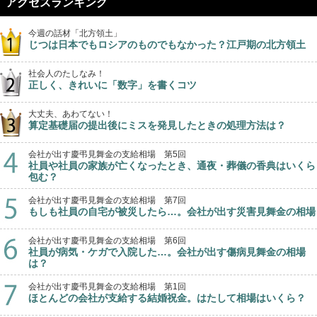
アクセスランキング
今週の話材「北方領土」
じつは日本でもロシアのものでもなかった？江戸期の北方領土
社会人のたしなみ！
正しく、きれいに「数字」を書くコツ
大丈夫、あわてない！
算定基礎届の提出後にミスを発見したときの処理方法は？
会社が出す慶弔見舞金の支給相場 第5回
社員や社員の家族が亡くなったとき、通夜・葬儀の香典はいくら
包む？
会社が出す慶弔見舞金の支給相場 第7回
もしも社員の自宅が被災したら…。会社が出す災害見舞金の相場
会社が出す慶弔見舞金の支給相場 第6回
社員が病気・ケガで入院した…。会社が出す傷病見舞金の相場
は？
会社が出す慶弔見舞金の支給相場 第1回
ほとんどの会社が支給する結婚祝金。はたして相場はいくら？