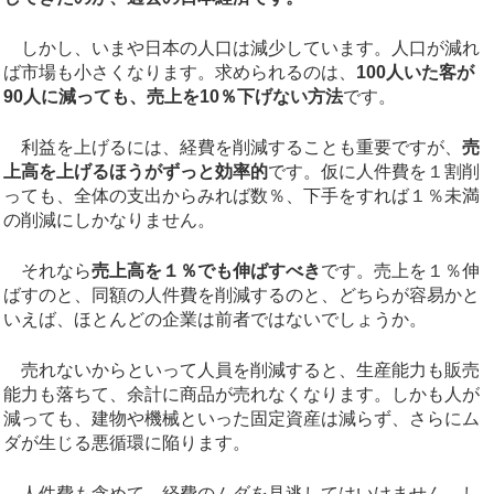
しかし、いまや日本の人口は減少しています。人口が減れ
ば市場も小さくなります。求められるのは、
100人いた客が
90人に減っても、売上を10％下げない方法
です。
利益を上げるには、経費を削減することも重要ですが、
売
上高を上げるほうがずっと効率的
です。仮に人件費を１割削
っても、全体の支出からみれば数％、下手をすれば１％未満
の削減にしかなりません。
それなら
売上高を１％でも伸ばすべき
です。売上を１％伸
ばすのと、同額の人件費を削減するのと、どちらが容易かと
いえば、ほとんどの企業は前者ではないでしょうか。
売れないからといって人員を削減すると、生産能力も販売
能力も落ちて、余計に商品が売れなくなります。しかも人が
減っても、建物や機械といった固定資産は減らず、さらにム
ダが生じる悪循環に陥ります。
人件費も含めて、経費のムダを見逃してはいけません。し