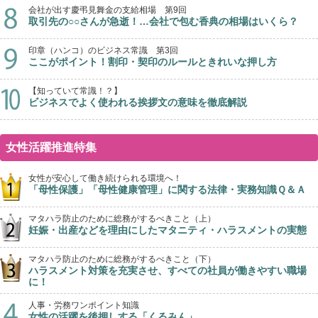
会社が出す慶弔見舞金の支給相場 第9回
取引先の○○さんが急逝！…会社で包む香典の相場はいくら？
印章（ハンコ）のビジネス常識 第3回
ここがポイント！割印・契印のルールときれいな押し方
【知っていて常識！？】
ビジネスでよく使われる挨拶文の意味を徹底解説
女性活躍推進特集
女性が安心して働き続けられる環境へ！
「母性保護」「母性健康管理」に関する法律・実務知識Ｑ＆Ａ
マタハラ防止のために総務がするべきこと（上）
妊娠・出産などを理由にしたマタニティ・ハラスメントの実態
マタハラ防止のために総務がするべきこと（下）
ハラスメント対策を充実させ、すべての社員が働きやすい職場
に！
人事・労務ワンポイント知識
女性の活躍を後押しする「くるみん」