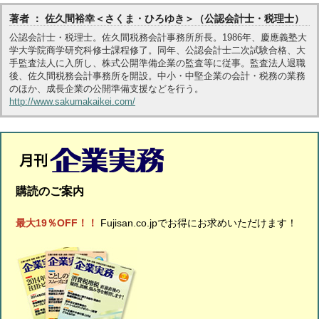
著者 ： 佐久間裕幸＜さくま・ひろゆき＞（公認会計士・税理士）
公認会計士・税理士。佐久間税務会計事務所所長。1986年、慶應義塾大
学大学院商学研究科修士課程修了。同年、公認会計士二次試験合格、大
手監査法人に入所し、株式公開準備企業の監査等に従事。監査法人退職
後、佐久間税務会計事務所を開設。中小・中堅企業の会計・税務の業務
のほか、成長企業の公開準備支援などを行う。
http://www.sakumakaikei.com/
購読のご案内
最大19％OFF！！
Fujisan.co.jpでお得にお求めいただけます！