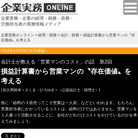
企業実務 - 企業の経理・税務・庶務・
労務担当者の実務情報メディア
企業実務オンライン
>
経理・税務
>
会計・財務
> 損益計算書から営業マンの〝存
在価値〟を考える
2016年9月20日 09:54更新
会計士が教える「営業マンのコスト」の話 第2回
損益計算書から営業マンの〝存在価値〟を
考える
[ 佐久間裕幸＜さくま・ひろゆき＞（公認会計士・税理士）]
俗に「給料の３倍売ってこそ営業は一人前」などといわれます。もちろん、
営業担当者にかかっているコストは、給料だけではありません。営業マンを
１人雇って活動させることに、会社がどれだけコストをかけているのかを考
えてみましょう。