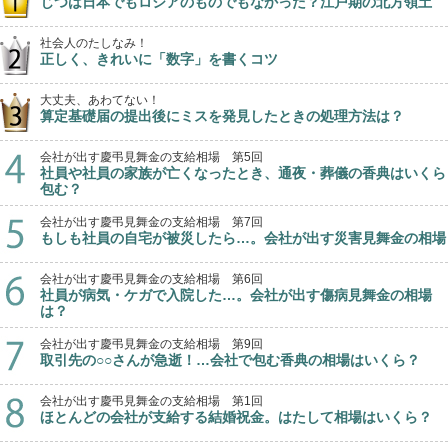
じつは日本でもロシアのものでもなかった？江戸期の北方領土
社会人のたしなみ！
正しく、きれいに「数字」を書くコツ
大丈夫、あわてない！
算定基礎届の提出後にミスを発見したときの処理方法は？
会社が出す慶弔見舞金の支給相場 第5回
社員や社員の家族が亡くなったとき、通夜・葬儀の香典はいくら
包む？
会社が出す慶弔見舞金の支給相場 第7回
もしも社員の自宅が被災したら…。会社が出す災害見舞金の相場
会社が出す慶弔見舞金の支給相場 第6回
社員が病気・ケガで入院した…。会社が出す傷病見舞金の相場
は？
会社が出す慶弔見舞金の支給相場 第9回
取引先の○○さんが急逝！…会社で包む香典の相場はいくら？
会社が出す慶弔見舞金の支給相場 第1回
ほとんどの会社が支給する結婚祝金。はたして相場はいくら？