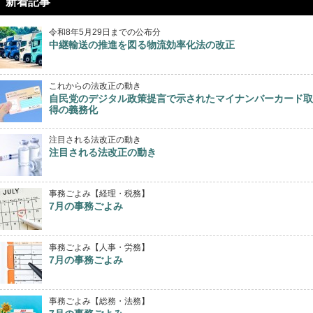
新着記事
令和8年5月29日までの公布分
中継輸送の推進を図る物流効率化法の改正
これからの法改正の動き
自民党のデジタル政策提言で示されたマイナンバーカード取
得の義務化
注目される法改正の動き
注目される法改正の動き
事務ごよみ【経理・税務】
7月の事務ごよみ
事務ごよみ【人事・労務】
7月の事務ごよみ
事務ごよみ【総務・法務】