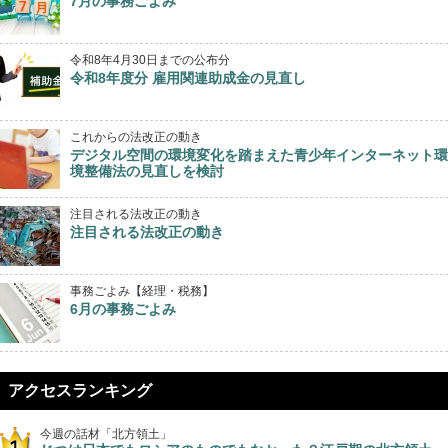
7月の事務ごよみ
令和8年4月30日までの公布分
令和8年度分 雇用関連助成金の見直し
これからの法改正の動き
デジタル空間の環境変化を踏まえた青少年インターネット環
境整備法の見直しを検討
注目される法改正の動き
注目される法改正の動き
事務ごよみ【経理・税務】
6月の事務ごよみ
アクセスランキング
今週の話材「北方領土」