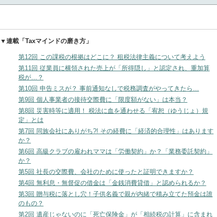
▼連載「Taxマインドの磨き方」
第12回 この課税の根拠はどこに？ 租税法律主義について考えよう
第11回 従業員に横領された売上が「所得隠し」と認定され、重加算
税が…？
第10回 申告ミスが？ 事前通知なしで税務調査がやってきたら…
第9回 個人事業者の接待交際費に「限度額がない」は本当？
第8回 災害時等に適用！ 税法に血を通わせる「宥恕（ゆうじょ）規
定」とは
第7回 同族会社にありがち?! その経費に「経済的合理性」はあります
か？
第6回 高級クラブの雇われママは「労働契約」か？「業務委託契約」
か？
第5回 社長の交際費、会社のために使ったと証明できますか？
第4回 無利息・無督促の借金は「金銭消費貸借」と認められるか？
第3回 贈与税に落とし穴！子供名義で親が内緒で積み立てた預金は誰
のもの？
第2回 遺産じゃないのに「死亡保険金」が「相続税の計算」に含まれ