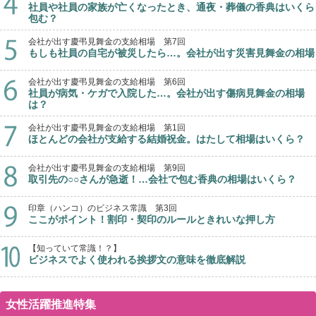
社員や社員の家族が亡くなったとき、通夜・葬儀の香典はいくら
包む？
会社が出す慶弔見舞金の支給相場 第7回
もしも社員の自宅が被災したら…。会社が出す災害見舞金の相場
会社が出す慶弔見舞金の支給相場 第6回
社員が病気・ケガで入院した…。会社が出す傷病見舞金の相場
は？
会社が出す慶弔見舞金の支給相場 第1回
ほとんどの会社が支給する結婚祝金。はたして相場はいくら？
会社が出す慶弔見舞金の支給相場 第9回
取引先の○○さんが急逝！…会社で包む香典の相場はいくら？
印章（ハンコ）のビジネス常識 第3回
ここがポイント！割印・契印のルールときれいな押し方
【知っていて常識！？】
ビジネスでよく使われる挨拶文の意味を徹底解説
女性活躍推進特集