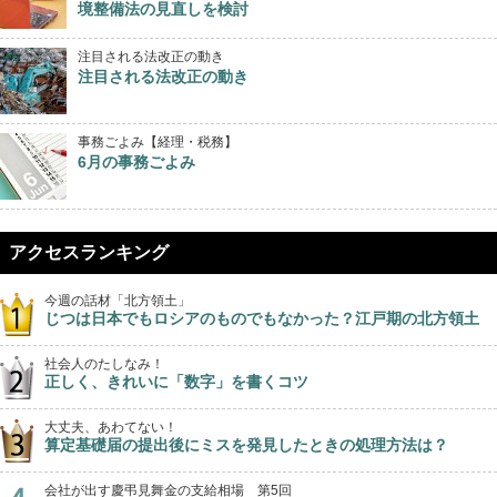
境整備法の見直しを検討
注目される法改正の動き
注目される法改正の動き
事務ごよみ【経理・税務】
6月の事務ごよみ
アクセスランキング
今週の話材「北方領土」
じつは日本でもロシアのものでもなかった？江戸期の北方領土
社会人のたしなみ！
正しく、きれいに「数字」を書くコツ
大丈夫、あわてない！
算定基礎届の提出後にミスを発見したときの処理方法は？
会社が出す慶弔見舞金の支給相場 第5回