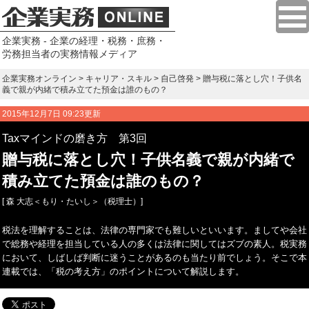
企業実務 - 企業の経理・税務・庶務・
労務担当者の実務情報メディア
企業実務オンライン
>
キャリア・スキル
>
自己啓発
> 贈与税に落とし穴！子供名
義で親が内緒で積み立てた預金は誰のもの？
2015年12月7日 09:23更新
Taxマインドの磨き方 第3回
贈与税に落とし穴！子供名義で親が内緒で
積み立てた預金は誰のもの？
[ 森 大志＜もり・たいし＞（税理士）]
税法を理解することは、法律の専門家でも難しいといいます。ましてや会社
で総務や経理を担当している人の多くは法律に関してはズブの素人。税実務
において、しばしば判断に迷うことがあるのも当たり前でしょう。そこで本
連載では、「税の考え方」のポイントについて解説します。