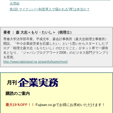
る理由
第1回 マイナンバー制度導入で囁かれる“噂”は本当か？
著者 ： 森 大志＜もり・たいし＞（税理士）
専修大学法学部卒業。平成元年、森会計事務所（森大志税理士事務所）
開設。「中小企業経営者を応援したい」という思いからスタートしたブ
ログ「税理士森大志（もりたいし）のひとりごと」がネット界で一躍有
名となり、「ジャパンブログアワード2008」のビジネス部門グランプリ
を受賞。
http://www.tabisland.ne.jp/aoinfo/kanto/mori/
購読のご案内
最大19％OFF！！
Fujisan.co.jpでお得にお求めいただけます！