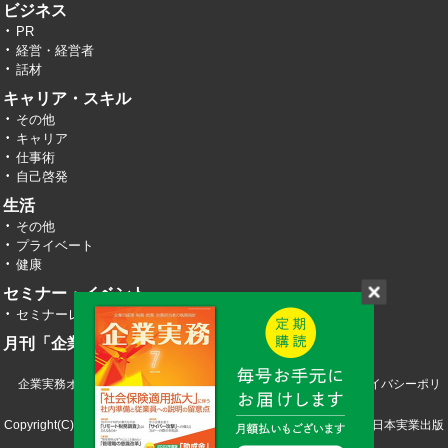
ビジネス
PR
経営・経営者
話材
キャリア・スキル
その他
キャリア
仕事術
自己啓発
生活
その他
プライベート
健康
セミナー・イベント
セミナーレポート
月刊「企業実務」
企業実務オンライン TOP
運営会社
お問い合わせ
プライバシーポリ
シー
Copyright(C) 2026 株式会社エヌ・ジェイ・ハイ・テック／株式会社日本実業出版
社 All RIght Reserved.