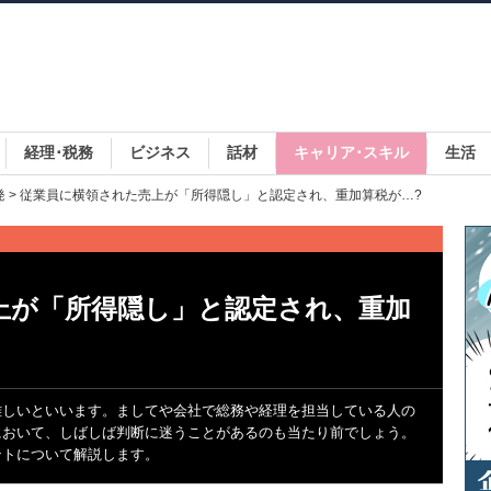
経理･税務
ビジネス
話材
キャリア･スキル
生活
発
> 従業員に横領された売上が「所得隠し」と認定され、重加算税が…?
上が「所得隠し」と認定され、重加
難しいといいます。ましてや会社で総務や経理を担当している人の
において、しばしば判断に迷うことがあるのも当たり前でしょう。
ントについて解説します。