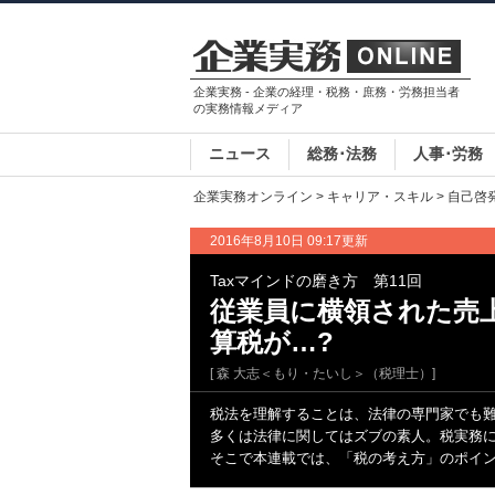
企業実務 - 企業の経理・税務・庶務・労務担当者
の実務情報メディア
ニュース
総務･法務
人事･労務
企業実務オンライン
>
キャリア・スキル
>
自己啓
2016年8月10日 09:17更新
Taxマインドの磨き方 第11回
従業員に横領された売
算税が…?
[ 森 大志＜もり・たいし＞（税理士）]
税法を理解することは、法律の専門家でも
多くは法律に関してはズブの素人。税実務
そこで本連載では、「税の考え方」のポイ