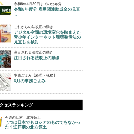
令和8年4月30日までの公布分
令和8年度分 雇用関連助成金の見直
し
これからの法改正の動き
デジタル空間の環境変化を踏まえた
青少年インターネット環境整備法の
見直しを検討
注目される法改正の動き
注目される法改正の動き
事務ごよみ【経理・税務】
6月の事務ごよみ
クセスランキング
今週の話材「北方領土」
じつは日本でもロシアのものでもなかっ
た？江戸期の北方領土