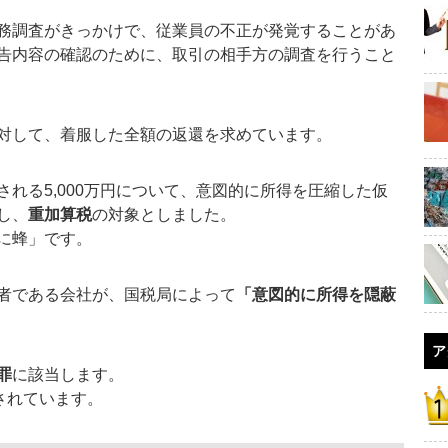
務調査がきっかけで、従業員の不正が発覚することがあ
告内容の確認のために、取引の相手方の調査を行うこと
対して、着服した全額の返還を求めています。
れる5,000万円について、意図的に所得を圧縮した仮
し、
重加算税
の対象としました。
に蜂」です。
者である会社が、国税局によって
「意図的に所得を隠蔽
ア
罪
に該当します。
されています。