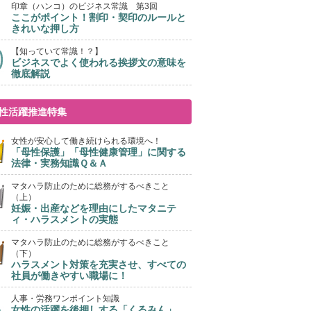
印章（ハンコ）のビジネス常識 第3回
ここがポイント！割印・契印のルールと
きれいな押し方
【知っていて常識！？】
ビジネスでよく使われる挨拶文の意味を
徹底解説
性活躍推進特集
女性が安心して働き続けられる環境へ！
「母性保護」「母性健康管理」に関する
法律・実務知識Ｑ＆Ａ
マタハラ防止のために総務がするべきこと
（上）
妊娠・出産などを理由にしたマタニテ
ィ・ハラスメントの実態
マタハラ防止のために総務がするべきこと
（下）
ハラスメント対策を充実させ、すべての
社員が働きやすい職場に！
人事・労務ワンポイント知識
女性の活躍を後押しする「くるみん」