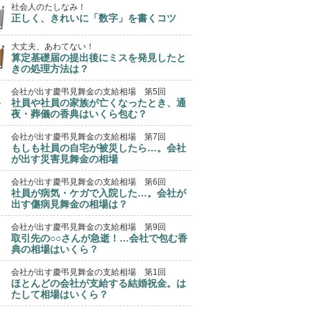
社会人のたしなみ！
正しく、きれいに「数字」を書くコツ
大丈夫、あわてない！
算定基礎届の提出後にミスを発見したと
きの処理方法は？
会社が出す慶弔見舞金の支給相場 第5回
社員や社員の家族が亡くなったとき、通
夜・葬儀の香典はいくら包む？
会社が出す慶弔見舞金の支給相場 第7回
もしも社員の自宅が被災したら…。会社
が出す災害見舞金の相場
会社が出す慶弔見舞金の支給相場 第6回
社員が病気・ケガで入院した…。会社が
出す傷病見舞金の相場は？
会社が出す慶弔見舞金の支給相場 第9回
取引先の○○さんが急逝！…会社で包む香
典の相場はいくら？
会社が出す慶弔見舞金の支給相場 第1回
ほとんどの会社が支給する結婚祝金。は
たして相場はいくら？