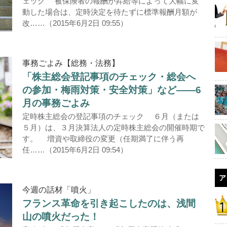
ェック 被保険者の報酬が昇給等によって大幅に変
動した場合は、定時決定を待たずに標準報酬月額が
改……（2015年6月2日 09:55）
事務ごよみ【総務・法務】
「株主総会登記事項のチェック・総会へ
の参加・梅雨対策・安全対策」など――6
月の事務ごよみ
定時株主総会の登記事項のチェック ６月（または
５月）は、３月決算法人の定時株主総会の開催時期で
す。 増資や取締役の変更（任期満了に伴う再
任……（2015年6月2日 09:54）
ア
今週の話材「噴火」
フランス革命を引き起こしたのは、浅間
山の噴火だった！