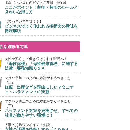
印章（ハンコ）のビジネス常識 第3回
ここがポイント！割印・契印のルールと
きれいな押し方
【知っていて常識！？】
ビジネスでよく使われる挨拶文の意味を
徹底解説
性活躍推進特集
女性が安心して働き続けられる環境へ！
「母性保護」「母性健康管理」に関する
法律・実務知識Ｑ＆Ａ
マタハラ防止のために総務がするべきこと
（上）
妊娠・出産などを理由にしたマタニテ
ィ・ハラスメントの実態
マタハラ防止のために総務がするべきこと
（下）
ハラスメント対策を充実させ、すべての
社員が働きやすい職場に！
人事・労務ワンポイント知識
女性の活躍を後押しする「くるみん」