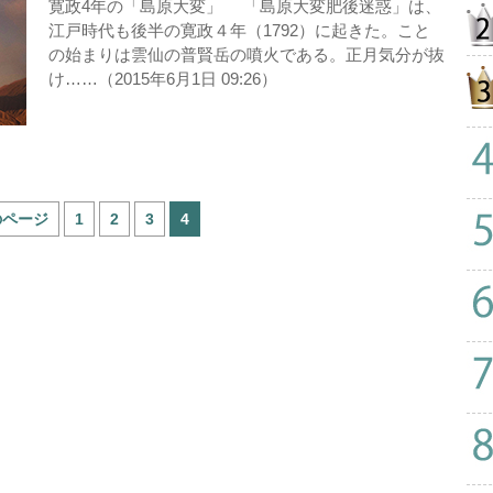
寛政4年の「島原大変」 「島原大変肥後迷惑」は、
江戸時代も後半の寛政４年（1792）に起きた。こと
の始まりは雲仙の普賢岳の噴火である。正月気分が抜
け……（2015年6月1日 09:26）
のページ
1
2
3
4