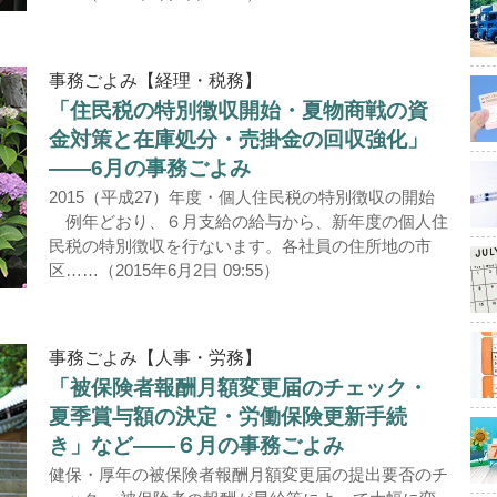
事務ごよみ【経理・税務】
「住民税の特別徴収開始・夏物商戦の資
金対策と在庫処分・売掛金の回収強化」
――6月の事務ごよみ
2015（平成27）年度・個人住民税の特別徴収の開始
例年どおり、６月支給の給与から、新年度の個人住
民税の特別徴収を行ないます。各社員の住所地の市
区……（2015年6月2日 09:55）
事務ごよみ【人事・労務】
「被保険者報酬月額変更届のチェック・
夏季賞与額の決定・労働保険更新手続
き」など――６月の事務ごよみ
健保・厚年の被保険者報酬月額変更届の提出要否のチ