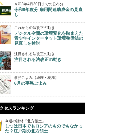
令和8年4月30日までの公布分
令和8年度分 雇用関連助成金の見直
し
これからの法改正の動き
デジタル空間の環境変化を踏まえた
青少年インターネット環境整備法の
見直しを検討
注目される法改正の動き
注目される法改正の動き
事務ごよみ【経理・税務】
6月の事務ごよみ
クセスランキング
今週の話材「北方領土」
じつは日本でもロシアのものでもなかっ
た？江戸期の北方領土