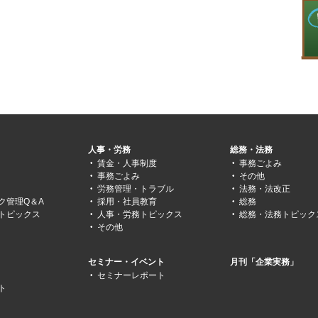
人事・労務
総務・法務
賃金・人事制度
事務ごよみ
事務ごよみ
その他
労務管理・トラブル
法務・法改正
ク管理Q＆A
採用・社員教育
総務
トピックス
人事・労務トピックス
総務・法務トピック
その他
セミナー・イベント
月刊「企業実務」
セミナーレポート
ト