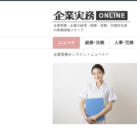
企業実務 - 企業の経理・税務・庶務・労務担当者
の実務情報メディア
ニュース
総務･法務
人事･労務
企業実務オンライン
>
ニュース
>