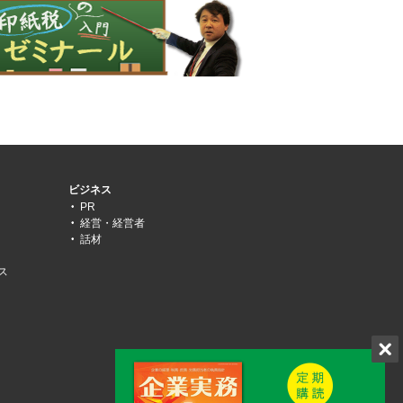
ビジネス
PR
経営・経営者
話材
ス