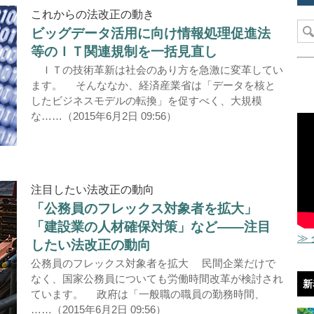
これからの法改正の動き
ビッグデータ活用に向け情報処理促進法
等のＩＴ関連規制を一括見直し
ＩＴの技術革新は社会のあり方を急激に変革してい
ます。 そんななか、経済産業省は「データを核と
したビジネスモデルの転換」を促すべく、大規模
な……（2015年6月2日 09:56）
注目したい法改正の動向
「公務員のフレックス対象者を拡大」
「建設業の人材確保対策」など――注目
≫
したい法改正の動向
公務員のフレックス対象者を拡大 民間企業だけで
なく、国家公務員についても労働時間改革が検討され
新
ています。 政府は「一般職の職員の勤務時間、
……（2015年6月2日 09:56）