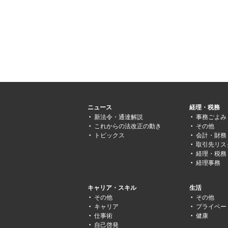
ニュース
経理・税務
新法令・通達解説
事務ごよみ
これからの法改正の動き
その他
トピックス
会計・財務
取引先リス
経理・税務
経理事務
キャリア・スキル
生活
その他
その他
キャリア
プライベー
仕事術
健康
自己啓発