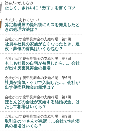
社会人のたしなみ！
正しく、きれいに「数字」を書くコツ
大丈夫、あわてない！
算定基礎届の提出後にミスを発見したと
きの処理方法は？
会社が出す慶弔見舞金の支給相場 第5回
社員や社員の家族が亡くなったとき、通
夜・葬儀の香典はいくら包む？
会社が出す慶弔見舞金の支給相場 第7回
もしも社員の自宅が被災したら…。会社
が出す災害見舞金の相場
会社が出す慶弔見舞金の支給相場 第6回
社員が病気・ケガで入院した…。会社が
出す傷病見舞金の相場は？
会社が出す慶弔見舞金の支給相場 第1回
ほとんどの会社が支給する結婚祝金。は
たして相場はいくら？
会社が出す慶弔見舞金の支給相場 第9回
取引先の○○さんが急逝！…会社で包む香
典の相場はいくら？