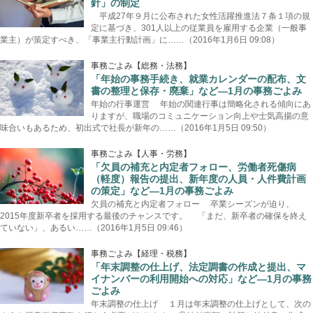
針」の制定
平成27年９月に公布された女性活躍推進法７条１項の規
定に基づき、301人以上の従業員を雇用する企業（一般事
業主）が策定すべき、「事業主行動計画」に……（2016年1月6日 09:08）
事務ごよみ【総務・法務】
「年始の事務手続き、就業カレンダーの配布、文
書の整理と保存・廃棄」など―1月の事務ごよみ
年始の行事運営 年始の関連行事は簡略化される傾向にあ
りますが、職場のコミュニケーション向上や士気高揚の意
味合いもあるため、初出式で社長が新年の……（2016年1月5日 09:50）
事務ごよみ【人事・労務】
「欠員の補充と内定者フォロー、労働者死傷病
（軽度）報告の提出、新年度の人員・人件費計画
の策定」など―1月の事務ごよみ
欠員の補充と内定者フォロー 卒業シーズンが迫り、
2015年度新卒者を採用する最後のチャンスです。 「まだ、新卒者の確保を終え
ていない」、あるい……（2016年1月5日 09:46）
事務ごよみ【経理・税務】
「年末調整の仕上げ、法定調書の作成と提出、マ
イナンバーの利用開始への対応」など―1月の事務
ごよみ
年末調整の仕上げ １月は年末調整の仕上げとして、次の