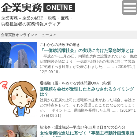
企業実務 - 企業の経理・税務・庶務・
労務担当者の実務情報メディア
企業実務オンライン
>
ニュース
>
これからの法改正の動き
「一億総活躍社会」の実現に向けた緊急対策とは
平成27年11月26日、内閣官房内に設置されている一億総
活躍国民会議により「一億総活躍社会の実現に向けて緊急
に実施すべき対策」が公表されました。 ……（2016年1月
12日 09:18）
退職願（届）をめぐる労務問題Q&A 第2回
退職願を会社が受理したとみなされるタイミング
は？
社員から直属の上司に退職願の提出があった場合、会社は
どの時点をもって、それを受理したことになるのでしょう
か。 ポイントは、退職願を受理した上司……（2016年1
月7日 09:21）
新法令・通達解説―平成27年12月２日までの公布分
女性活躍推進法に基づく「事業主行動計画策定指