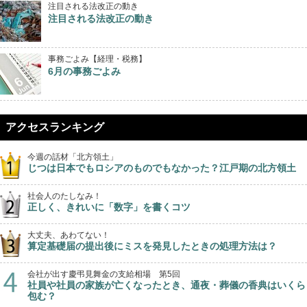
注目される法改正の動き
注目される法改正の動き
事務ごよみ【経理・税務】
6月の事務ごよみ
アクセスランキング
今週の話材「北方領土」
じつは日本でもロシアのものでもなかった？江戸期の北方領土
社会人のたしなみ！
正しく、きれいに「数字」を書くコツ
大丈夫、あわてない！
算定基礎届の提出後にミスを発見したときの処理方法は？
会社が出す慶弔見舞金の支給相場 第5回
社員や社員の家族が亡くなったとき、通夜・葬儀の香典はいくら
包む？