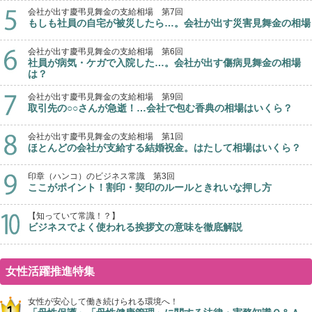
会社が出す慶弔見舞金の支給相場 第7回
もしも社員の自宅が被災したら…。会社が出す災害見舞金の相場
会社が出す慶弔見舞金の支給相場 第6回
社員が病気・ケガで入院した…。会社が出す傷病見舞金の相場
は？
会社が出す慶弔見舞金の支給相場 第9回
取引先の○○さんが急逝！…会社で包む香典の相場はいくら？
会社が出す慶弔見舞金の支給相場 第1回
ほとんどの会社が支給する結婚祝金。はたして相場はいくら？
印章（ハンコ）のビジネス常識 第3回
ここがポイント！割印・契印のルールときれいな押し方
【知っていて常識！？】
ビジネスでよく使われる挨拶文の意味を徹底解説
女性活躍推進特集
女性が安心して働き続けられる環境へ！