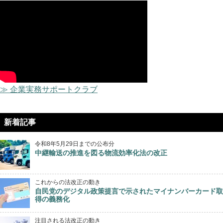
≫ 企業実務サポートクラブ
新着記事
令和8年5月29日までの公布分
中継輸送の推進を図る物流効率化法の改正
これからの法改正の動き
自民党のデジタル政策提言で示されたマイナンバーカード取
得の義務化
注目される法改正の動き