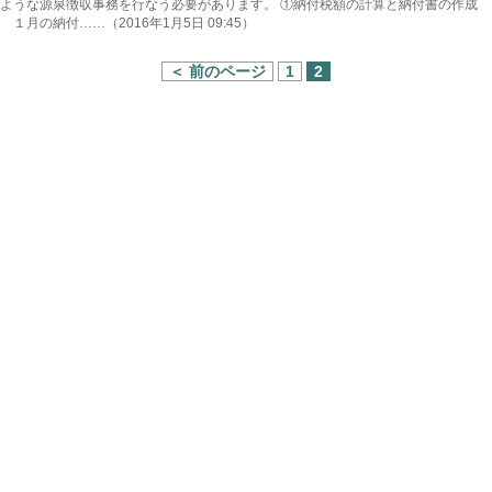
ような源泉徴収事務を行なう必要があります。 ①納付税額の計算と納付書の作成
１月の納付……（2016年1月5日 09:45）
＜ 前のページ
1
2