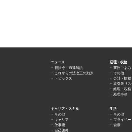
ニュース
経理・税務
新法令・通達解説
事務ごよみ
これからの法改正の動き
その他
トピックス
会計・財務
取引先リス
経理・税務
経理事務
キャリア・スキル
生活
その他
その他
キャリア
プライベー
仕事術
健康
自己啓発