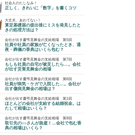
社会人のたしなみ！
正しく、きれいに「数字」を書くコツ
大丈夫、あわてない！
算定基礎届の提出後にミスを発見したと
きの処理方法は？
会社が出す慶弔見舞金の支給相場 第5回
社員や社員の家族が亡くなったとき、通
夜・葬儀の香典はいくら包む？
会社が出す慶弔見舞金の支給相場 第7回
もしも社員の自宅が被災したら…。会社
が出す災害見舞金の相場
会社が出す慶弔見舞金の支給相場 第6回
社員が病気・ケガで入院した…。会社が
出す傷病見舞金の相場は？
会社が出す慶弔見舞金の支給相場 第1回
ほとんどの会社が支給する結婚祝金。は
たして相場はいくら？
会社が出す慶弔見舞金の支給相場 第9回
取引先の○○さんが急逝！…会社で包む香
典の相場はいくら？