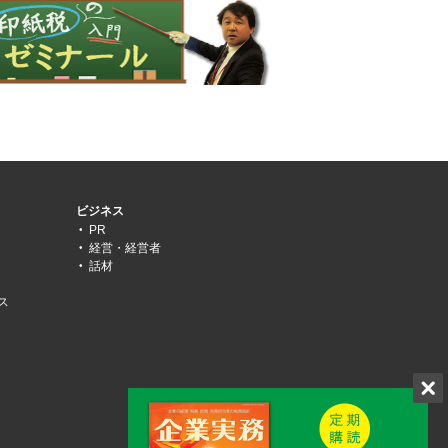
ビジネス
PR
経営・経営者
話材
ス