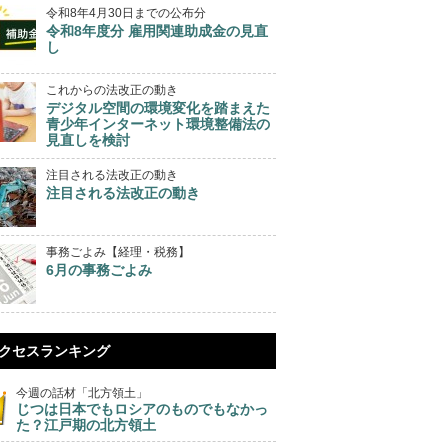
令和8年4月30日までの公布分
令和8年度分 雇用関連助成金の見直
し
これからの法改正の動き
デジタル空間の環境変化を踏まえた
青少年インターネット環境整備法の
見直しを検討
注目される法改正の動き
注目される法改正の動き
事務ごよみ【経理・税務】
6月の事務ごよみ
クセスランキング
今週の話材「北方領土」
じつは日本でもロシアのものでもなかっ
た？江戸期の北方領土