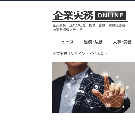
企業実務 - 企業の経理・税務・庶務・労務担当者
の実務情報メディア
ニュース
総務･法務
人事･労務
企業実務オンライン
>
ビジネス
>