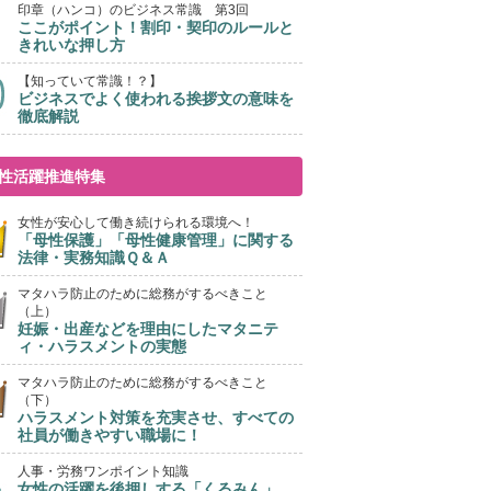
印章（ハンコ）のビジネス常識 第3回
ここがポイント！割印・契印のルールと
きれいな押し方
【知っていて常識！？】
ビジネスでよく使われる挨拶文の意味を
徹底解説
性活躍推進特集
女性が安心して働き続けられる環境へ！
「母性保護」「母性健康管理」に関する
法律・実務知識Ｑ＆Ａ
マタハラ防止のために総務がするべきこと
（上）
妊娠・出産などを理由にしたマタニテ
ィ・ハラスメントの実態
マタハラ防止のために総務がするべきこと
（下）
ハラスメント対策を充実させ、すべての
社員が働きやすい職場に！
人事・労務ワンポイント知識
女性の活躍を後押しする「くるみん」