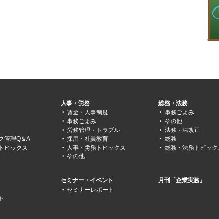
人事・労務
総務・法務
賃金・人事制度
事務ごよみ
事務ごよみ
その他
労務管理・トラブル
法務・法改正
ク管理Q＆A
採用・社員教育
総務
トピックス
人事・労務トピックス
総務・法務トピック
その他
セミナー・イベント
月刊「企業実務」
セミナーレポート
ト