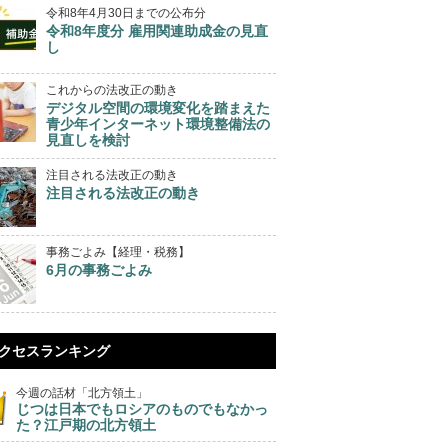
令和8年4月30日までの公布分
令和8年度分 雇用関連助成金の見直
し
これからの法改正の動き
デジタル空間の環境変化を踏まえた
青少年インターネット環境整備法の
見直しを検討
注目される法改正の動き
注目される法改正の動き
事務ごよみ【経理・税務】
6月の事務ごよみ
クセスランキング
今週の話材「北方領土」
じつは日本でもロシアのものでもなかっ
た？江戸期の北方領土