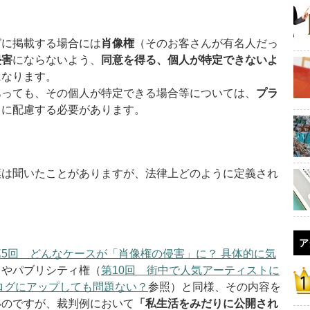
に掲載する場合には
肖像権
（そのお客さんが有名人だっ
侵害
にならないよう、
同意を得る、個人が特定できないよ
になります。
っても、その個人が特定できる場合等については、
プラ
うに配慮する必要があります。
は聞いたことがありますが、法律上どのように定義され
ア
第5回 どんなケースが「肖像権の侵害」に？ 具体的に気
）やパブリシティ権（
第10回 街中で人気アーティストに
ログにアップしても問題ない？
参照）と同様、その内容を
いのですが、裁判例において
「私生活をみだりに公開され