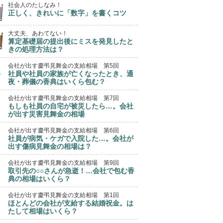
社会人のたしなみ！
正しく、きれいに「数字」を書くコツ
大丈夫、あわてない！
算定基礎届の提出後にミスを発見したと
きの処理方法は？
会社が出す慶弔見舞金の支給相場 第5回
社員や社員の家族が亡くなったとき、通
夜・葬儀の香典はいくら包む？
会社が出す慶弔見舞金の支給相場 第7回
もしも社員の自宅が被災したら…。会社
が出す災害見舞金の相場
会社が出す慶弔見舞金の支給相場 第6回
社員が病気・ケガで入院した…。会社が
出す傷病見舞金の相場は？
会社が出す慶弔見舞金の支給相場 第9回
取引先の○○さんが急逝！…会社で包む香
典の相場はいくら？
会社が出す慶弔見舞金の支給相場 第1回
ほとんどの会社が支給する結婚祝金。は
たして相場はいくら？