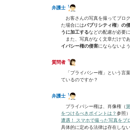
弁護士
お客さんの写真を撮ってブログ
た場合には
パブリシティ権
）
の
うに加工する
などの配慮が必要
また、写真がなく文章だけであ
イバシー権の侵害
にならないよ
質問者
「プライバシー権」という言葉
ているのですか？
弁護士
プライバシー権は、肖像権（
をつけるべきポイントは？
参照
遭遇！ スマホで撮った写真をブ
具体的に定める法律は存在しな