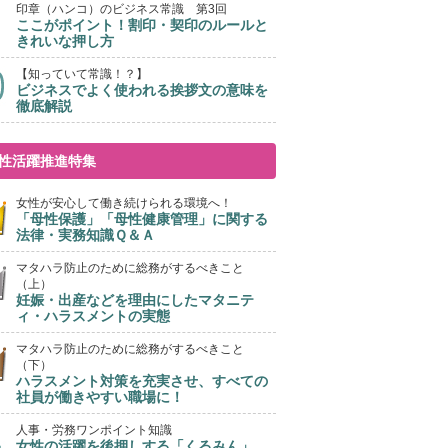
印章（ハンコ）のビジネス常識 第3回
ここがポイント！割印・契印のルールと
きれいな押し方
【知っていて常識！？】
ビジネスでよく使われる挨拶文の意味を
徹底解説
性活躍推進特集
女性が安心して働き続けられる環境へ！
「母性保護」「母性健康管理」に関する
法律・実務知識Ｑ＆Ａ
マタハラ防止のために総務がするべきこと
（上）
妊娠・出産などを理由にしたマタニテ
ィ・ハラスメントの実態
マタハラ防止のために総務がするべきこと
（下）
ハラスメント対策を充実させ、すべての
社員が働きやすい職場に！
人事・労務ワンポイント知識
女性の活躍を後押しする「くるみん」