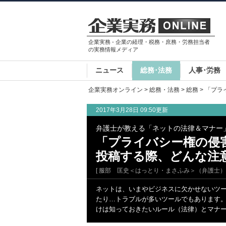
企業実務 - 企業の経理・税務・庶務・労務担当者
の実務情報メディア
ニュース
総務･法務
人事･労務
企業実務オンライン
>
総務・法務
>
総務
> 「プ
2017年3月28日 09:50更新
弁護士が教える「ネットの法律＆マナー
「プライバシー権の侵
投稿する際、どんな注
[ 服部 匡史＜はっとり・まさふみ＞（弁護士）
ネットは、いまやビジネスに欠かせないツ
たり…トラブルが多いツールでもあります。
けは知っておきたいルール（法律）とマナ