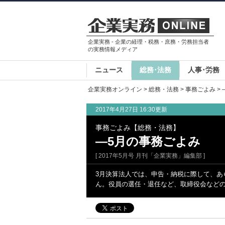
企業実務 - 企業の経理・税務・庶務・労務担当者
の実務情報メディア
ニュース
総務･法務
人事･労務
企業実務オンライン
>
総務・法務
>
事務ごよみ
>
2017年4月27日 16:30更新
事務ごよみ【総務・法務】
―5月の事務ごよみ
[ 2017年5月号 月刊「企業実務」編集部 ]
3月決算法人では、申告・納税に際して、あ
ん。役員の選任・退任など、取締役会など