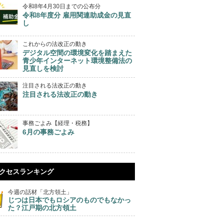
令和8年4月30日までの公布分
令和8年度分 雇用関連助成金の見直
し
これからの法改正の動き
デジタル空間の環境変化を踏まえた
青少年インターネット環境整備法の
見直しを検討
注目される法改正の動き
注目される法改正の動き
事務ごよみ【経理・税務】
6月の事務ごよみ
クセスランキング
今週の話材「北方領土」
じつは日本でもロシアのものでもなかっ
た？江戸期の北方領土