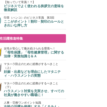
【知っていて常識！？】
ビジネスでよく使われる挨拶文の意味を
徹底解説
印章（ハンコ）のビジネス常識 第3回
ここがポイント！割印・契印のルールと
きれいな押し方
性活躍推進特集
女性が安心して働き続けられる環境へ！
「母性保護」「母性健康管理」に関する
法律・実務知識Ｑ＆Ａ
マタハラ防止のために総務がするべきこと
（上）
妊娠・出産などを理由にしたマタニテ
ィ・ハラスメントの実態
マタハラ防止のために総務がするべきこと
（下）
ハラスメント対策を充実させ、すべての
社員が働きやすい職場に！
人事・労務ワンポイント知識
女性の活躍を後押しする「くるみん」