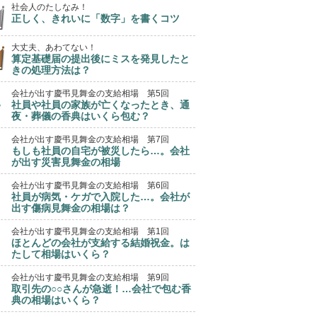
社会人のたしなみ！
正しく、きれいに「数字」を書くコツ
大丈夫、あわてない！
算定基礎届の提出後にミスを発見したと
きの処理方法は？
会社が出す慶弔見舞金の支給相場 第5回
社員や社員の家族が亡くなったとき、通
夜・葬儀の香典はいくら包む？
会社が出す慶弔見舞金の支給相場 第7回
もしも社員の自宅が被災したら…。会社
が出す災害見舞金の相場
会社が出す慶弔見舞金の支給相場 第6回
社員が病気・ケガで入院した…。会社が
出す傷病見舞金の相場は？
会社が出す慶弔見舞金の支給相場 第1回
ほとんどの会社が支給する結婚祝金。は
たして相場はいくら？
会社が出す慶弔見舞金の支給相場 第9回
取引先の○○さんが急逝！…会社で包む香
典の相場はいくら？