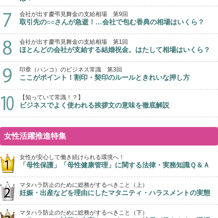
会社が出す慶弔見舞金の支給相場 第9回
取引先の○○さんが急逝！…会社で包む香典の相場はいくら？
会社が出す慶弔見舞金の支給相場 第1回
ほとんどの会社が支給する結婚祝金。はたして相場はいくら？
印章（ハンコ）のビジネス常識 第3回
ここがポイント！割印・契印のルールときれいな押し方
【知っていて常識！？】
ビジネスでよく使われる挨拶文の意味を徹底解説
女性活躍推進特集
女性が安心して働き続けられる環境へ！
「母性保護」「母性健康管理」に関する法律・実務知識Ｑ＆Ａ
マタハラ防止のために総務がするべきこと（上）
妊娠・出産などを理由にしたマタニティ・ハラスメントの実態
マタハラ防止のために総務がするべきこと（下）