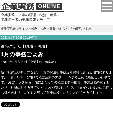
企業実務 - 企業の経理・税務・庶務・
労務担当者の実務情報メディア
企業実務オンライン
>
総務・法務
>
事務ごよみ
> 1月の事務ごよみ
2023年1月20日 10:19更新
事務ごよみ【総務・法務】
1月の事務ごよみ
[ 2023年1月号 月刊「企業実務」編集部 ]
新年祝賀会や初出式など、年始の関連行事は近年簡略化される傾向にありま
すが、新しい1年に向けて経営活動のスタートを切るために相応しい行事で
す。 経営トップから年頭にあたっての経営姿勢や抱負、事業計画を発表し
たり、社員に対する期待などについて話すことで、社員が心を新たに気持ち
も引き締まり、目的を共有して仕事に取り組むことができるでしょう。