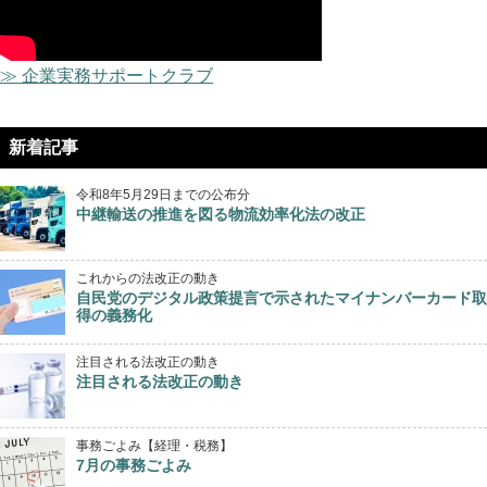
≫ 企業実務サポートクラブ
新着記事
令和8年5月29日までの公布分
中継輸送の推進を図る物流効率化法の改正
これからの法改正の動き
自民党のデジタル政策提言で示されたマイナンバーカード取
得の義務化
注目される法改正の動き
注目される法改正の動き
事務ごよみ【経理・税務】
7月の事務ごよみ