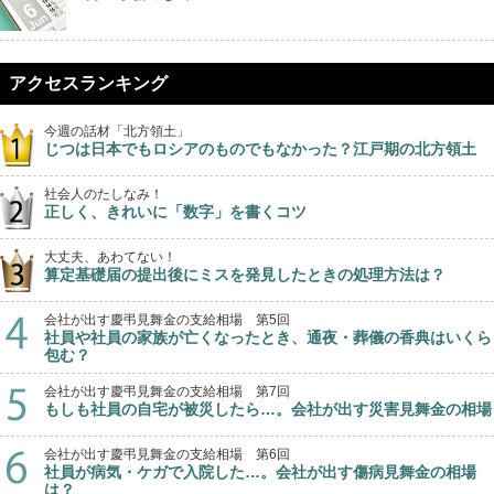
アクセスランキング
今週の話材「北方領土」
じつは日本でもロシアのものでもなかった？江戸期の北方領土
社会人のたしなみ！
正しく、きれいに「数字」を書くコツ
大丈夫、あわてない！
算定基礎届の提出後にミスを発見したときの処理方法は？
会社が出す慶弔見舞金の支給相場 第5回
社員や社員の家族が亡くなったとき、通夜・葬儀の香典はいくら
包む？
会社が出す慶弔見舞金の支給相場 第7回
もしも社員の自宅が被災したら…。会社が出す災害見舞金の相場
会社が出す慶弔見舞金の支給相場 第6回
社員が病気・ケガで入院した…。会社が出す傷病見舞金の相場
は？