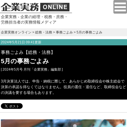
企業実務 - 企業の経理・税務・庶務・
労務担当者の実務情報メディア
企業実務オンライン
>
総務・法務
>
事務ごよみ
> 5月の事務ごよみ
2024年5月21日 09:41更新
事務ごよみ【総務・法務】
5月の事務ごよみ
[ 2024年5月号 月刊「企業実務」編集部 ]
3月決算法人では、申告・納税に際して、あらかじめ取締役会や株主総会で
決算の承認を得なくてはなりません。役員の選任・退任など、取締役会など
の決議を要する場合もあります。