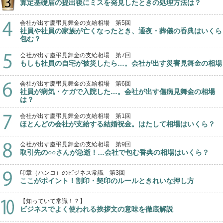
算定基礎届の提出後にミスを発見したときの処理方法は？
会社が出す慶弔見舞金の支給相場 第5回
社員や社員の家族が亡くなったとき、通夜・葬儀の香典はいくら
包む？
会社が出す慶弔見舞金の支給相場 第7回
もしも社員の自宅が被災したら…。会社が出す災害見舞金の相場
会社が出す慶弔見舞金の支給相場 第6回
社員が病気・ケガで入院した…。会社が出す傷病見舞金の相場
は？
会社が出す慶弔見舞金の支給相場 第1回
ほとんどの会社が支給する結婚祝金。はたして相場はいくら？
会社が出す慶弔見舞金の支給相場 第9回
取引先の○○さんが急逝！…会社で包む香典の相場はいくら？
印章（ハンコ）のビジネス常識 第3回
ここがポイント！割印・契印のルールときれいな押し方
【知っていて常識！？】
ビジネスでよく使われる挨拶文の意味を徹底解説