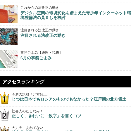
これからの法改正の動き
デジタル空間の環境変化を踏まえた青少年インターネット環
境整備法の見直しを検討
注目される法改正の動き
注目される法改正の動き
事務ごよみ【経理・税務】
6月の事務ごよみ
アクセスランキング
今週の話材「北方領土」
じつは日本でもロシアのものでもなかった？江戸期の北方領土
社会人のたしなみ！
正しく、きれいに「数字」を書くコツ
大丈夫、あわてない！