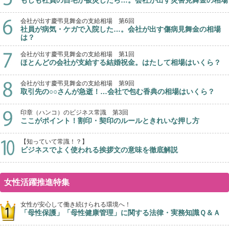
もしも社員の自宅が被災したら…。会社が出す災害見舞金の相場
会社が出す慶弔見舞金の支給相場 第6回
社員が病気・ケガで入院した…。会社が出す傷病見舞金の相場
は？
会社が出す慶弔見舞金の支給相場 第1回
ほとんどの会社が支給する結婚祝金。はたして相場はいくら？
会社が出す慶弔見舞金の支給相場 第9回
取引先の○○さんが急逝！…会社で包む香典の相場はいくら？
印章（ハンコ）のビジネス常識 第3回
ここがポイント！割印・契印のルールときれいな押し方
【知っていて常識！？】
ビジネスでよく使われる挨拶文の意味を徹底解説
女性活躍推進特集
女性が安心して働き続けられる環境へ！
「母性保護」「母性健康管理」に関する法律・実務知識Ｑ＆Ａ