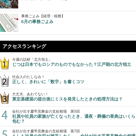
事務ごよみ【経理・税務】
6月の事務ごよみ
アクセスランキング
今週の話材「北方領土」
じつは日本でもロシアのものでもなかった？江戸期の北方領土
社会人のたしなみ！
正しく、きれいに「数字」を書くコツ
大丈夫、あわてない！
算定基礎届の提出後にミスを発見したときの処理方法は？
会社が出す慶弔見舞金の支給相場 第5回
社員や社員の家族が亡くなったとき、通夜・葬儀の香典はいくら
包む？
会社が出す慶弔見舞金の支給相場 第7回