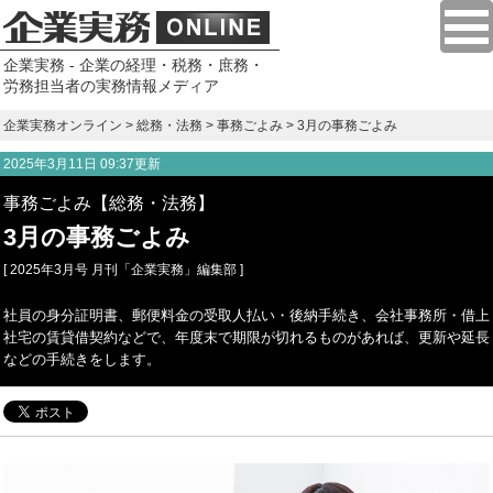
企業実務 - 企業の経理・税務・庶務・
労務担当者の実務情報メディア
企業実務オンライン
>
総務・法務
>
事務ごよみ
> 3月の事務ごよみ
2025年3月11日 09:37更新
事務ごよみ【総務・法務】
3月の事務ごよみ
[ 2025年3月号 月刊「企業実務」編集部 ]
社員の身分証明書、郵便料金の受取人払い・後納手続き、会社事務所・借上
社宅の賃貸借契約などで、年度末で期限が切れるものがあれば、更新や延長
などの手続きをします。