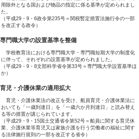
用除外となる国および物品の指定に係る基準が定められまし
た。
（平成29・9・6政令第235号＝関税暫定措置法施行令の一部
を改正する政令）
専門職大学の設置基準を整備
学校教育法における専門職大学・専門職短期大学の制度化
に伴って、それぞれの設置基準が定められました。
（平成29・9・8文部科学省令第33号＝専門職大学設置基準ほ
か）
育児・介護休業の適用拡大
育児・介護休業法の改正を受け、船員育児・介護休業法に
おいても「一歳到達日」を「一歳六か月到達日」と読み替え
る等の措置が講じられています。
（平成29・9・15国土交通省令第52号＝船員に関する育児休
業、介護休業等育児又は家族介護を行う労働者の福祉に関す
る法律施行規則の一部を改正する省令）