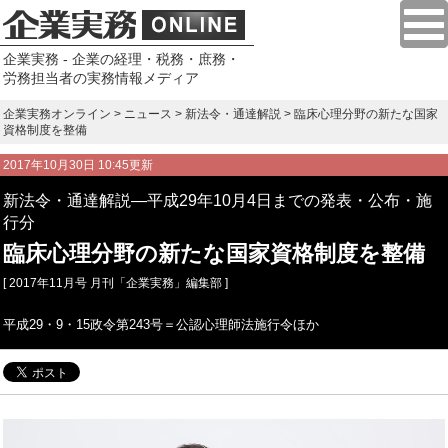
企業実務 - 企業の経理・税務・庶務・
労務担当者の実務情報メディア
企業実務オンライン
>
ニュース
>
新法令・通達解説
> 臨床心理分野の新たな国家
資格制度を整備
2017年10月30日 10:45更新
新法令・通達解説―平成29年10月4日までの発表・公布・施
行分
臨床心理分野の新たな国家資格制度を整備
[ 2017年11月号 月刊「企業実務」編集部 ]
平成29・9・15政令第243号＝公認心理師法施行令ほか