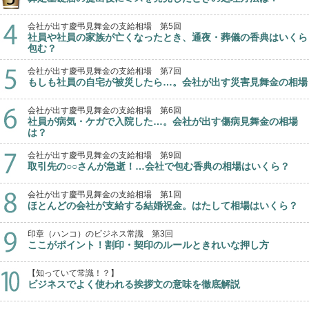
会社が出す慶弔見舞金の支給相場 第5回
社員や社員の家族が亡くなったとき、通夜・葬儀の香典はいくら
包む？
会社が出す慶弔見舞金の支給相場 第7回
もしも社員の自宅が被災したら…。会社が出す災害見舞金の相場
会社が出す慶弔見舞金の支給相場 第6回
社員が病気・ケガで入院した…。会社が出す傷病見舞金の相場
は？
会社が出す慶弔見舞金の支給相場 第9回
取引先の○○さんが急逝！…会社で包む香典の相場はいくら？
会社が出す慶弔見舞金の支給相場 第1回
ほとんどの会社が支給する結婚祝金。はたして相場はいくら？
印章（ハンコ）のビジネス常識 第3回
ここがポイント！割印・契印のルールときれいな押し方
【知っていて常識！？】
ビジネスでよく使われる挨拶文の意味を徹底解説