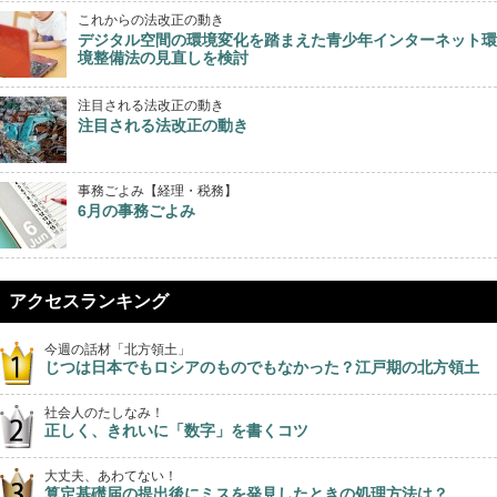
これからの法改正の動き
デジタル空間の環境変化を踏まえた青少年インターネット環
境整備法の見直しを検討
注目される法改正の動き
注目される法改正の動き
事務ごよみ【経理・税務】
6月の事務ごよみ
アクセスランキング
今週の話材「北方領土」
じつは日本でもロシアのものでもなかった？江戸期の北方領土
社会人のたしなみ！
正しく、きれいに「数字」を書くコツ
大丈夫、あわてない！
算定基礎届の提出後にミスを発見したときの処理方法は？