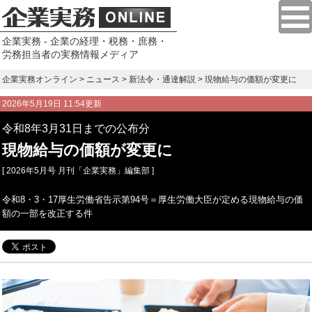
企業実務 - 企業の経理・税務・庶務・
労務担当者の実務情報メディア
企業実務オンライン
>
ニュース
>
新法令・通達解説
> 現物給与の価額が変更に
2026年5月19日 11:54更新
令和8年3月31日までの公布分
現物給与の価額が変更に
[ 2026年5月号 月刊「企業実務」編集部 ]
令和8・3・17厚生労働省告示第94号＝厚生労働大臣が定める現物給与の価
額の一部を改正する件