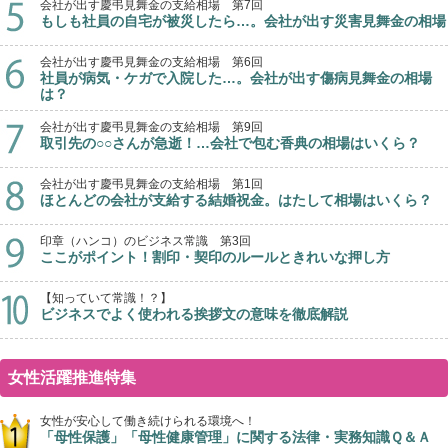
会社が出す慶弔見舞金の支給相場 第7回
もしも社員の自宅が被災したら…。会社が出す災害見舞金の相場
会社が出す慶弔見舞金の支給相場 第6回
社員が病気・ケガで入院した…。会社が出す傷病見舞金の相場
は？
会社が出す慶弔見舞金の支給相場 第9回
取引先の○○さんが急逝！…会社で包む香典の相場はいくら？
会社が出す慶弔見舞金の支給相場 第1回
ほとんどの会社が支給する結婚祝金。はたして相場はいくら？
印章（ハンコ）のビジネス常識 第3回
ここがポイント！割印・契印のルールときれいな押し方
【知っていて常識！？】
ビジネスでよく使われる挨拶文の意味を徹底解説
女性活躍推進特集
女性が安心して働き続けられる環境へ！
「母性保護」「母性健康管理」に関する法律・実務知識Ｑ＆Ａ