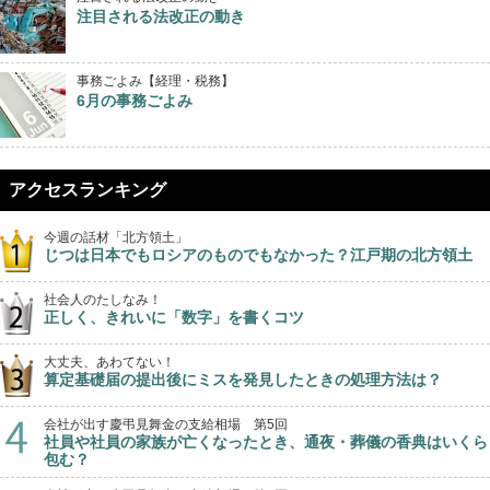
注目される法改正の動き
事務ごよみ【経理・税務】
6月の事務ごよみ
アクセスランキング
今週の話材「北方領土」
じつは日本でもロシアのものでもなかった？江戸期の北方領土
社会人のたしなみ！
正しく、きれいに「数字」を書くコツ
大丈夫、あわてない！
算定基礎届の提出後にミスを発見したときの処理方法は？
会社が出す慶弔見舞金の支給相場 第5回
社員や社員の家族が亡くなったとき、通夜・葬儀の香典はいくら
包む？