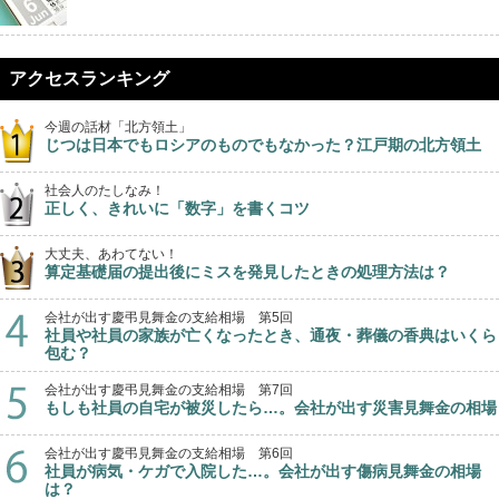
アクセスランキング
今週の話材「北方領土」
じつは日本でもロシアのものでもなかった？江戸期の北方領土
社会人のたしなみ！
正しく、きれいに「数字」を書くコツ
大丈夫、あわてない！
算定基礎届の提出後にミスを発見したときの処理方法は？
会社が出す慶弔見舞金の支給相場 第5回
社員や社員の家族が亡くなったとき、通夜・葬儀の香典はいくら
包む？
会社が出す慶弔見舞金の支給相場 第7回
もしも社員の自宅が被災したら…。会社が出す災害見舞金の相場
会社が出す慶弔見舞金の支給相場 第6回
社員が病気・ケガで入院した…。会社が出す傷病見舞金の相場
は？