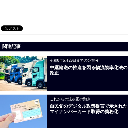
関連記事
令和8年5月29日までの公布分
中継輸送の推進を図る物流効率化法の
改正
これからの法改正の動き
自民党のデジタル政策提言で示された
マイナンバーカード取得の義務化