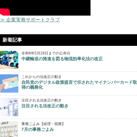
≫ 企業実務サポートクラブ
新着記事
令和8年5月29日までの公布分
中継輸送の推進を図る物流効率化法の改正
これからの法改正の動き
自民党のデジタル政策提言で示されたマイナンバーカード取
得の義務化
注目される法改正の動き
注目される法改正の動き
事務ごよみ【経理・税務】
7月の事務ごよみ