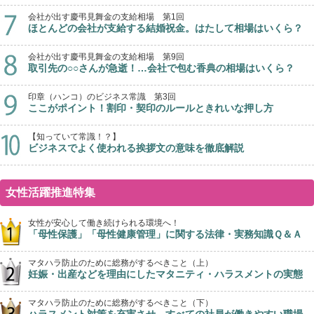
会社が出す慶弔見舞金の支給相場 第1回
ほとんどの会社が支給する結婚祝金。はたして相場はいくら？
会社が出す慶弔見舞金の支給相場 第9回
取引先の○○さんが急逝！…会社で包む香典の相場はいくら？
印章（ハンコ）のビジネス常識 第3回
ここがポイント！割印・契印のルールときれいな押し方
【知っていて常識！？】
ビジネスでよく使われる挨拶文の意味を徹底解説
女性活躍推進特集
女性が安心して働き続けられる環境へ！
「母性保護」「母性健康管理」に関する法律・実務知識Ｑ＆Ａ
マタハラ防止のために総務がするべきこと（上）
妊娠・出産などを理由にしたマタニティ・ハラスメントの実態
マタハラ防止のために総務がするべきこと（下）