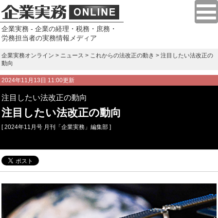
企業実務 - 企業の経理・税務・庶務・
労務担当者の実務情報メディア
企業実務オンライン
>
ニュース
>
これからの法改正の動き
> 注目したい法改正の
動向
2024年11月13日 11:00更新
注目したい法改正の動向
注目したい法改正の動向
[ 2024年11月号 月刊「企業実務」編集部 ]