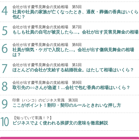
会社が出す慶弔見舞金の支給相場 第5回
社員や社員の家族が亡くなったとき、通夜・葬儀の香典はいくら
包む？
会社が出す慶弔見舞金の支給相場 第7回
もしも社員の自宅が被災したら…。会社が出す災害見舞金の相場
会社が出す慶弔見舞金の支給相場 第6回
社員が病気・ケガで入院した…。会社が出す傷病見舞金の相場
は？
会社が出す慶弔見舞金の支給相場 第1回
ほとんどの会社が支給する結婚祝金。はたして相場はいくら？
会社が出す慶弔見舞金の支給相場 第9回
取引先の○○さんが急逝！…会社で包む香典の相場はいくら？
印章（ハンコ）のビジネス常識 第3回
ここがポイント！割印・契印のルールときれいな押し方
【知っていて常識！？】
ビジネスでよく使われる挨拶文の意味を徹底解説