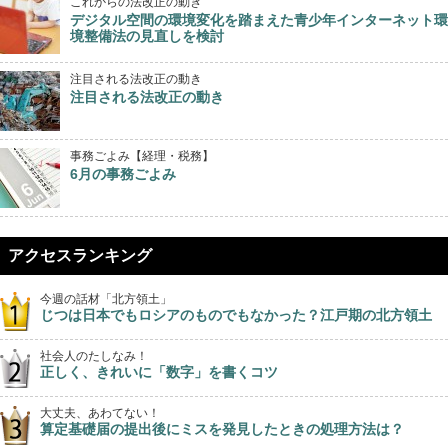
これからの法改正の動き
デジタル空間の環境変化を踏まえた青少年インターネット環
境整備法の見直しを検討
注目される法改正の動き
注目される法改正の動き
事務ごよみ【経理・税務】
6月の事務ごよみ
アクセスランキング
今週の話材「北方領土」
じつは日本でもロシアのものでもなかった？江戸期の北方領土
社会人のたしなみ！
正しく、きれいに「数字」を書くコツ
大丈夫、あわてない！
算定基礎届の提出後にミスを発見したときの処理方法は？