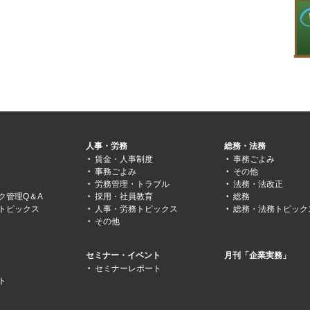
人事・労務
総務・法務
賃金・人事制度
事務ごよみ
事務ごよみ
その他
労務管理・トラブル
法務・法改正
ク管理Q＆A
採用・社員教育
総務
トピックス
人事・労務トピックス
総務・法務トピック
その他
セミナー・イベント
月刊「企業実務」
セミナーレポート
ト