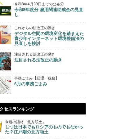
令和8年4月30日までの公布分
令和8年度分 雇用関連助成金の見直
し
これからの法改正の動き
デジタル空間の環境変化を踏まえた
青少年インターネット環境整備法の
見直しを検討
注目される法改正の動き
注目される法改正の動き
事務ごよみ【経理・税務】
6月の事務ごよみ
クセスランキング
今週の話材「北方領土」
じつは日本でもロシアのものでもなかっ
た？江戸期の北方領土