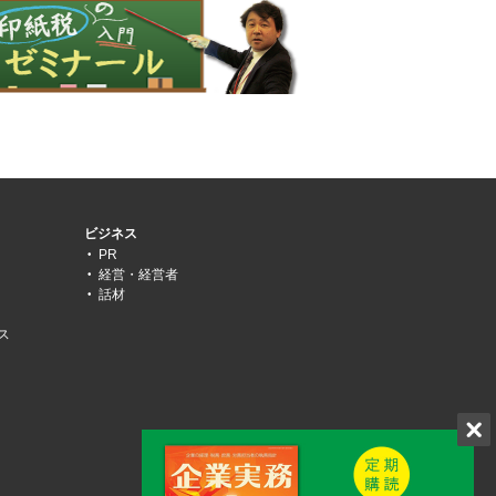
ビジネス
PR
経営・経営者
話材
ス