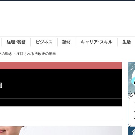
経理･税務
ビジネス
話材
キャリア･スキル
生活
正の動き
> 注目される法改正の動向
向