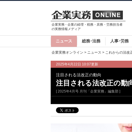
企業実務 - 企業の経理・税務・庶務・労務担当者
の実務情報メディア
ニュース
総務･法務
人事･労務
企業実務オンライン
>
ニュース
>
これからの法改
2025年4月22日 10:07更新
注目される法改正の動向
注目される法改正の動
[ 2025年4月号 月刊「企業実務」編集部 ]