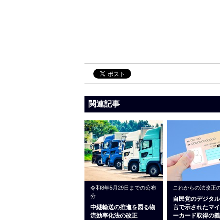
関連記事
令和8年5月29日までの公布
これからの法改正
分
自民党のデジタル
中継輸送の推進を図る物
言で示されたマイ
流効率化法の改正
ーカード取得の義