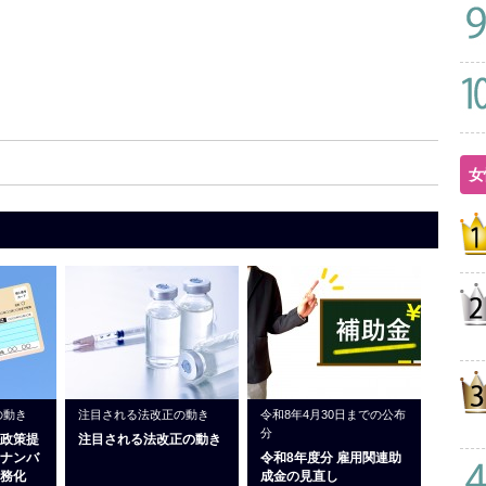
女
の動き
注目される法改正の動き
令和8年4月30日までの公布
分
政策提
注目される法改正の動き
ナンバ
令和8年度分 雇用関連助
務化
成金の見直し