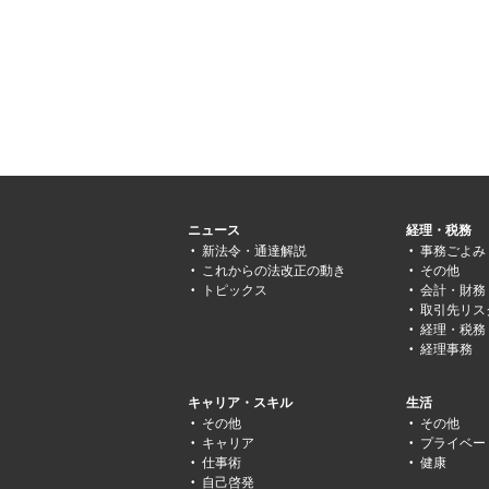
ニュース
経理・税務
新法令・通達解説
事務ごよみ
これからの法改正の動き
その他
トピックス
会計・財務
取引先リス
経理・税務
経理事務
キャリア・スキル
生活
その他
その他
キャリア
プライベー
仕事術
健康
自己啓発