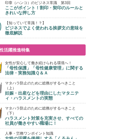
印章（ハンコ）のビジネス常識 第3回
ここがポイント！割印・契印のルールと
きれいな押し方
【知っていて常識！？】
ビジネスでよく使われる挨拶文の意味を
徹底解説
性活躍推進特集
女性が安心して働き続けられる環境へ！
「母性保護」「母性健康管理」に関する
法律・実務知識Ｑ＆Ａ
マタハラ防止のために総務がするべきこと
（上）
妊娠・出産などを理由にしたマタニテ
ィ・ハラスメントの実態
マタハラ防止のために総務がするべきこと
（下）
ハラスメント対策を充実させ、すべての
社員が働きやすい職場に！
人事・労務ワンポイント知識
女性の活躍を後押しする「くるみん」