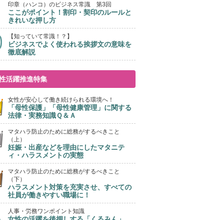
印章（ハンコ）のビジネス常識 第3回
ここがポイント！割印・契印のルールと
きれいな押し方
【知っていて常識！？】
ビジネスでよく使われる挨拶文の意味を
徹底解説
性活躍推進特集
女性が安心して働き続けられる環境へ！
「母性保護」「母性健康管理」に関する
法律・実務知識Ｑ＆Ａ
マタハラ防止のために総務がするべきこと
（上）
妊娠・出産などを理由にしたマタニテ
ィ・ハラスメントの実態
マタハラ防止のために総務がするべきこと
（下）
ハラスメント対策を充実させ、すべての
社員が働きやすい職場に！
人事・労務ワンポイント知識
女性の活躍を後押しする「くるみん」