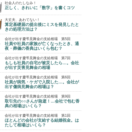
社会人のたしなみ！
正しく、きれいに「数字」を書くコツ
大丈夫、あわてない！
算定基礎届の提出後にミスを発見したと
きの処理方法は？
会社が出す慶弔見舞金の支給相場 第5回
社員や社員の家族が亡くなったとき、通
夜・葬儀の香典はいくら包む？
会社が出す慶弔見舞金の支給相場 第7回
もしも社員の自宅が被災したら…。会社
が出す災害見舞金の相場
会社が出す慶弔見舞金の支給相場 第6回
社員が病気・ケガで入院した…。会社が
出す傷病見舞金の相場は？
会社が出す慶弔見舞金の支給相場 第9回
取引先の○○さんが急逝！…会社で包む香
典の相場はいくら？
会社が出す慶弔見舞金の支給相場 第1回
ほとんどの会社が支給する結婚祝金。は
たして相場はいくら？