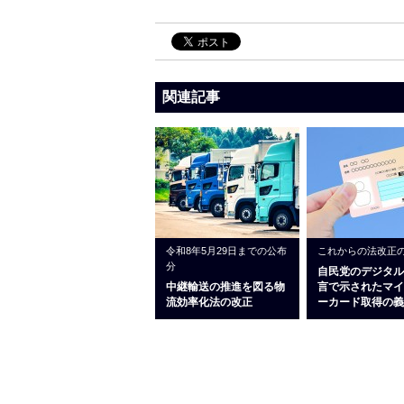
関連記事
令和8年5月29日までの公布
これからの法改正
分
自民党のデジタル
中継輸送の推進を図る物
言で示されたマイ
流効率化法の改正
ーカード取得の義