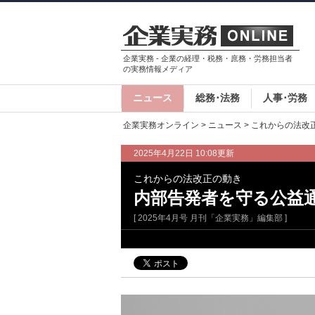
企業実務 - 企業の経理・税務・庶務・労務担当者
の実務情報メディア
ニュース
総務･法務
人事･労務
企業実務オンライン
>
ニュース
>
これからの法改
2025年4月22日 10:08更新
これからの法改正の動き
内部告発者を守る公益
[ 2025年4月号 月刊「企業実務」編集部 ]