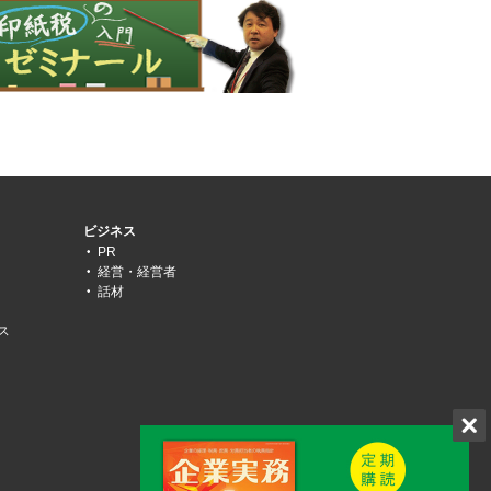
ビジネス
PR
経営・経営者
話材
ス