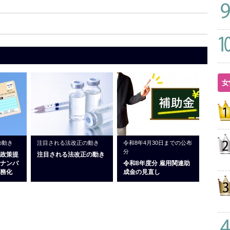
女
の動き
注目される法改正の動き
令和8年4月30日までの公布
分
政策提
注目される法改正の動き
ナンバ
令和8年度分 雇用関連助
務化
成金の見直し