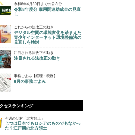
令和8年4月30日までの公布分
令和8年度分 雇用関連助成金の見直
し
これからの法改正の動き
デジタル空間の環境変化を踏まえた
青少年インターネット環境整備法の
見直しを検討
注目される法改正の動き
注目される法改正の動き
事務ごよみ【経理・税務】
6月の事務ごよみ
クセスランキング
今週の話材「北方領土」
じつは日本でもロシアのものでもなかっ
た？江戸期の北方領土