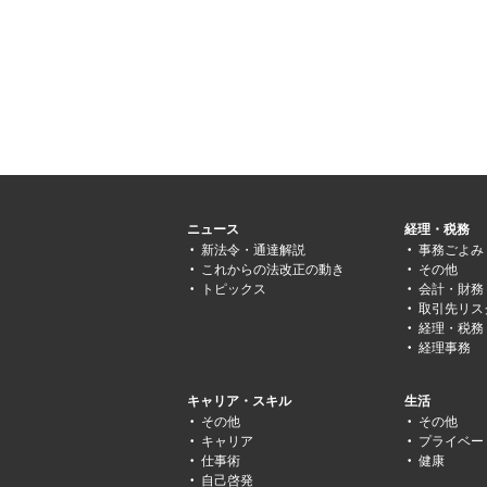
ニュース
経理・税務
新法令・通達解説
事務ごよみ
これからの法改正の動き
その他
トピックス
会計・財務
取引先リス
経理・税務
経理事務
キャリア・スキル
生活
その他
その他
キャリア
プライベー
仕事術
健康
自己啓発