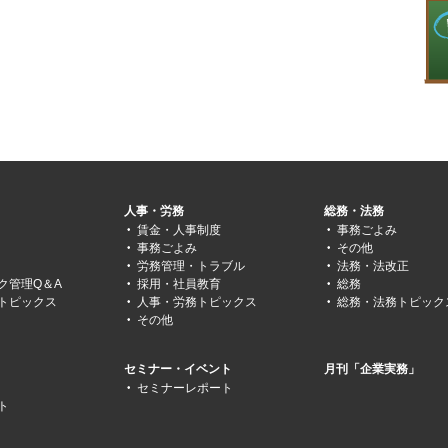
人事・労務
総務・法務
賃金・人事制度
事務ごよみ
事務ごよみ
その他
労務管理・トラブル
法務・法改正
ク管理Q＆A
採用・社員教育
総務
トピックス
人事・労務トピックス
総務・法務トピック
その他
セミナー・イベント
月刊「企業実務」
セミナーレポート
ト