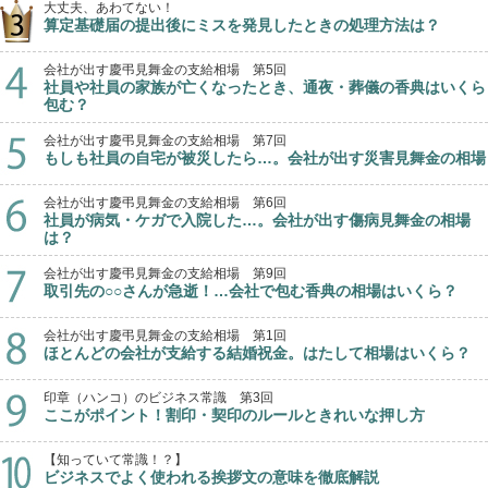
大丈夫、あわてない！
算定基礎届の提出後にミスを発見したときの処理方法は？
会社が出す慶弔見舞金の支給相場 第5回
社員や社員の家族が亡くなったとき、通夜・葬儀の香典はいくら
包む？
会社が出す慶弔見舞金の支給相場 第7回
もしも社員の自宅が被災したら…。会社が出す災害見舞金の相場
会社が出す慶弔見舞金の支給相場 第6回
社員が病気・ケガで入院した…。会社が出す傷病見舞金の相場
は？
会社が出す慶弔見舞金の支給相場 第9回
取引先の○○さんが急逝！…会社で包む香典の相場はいくら？
会社が出す慶弔見舞金の支給相場 第1回
ほとんどの会社が支給する結婚祝金。はたして相場はいくら？
印章（ハンコ）のビジネス常識 第3回
ここがポイント！割印・契印のルールときれいな押し方
【知っていて常識！？】
ビジネスでよく使われる挨拶文の意味を徹底解説