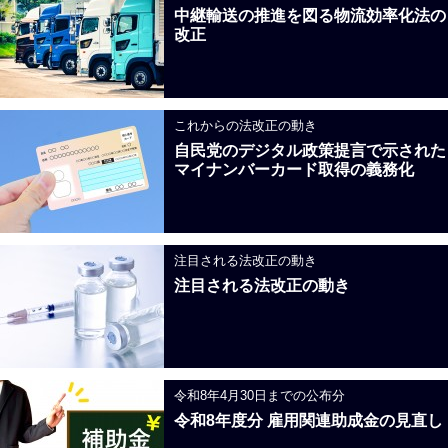
中継輸送の推進を図る物流効率化法の
改正
これからの法改正の動き
自民党のデジタル政策提言で示された
マイナンバーカード取得の義務化
注目される法改正の動き
注目される法改正の動き
令和8年4月30日までの公布分
令和8年度分 雇用関連助成金の見直し