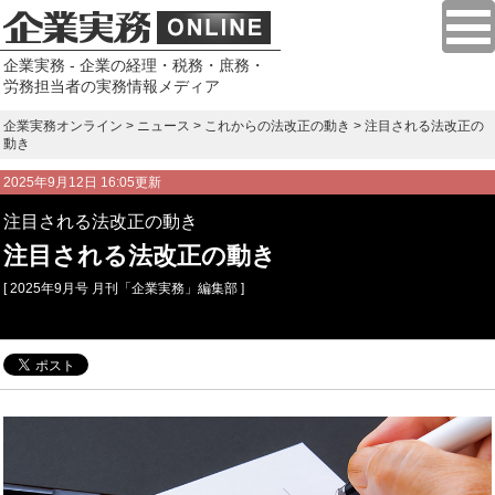
企業実務 - 企業の経理・税務・庶務・
労務担当者の実務情報メディア
企業実務オンライン
>
ニュース
>
これからの法改正の動き
> 注目される法改正の
動き
2025年9月12日 16:05更新
注目される法改正の動き
注目される法改正の動き
[ 2025年9月号 月刊「企業実務」編集部 ]