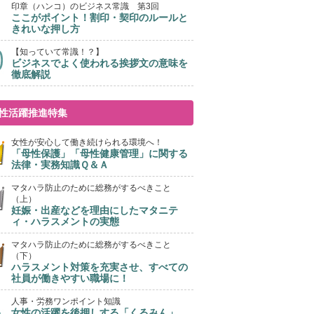
印章（ハンコ）のビジネス常識 第3回
ここがポイント！割印・契印のルールと
きれいな押し方
【知っていて常識！？】
ビジネスでよく使われる挨拶文の意味を
徹底解説
性活躍推進特集
女性が安心して働き続けられる環境へ！
「母性保護」「母性健康管理」に関する
法律・実務知識Ｑ＆Ａ
マタハラ防止のために総務がするべきこと
（上）
妊娠・出産などを理由にしたマタニテ
ィ・ハラスメントの実態
マタハラ防止のために総務がするべきこと
（下）
ハラスメント対策を充実させ、すべての
社員が働きやすい職場に！
人事・労務ワンポイント知識
女性の活躍を後押しする「くるみん」