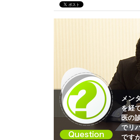
メン
を経
医の
でリ
です