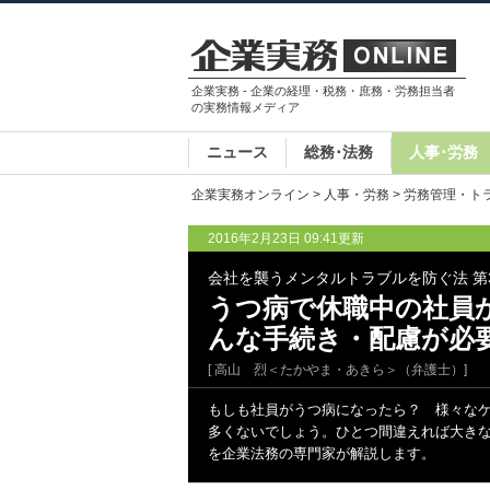
企業実務 - 企業の経理・税務・庶務・労務担当者
の実務情報メディア
ニュース
総務･法務
人事･労務
企業実務オンライン
>
人事・労務
>
労務管理・ト
2016年2月23日 09:41更新
会社を襲うメンタルトラブルを防ぐ法 第
うつ病で休職中の社員
んな手続き・配慮が必
[ 高山 烈＜たかやま・あきら＞（弁護士）]
もしも社員がうつ病になったら？ 様々な
多くないでしょう。ひとつ間違えれば大き
を企業法務の専門家が解説します。