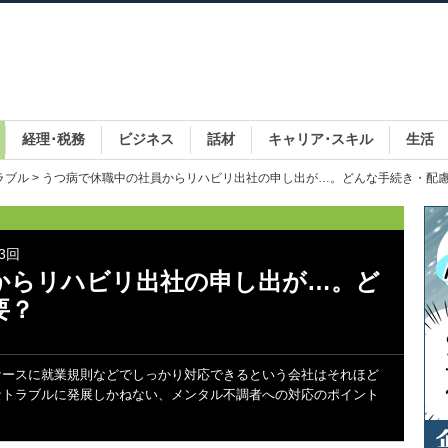
経理･税務
ビジネス
話材
キャリア･スキル
生活
ラブル
> うつ病で休職中の社員からリハビリ出社の申し出が…。どんな手続き・配
3回
からリハビリ出社の申し出が…。ど
要？
ケースに就業規則などでしっかり対応できるという会社はそれほど
なトラブルに発展しかねない、メンタル不調者への対応のポイント