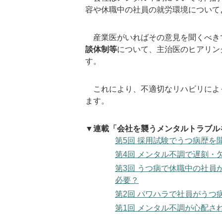
容や休職中の社員の就労環境について
産業医がいればその意見を聞くべき
談体制等
について、主治医のヒアリン
す。
これにより、不適切なリハビリによ
ます。
▼連載「会社を襲うメンタルトラブル
第5回 採用試験でうつ病歴を
第4回 メンタル不調で遅刻
第3回 うつ病で休職中の社
必要？
第2回 パワハラで社員がうつ
第1回 メンタル不調が心配