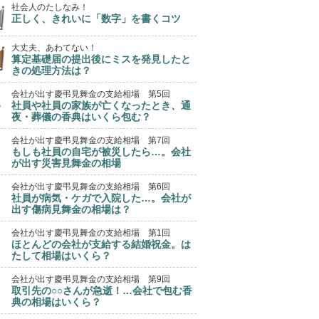
社会人のたしなみ！
正しく、きれいに「数字」を書くコツ
大丈夫、あわてない！
算定基礎届の提出後にミスを発見したと
きの処理方法は？
会社が出す慶弔見舞金の支給相場 第5回
社員や社員の家族が亡くなったとき、通
夜・葬儀の香典はいくら包む？
会社が出す慶弔見舞金の支給相場 第7回
もしも社員の自宅が被災したら…。会社
が出す災害見舞金の相場
会社が出す慶弔見舞金の支給相場 第6回
社員が病気・ケガで入院した…。会社が
出す傷病見舞金の相場は？
会社が出す慶弔見舞金の支給相場 第1回
ほとんどの会社が支給する結婚祝金。は
たして相場はいくら？
会社が出す慶弔見舞金の支給相場 第9回
取引先の○○さんが急逝！…会社で包む香
典の相場はいくら？