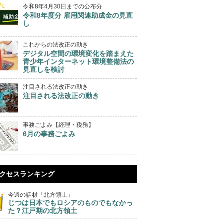
令和8年4月30日までの公布分
令和8年度分 雇用関連助成金の見直
し
これからの法改正の動き
デジタル空間の環境変化を踏まえた
青少年インターネット環境整備法の
見直しを検討
注目される法改正の動き
注目される法改正の動き
事務ごよみ【経理・税務】
6月の事務ごよみ
クセスランキング
今週の話材「北方領土」
じつは日本でもロシアのものでもなかっ
た？江戸期の北方領土