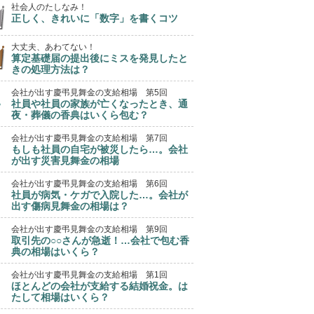
社会人のたしなみ！
正しく、きれいに「数字」を書くコツ
大丈夫、あわてない！
算定基礎届の提出後にミスを発見したと
きの処理方法は？
会社が出す慶弔見舞金の支給相場 第5回
社員や社員の家族が亡くなったとき、通
夜・葬儀の香典はいくら包む？
会社が出す慶弔見舞金の支給相場 第7回
もしも社員の自宅が被災したら…。会社
が出す災害見舞金の相場
会社が出す慶弔見舞金の支給相場 第6回
社員が病気・ケガで入院した…。会社が
出す傷病見舞金の相場は？
会社が出す慶弔見舞金の支給相場 第9回
取引先の○○さんが急逝！…会社で包む香
典の相場はいくら？
会社が出す慶弔見舞金の支給相場 第1回
ほとんどの会社が支給する結婚祝金。は
たして相場はいくら？