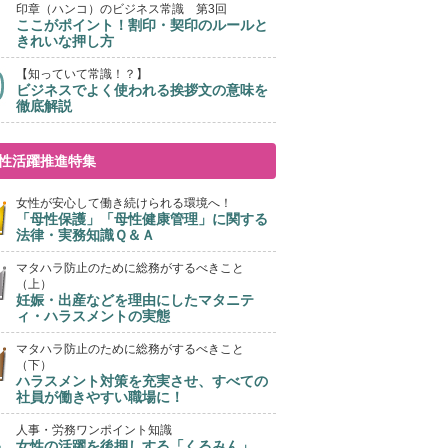
印章（ハンコ）のビジネス常識 第3回
ここがポイント！割印・契印のルールと
きれいな押し方
【知っていて常識！？】
ビジネスでよく使われる挨拶文の意味を
徹底解説
性活躍推進特集
女性が安心して働き続けられる環境へ！
「母性保護」「母性健康管理」に関する
法律・実務知識Ｑ＆Ａ
マタハラ防止のために総務がするべきこと
（上）
妊娠・出産などを理由にしたマタニテ
ィ・ハラスメントの実態
マタハラ防止のために総務がするべきこと
（下）
ハラスメント対策を充実させ、すべての
社員が働きやすい職場に！
人事・労務ワンポイント知識
女性の活躍を後押しする「くるみん」