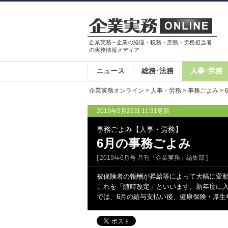
企業実務 - 企業の経理・税務・庶務・労務担当者
の実務情報メディア
ニュース
総務･法務
人事･労務
企業実務オンライン
>
人事・労務
>
事務ごよみ
>
2019年5月22日 11:31更新
事務ごよみ【人事・労務】
6月の事務ごよみ
[ 2019年6月号 月刊「企業実務」編集部 ]
被保険者の報酬が昇給等によって大幅に変
これを「随時改定」といいます。新年度に
では、6月の給与支払い後、健康保険・厚生