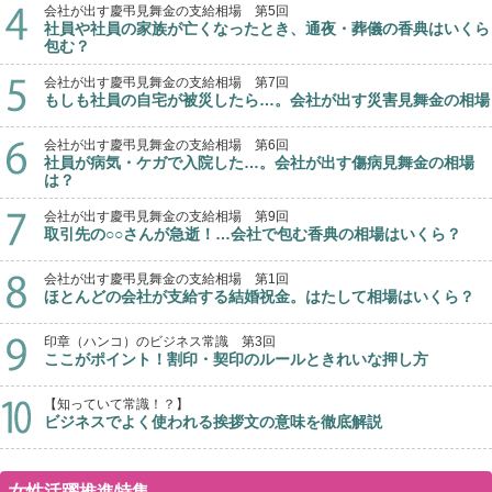
会社が出す慶弔見舞金の支給相場 第5回
社員や社員の家族が亡くなったとき、通夜・葬儀の香典はいくら
包む？
会社が出す慶弔見舞金の支給相場 第7回
もしも社員の自宅が被災したら…。会社が出す災害見舞金の相場
会社が出す慶弔見舞金の支給相場 第6回
社員が病気・ケガで入院した…。会社が出す傷病見舞金の相場
は？
会社が出す慶弔見舞金の支給相場 第9回
取引先の○○さんが急逝！…会社で包む香典の相場はいくら？
会社が出す慶弔見舞金の支給相場 第1回
ほとんどの会社が支給する結婚祝金。はたして相場はいくら？
印章（ハンコ）のビジネス常識 第3回
ここがポイント！割印・契印のルールときれいな押し方
【知っていて常識！？】
ビジネスでよく使われる挨拶文の意味を徹底解説
女性活躍推進特集