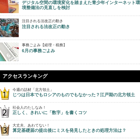
デジタル空間の環境変化を踏まえた青少年インターネット環
境整備法の見直しを検討
注目される法改正の動き
注目される法改正の動き
事務ごよみ【経理・税務】
6月の事務ごよみ
アクセスランキング
今週の話材「北方領土」
じつは日本でもロシアのものでもなかった？江戸期の北方領土
社会人のたしなみ！
正しく、きれいに「数字」を書くコツ
大丈夫、あわてない！
算定基礎届の提出後にミスを発見したときの処理方法は？