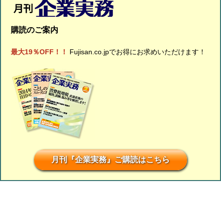
購読のご案内
最大19％OFF！！
Fujisan.co.jpでお得にお求めいただけます！
月刊『企業実務』ご購読はこちら