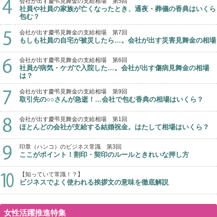
会社が出す慶弔見舞金の支給相場 第5回
社員や社員の家族が亡くなったとき、通夜・葬儀の香典はいくら
包む？
会社が出す慶弔見舞金の支給相場 第7回
もしも社員の自宅が被災したら…。会社が出す災害見舞金の相場
会社が出す慶弔見舞金の支給相場 第6回
社員が病気・ケガで入院した…。会社が出す傷病見舞金の相場
は？
会社が出す慶弔見舞金の支給相場 第9回
取引先の○○さんが急逝！…会社で包む香典の相場はいくら？
会社が出す慶弔見舞金の支給相場 第1回
ほとんどの会社が支給する結婚祝金。はたして相場はいくら？
印章（ハンコ）のビジネス常識 第3回
ここがポイント！割印・契印のルールときれいな押し方
【知っていて常識！？】
ビジネスでよく使われる挨拶文の意味を徹底解説
女性活躍推進特集