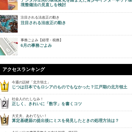
デジタル空間の環境変化を踏まえた青少年インターネット環
境整備法の見直しを検討
注目される法改正の動き
注目される法改正の動き
事務ごよみ【経理・税務】
6月の事務ごよみ
アクセスランキング
今週の話材「北方領土」
じつは日本でもロシアのものでもなかった？江戸期の北方領土
社会人のたしなみ！
正しく、きれいに「数字」を書くコツ
大丈夫、あわてない！
算定基礎届の提出後にミスを発見したときの処理方法は？