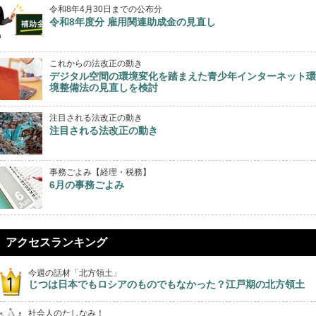
令和8年4月30日までの公布分
令和8年度分 雇用関連助成金の見直し
これからの法改正の動き
デジタル空間の環境変化を踏まえた青少年インターネット環
境整備法の見直しを検討
注目される法改正の動き
注目される法改正の動き
事務ごよみ【経理・税務】
6月の事務ごよみ
アクセスランキング
今週の話材「北方領土」
じつは日本でもロシアのものでもなかった？江戸期の北方領土
社会人のたしなみ！