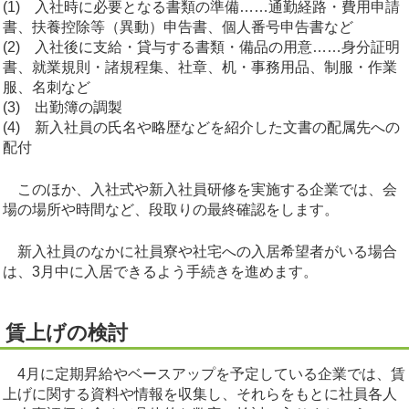
(1) 入社時に必要となる書類の準備……通勤経路・費用申請
書、扶養控除等（異動）申告書、個人番号申告書など
(2) 入社後に支給・貸与する書類・備品の用意……身分証明
書、就業規則・諸規程集、社章、机・事務用品、制服・作業
服、名刺など
(3) 出勤簿の調製
(4) 新入社員の氏名や略歴などを紹介した文書の配属先への
配付
このほか、入社式や新入社員研修を実施する企業では、会
場の場所や時間など、段取りの最終確認をします。
新入社員のなかに社員寮や社宅への入居希望者がいる場合
は、3月中に入居できるよう手続きを進めます。
賃上げの検討
4月に定期昇給やベースアップを予定している企業では、賃
上げに関する資料や情報を収集し、それらをもとに社員各人