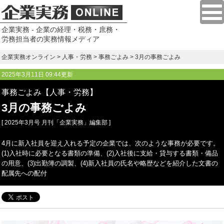
企業実務 - 企業の経理・税務・庶務・
労務担当者の実務情報メディア
企業実務オンライン
>
人事・労務
>
事務ごよみ
> 3月の事務ごよみ
2025年3月11日 09:44更新
事務ごよみ【人事・労務】
3月の事務ごよみ
[ 2025年3月号 月刊「企業実務」編集部 ]
4月に新入社員を迎え入れる予定の企業では、次のような事務が必要です。
(1)入社時に必要となる書類の準備、(2)入社後に支給・貸与する書類・備品
の用意、(3)出勤簿の調製、(4)新入社員の氏名や略歴などを紹介した文書の
配属先への配付