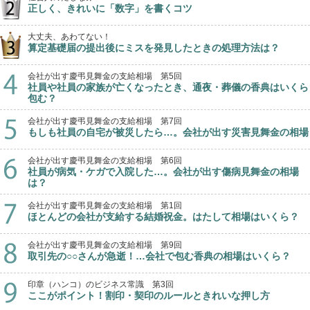
正しく、きれいに「数字」を書くコツ
大丈夫、あわてない！
算定基礎届の提出後にミスを発見したときの処理方法は？
会社が出す慶弔見舞金の支給相場 第5回
社員や社員の家族が亡くなったとき、通夜・葬儀の香典はいくら
包む？
会社が出す慶弔見舞金の支給相場 第7回
もしも社員の自宅が被災したら…。会社が出す災害見舞金の相場
会社が出す慶弔見舞金の支給相場 第6回
社員が病気・ケガで入院した…。会社が出す傷病見舞金の相場
は？
会社が出す慶弔見舞金の支給相場 第1回
ほとんどの会社が支給する結婚祝金。はたして相場はいくら？
会社が出す慶弔見舞金の支給相場 第9回
取引先の○○さんが急逝！…会社で包む香典の相場はいくら？
印章（ハンコ）のビジネス常識 第3回
ここがポイント！割印・契印のルールときれいな押し方