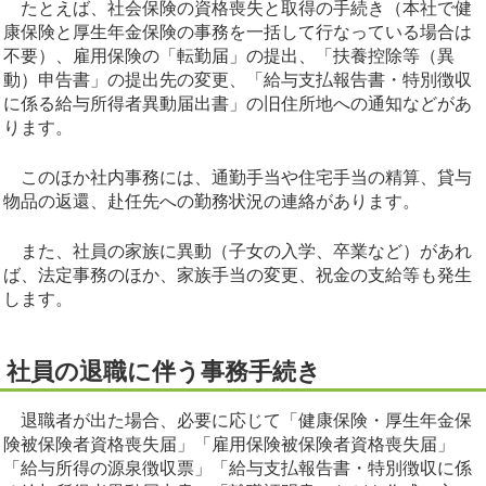
たとえば、社会保険の資格喪失と取得の手続き（本社で健
康保険と厚生年金保険の事務を一括して行なっている場合は
不要）、雇用保険の「転勤届」の提出、「扶養控除等（異
動）申告書」の提出先の変更、「給与支払報告書・特別徴収
に係る給与所得者異動届出書」の旧住所地への通知などがあ
ります。
このほか社内事務には、通勤手当や住宅手当の精算、貸与
物品の返還、赴任先への勤務状況の連絡があります。
また、社員の家族に異動（子女の入学、卒業など）があれ
ば、法定事務のほか、家族手当の変更、祝金の支給等も発生
します。
社員の退職に伴う事務手続き
退職者が出た場合、必要に応じて「健康保険・厚生年金保
険被保険者資格喪失届」「雇用保険被保険者資格喪失届」
「給与所得の源泉徴収票」「給与支払報告書・特別徴収に係