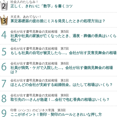
社会人のたしなみ！
正しく、きれいに「数字」を書くコツ
大丈夫、あわてない！
算定基礎届の提出後にミスを発見したときの処理方法は？
会社が出す慶弔見舞金の支給相場 第5回
社員や社員の家族が亡くなったとき、通夜・葬儀の香典はいくら
包む？
会社が出す慶弔見舞金の支給相場 第7回
もしも社員の自宅が被災したら…。会社が出す災害見舞金の相場
会社が出す慶弔見舞金の支給相場 第6回
社員が病気・ケガで入院した…。会社が出す傷病見舞金の相場
は？
会社が出す慶弔見舞金の支給相場 第1回
ほとんどの会社が支給する結婚祝金。はたして相場はいくら？
会社が出す慶弔見舞金の支給相場 第9回
取引先の○○さんが急逝！…会社で包む香典の相場はいくら？
印章（ハンコ）のビジネス常識 第3回
ここがポイント！割印・契印のルールときれいな押し方