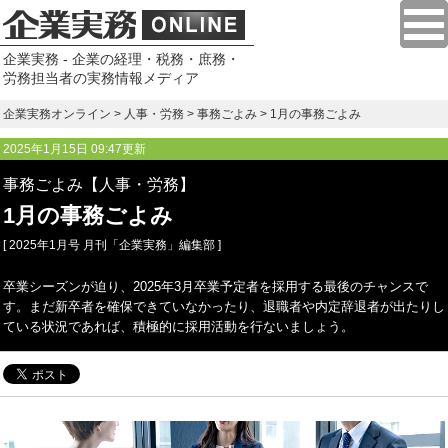
企業実務 - 企業の経理・税務・庶務・
労務担当者の実務情報メディア
企業実務オンライン
>
人事・労務
>
事務ごよみ
> 1月の事務ごよみ
2025年1月15日 09:47更新
事務ごよみ【人事・労務】
1月の事務ごよみ
[ 2025年1月号 月刊「企業実務」編集部 ]
卒業シーズンが迫り、2025年3月卒業予定者を採用する最後のチャンスで
す。まだ新卒者を確保できていなかったり、退職者や内定辞退者が出たりし
ている状況であれば、積極的に採用活動を行ないましょう。