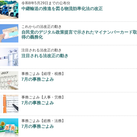
令和8年5月29日までの公布分
中継輸送の推進を図る物流効率化法の改正
これからの法改正の動き
自民党のデジタル政策提言で示されたマイナンバーカード取
得の義務化
注目される法改正の動き
注目される法改正の動き
事務ごよみ【経理・税務】
7月の事務ごよみ
事務ごよみ【人事・労務】
7月の事務ごよみ
事務ごよみ【総務・法務】
7月の事務ごよみ