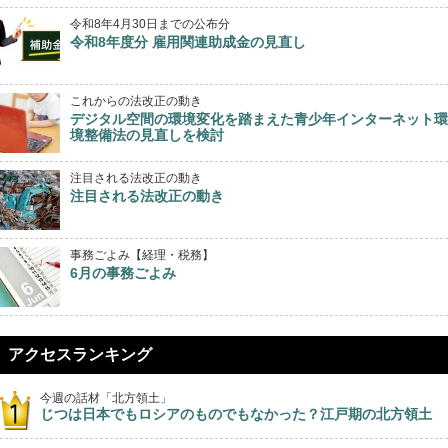
令和8年4月30日までの公布分
令和8年度分 雇用関連助成金の見直し
これからの法改正の動き
デジタル空間の環境変化を踏まえた青少年インターネット環
境整備法の見直しを検討
注目される法改正の動き
注目される法改正の動き
事務ごよみ【経理・税務】
6月の事務ごよみ
アクセスランキング
今週の話材「北方領土」
じつは日本でもロシアのものでもなかった？江戸期の北方領土