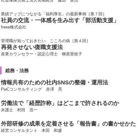
社会保険労務士法人名南経営 服部 英治
業績アップにつながる「福利厚生」の最新事例［第７回］
社員の交流・一体感を生み出す「部活動支援」
freee株式会社
管理職が知っておきたい こころの病［第４回］
再発させない復職支援法
産業カウンセラー・認定心理士 柳原里枝子
総務・法務
情報共有のための社内SNSの整備・運用法
PwCコンサルティング 赤澤 亮
労働法で「経歴詐称」はどこまで許されるのか
弁護士 村田 浩一
外部研修の成果を定着させる「報告書」の書かせかた
経営コンサルタント 本田 和盛