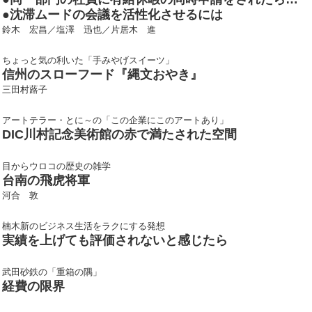
●沈滞ムードの会議を活性化させるには
鈴木 宏昌／塩澤 迅也／片居木 進
ちょっと気の利いた「手みやげスイーツ」
信州のスローフード『縄文おやき』
三田村蕗子
アートテラー・とに～の「この企業にこのアートあり」
DIC川村記念美術館の赤で満たされた空間
目からウロコの歴史の雑学
台南の飛虎将軍
河合 敦
楠木新のビジネス生活をラクにする発想
実績を上げても評価されないと感じたら
武田砂鉄の「重箱の隅」
経費の限界