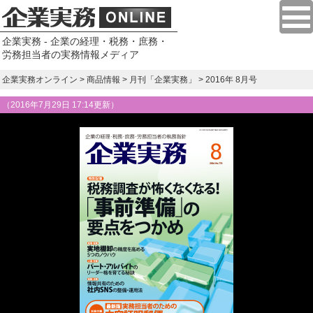
企業実務 - 企業の経理・税務・庶務・
労務担当者の実務情報メディア
企業実務オンライン
>
商品情報
>
月刊「企業実務」
> 2016年 8月号
（
2016年7月29日 17:14更新
）