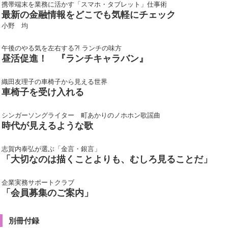
携帯端末を業務に活かす「スマホ・タブレット」仕事術
最新の金融情報をどこでも気軽にチェック
小野 均
午後のやる気を左右する?! ランチの味方
昼活促進！ 『ランチキャラバン』
織田友理子の車椅子から見える世界
車椅子を受け入れる
シンガーソングライター 町あかりのノホホン歌謡曲
時代が見えるような歌
志賀内泰弘が選ぶ「金言・銀言」
「大切なのは描くことよりも、むしろ見ることだ」
企業実務サポートクラブ
「会員募集のご案内」
別冊付録