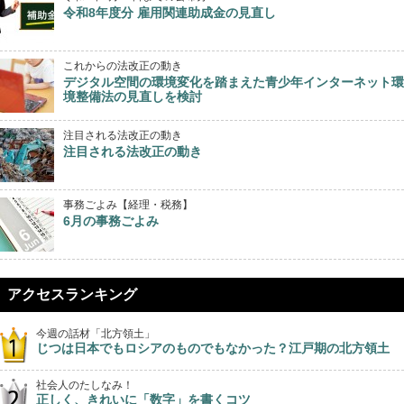
令和8年度分 雇用関連助成金の見直し
これからの法改正の動き
デジタル空間の環境変化を踏まえた青少年インターネット環
境整備法の見直しを検討
注目される法改正の動き
注目される法改正の動き
事務ごよみ【経理・税務】
6月の事務ごよみ
アクセスランキング
今週の話材「北方領土」
じつは日本でもロシアのものでもなかった？江戸期の北方領土
社会人のたしなみ！
正しく、きれいに「数字」を書くコツ