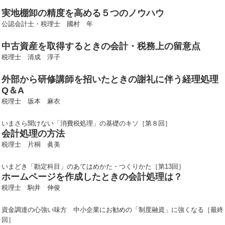
実地棚卸の精度を高める５つのノウハウ
公認会計士・税理士 國村 年
中古資産を取得するときの会計・税務上の留意点
税理士 清成 淳子
外部から研修講師を招いたときの謝礼に伴う経理処理
Q＆A
税理士 坂本 麻衣
いまさら聞けない「消費税処理」の基礎のキソ［第８回］
会計処理の方法
税理士 片桐 眞美
いまどき「勘定科目」のあてはめかた・つくりかた［第13回］
ホームページを作成したときの会計処理は？
税理士 駒井 伸俊
資金調達の心強い味方 中小企業にお勧めの「制度融資」に強くなる［最終
回］