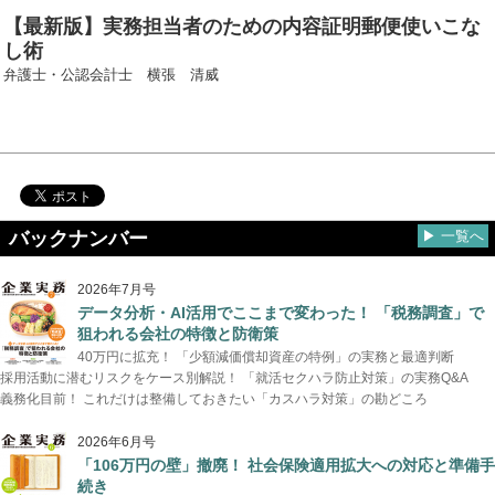
【最新版】実務担当者のための内容証明郵便使いこな
し術
弁護士・公認会計士 横張 清威
バックナンバー
▶ 一覧へ
2026年7月号
データ分析・AI活用でここまで変わった！ 「税務調査」で
狙われる会社の特徴と防衛策
40万円に拡充！ 「少額減価償却資産の特例」の実務と最適判断
採用活動に潜むリスクをケース別解説！ 「就活セクハラ防止対策」の実務Q&A
義務化目前！ これだけは整備しておきたい「カスハラ対策」の勘どころ
2026年6月号
「106万円の壁」撤廃！ 社会保険適用拡大への対応と準備手
続き