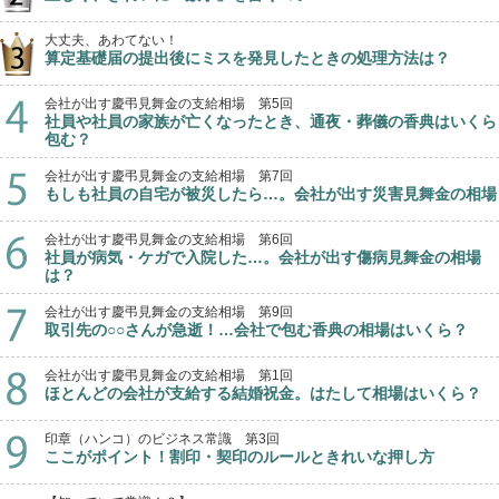
大丈夫、あわてない！
算定基礎届の提出後にミスを発見したときの処理方法は？
会社が出す慶弔見舞金の支給相場 第5回
社員や社員の家族が亡くなったとき、通夜・葬儀の香典はいくら
包む？
会社が出す慶弔見舞金の支給相場 第7回
もしも社員の自宅が被災したら…。会社が出す災害見舞金の相場
会社が出す慶弔見舞金の支給相場 第6回
社員が病気・ケガで入院した…。会社が出す傷病見舞金の相場
は？
会社が出す慶弔見舞金の支給相場 第9回
取引先の○○さんが急逝！…会社で包む香典の相場はいくら？
会社が出す慶弔見舞金の支給相場 第1回
ほとんどの会社が支給する結婚祝金。はたして相場はいくら？
印章（ハンコ）のビジネス常識 第3回
ここがポイント！割印・契印のルールときれいな押し方