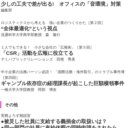
少しの工夫で差が出る! オフィスの「音環境」対策
編集部
ロジスティクスから考える 強い企業のつくりかた［第２回］
“全体最適化”という視点
流通科学大学商学部教授 森 隆行
１人でもできる！ 小さな会社の「広報術」［第５回］
「CSR」活動を広報に役立てる
デミパブリックリレーションズ 田熊 秀美
中小企業の法務パーソン必読！ 「国際法務・海外取引」のトラブル事件簿
［第25回］
ギャンブル依存症の経理課長が起こした巨額横領事件
一橋大学大学院教授 阿部 博友
その他
実務よろず相談室
●被災した社員に支給する義捐金の取扱いは？
●同一部門の社員に有給休暇の同時申請をされたら…