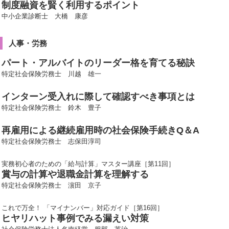
制度融資を賢く利用するポイント
中小企業診断士 大橋 康彦
人事・労務
パート・アルバイトのリーダー格を育てる秘訣
特定社会保険労務士 川越 雄一
インターン受入れに際して確認すべき事項とは
特定社会保険労務士 鈴木 豊子
再雇用による継続雇用時の社会保険手続きQ＆A
特定社会保険労務士 志保田淳司
実務初心者のための「給与計算」マスター講座［第11回］
賞与の計算や退職金計算を理解する
特定社会保険労務士 濵田 京子
これで万全！ 「マイナンバー」対応ガイド［第16回］
ヒヤリハット事例でみる漏えい対策