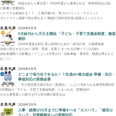
利益が出たら要注意！ 2026年度から適用される「防衛特別法人税」
の影響と実務対応
バイアスを軽減する！？ 「人事評価×AI」導入のメリット・デメリット
ガイドライン刷新で何が変わる？ 職場の｢熱中症対策｣実践チェックリスト
2026年5月号
5月給与から天引き開始 「子ども・子育て支援金制度」徹底
解説
2026年度改正対応 新人経理のための「給与計算」の基礎知識
未然に防止するために“採用・育成・定着”にまつわる労務トラブルQ&A
自転車通勤への影響は！？ことし4月導入の「自転車版・青切符」制度を押さえて
おこう！
2026年4月号
どこまで省力化できるか！？生成AI×株主総会 準備・当日・
事後対応の実務改善
「中小受託取引適正化法（取適法）」により求められる経理実務対応
4月開始の「子ども・子育て支援金制度」にまつわる〈実務Q&A〉
小さな事業者との取引を打ち切る際の留意点は
2026年3月号
人事・総務が10月までに準備すべき「カスハラ」「就活セ
クハラ」対策義務化への実務対応