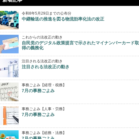
令和8年5月29日までの公布分
中継輸送の推進を図る物流効率化法の改正
これからの法改正の動き
自民党のデジタル政策提言で示されたマイナンバーカード取
得の義務化
注目される法改正の動き
注目される法改正の動き
事務ごよみ【経理・税務】
7月の事務ごよみ
事務ごよみ【人事・労務】
7月の事務ごよみ
事務ごよみ【総務・法務】
7月の事務ごよみ