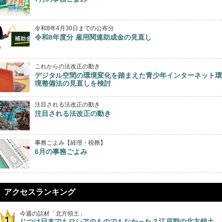
令和8年4月30日までの公布分
令和8年度分 雇用関連助成金の見直し
これからの法改正の動き
デジタル空間の環境変化を踏まえた青少年インターネット環
境整備法の見直しを検討
注目される法改正の動き
注目される法改正の動き
事務ごよみ【経理・税務】
6月の事務ごよみ
アクセスランキング
今週の話材「北方領土」
じつは日本でもロシアのものでもなかった？江戸期の北方領土