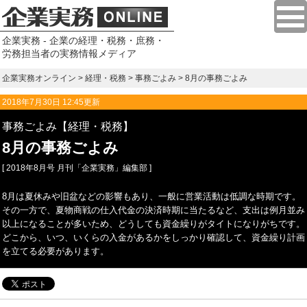
企業実務 - 企業の経理・税務・庶務・
労務担当者の実務情報メディア
企業実務オンライン
>
経理・税務
>
事務ごよみ
> 8月の事務ごよみ
2018年7月30日 12:45更新
事務ごよみ【経理・税務】
8月の事務ごよみ
[ 2018年8月号 月刊「企業実務」編集部 ]
8月は夏休みや旧盆などの影響もあり、一般に営業活動は低調な時期です。
その一方で、夏物商戦の仕入代金の決済時期に当たるなど、支出は例月並み
以上になることが多いため、どうしても資金繰りがタイトになりがちです。
どこから、いつ、いくらの入金があるかをしっかり確認して、資金繰り計画
を立てる必要があります。