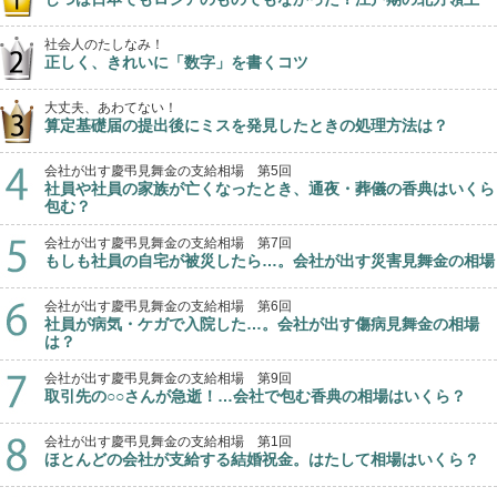
社会人のたしなみ！
正しく、きれいに「数字」を書くコツ
大丈夫、あわてない！
算定基礎届の提出後にミスを発見したときの処理方法は？
会社が出す慶弔見舞金の支給相場 第5回
社員や社員の家族が亡くなったとき、通夜・葬儀の香典はいくら
包む？
会社が出す慶弔見舞金の支給相場 第7回
もしも社員の自宅が被災したら…。会社が出す災害見舞金の相場
会社が出す慶弔見舞金の支給相場 第6回
社員が病気・ケガで入院した…。会社が出す傷病見舞金の相場
は？
会社が出す慶弔見舞金の支給相場 第9回
取引先の○○さんが急逝！…会社で包む香典の相場はいくら？
会社が出す慶弔見舞金の支給相場 第1回
ほとんどの会社が支給する結婚祝金。はたして相場はいくら？