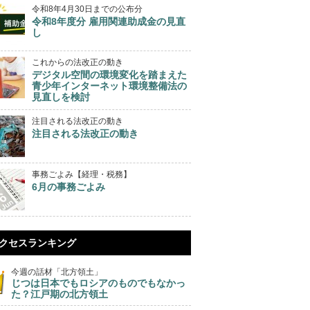
令和8年4月30日までの公布分
令和8年度分 雇用関連助成金の見直
し
これからの法改正の動き
デジタル空間の環境変化を踏まえた
青少年インターネット環境整備法の
見直しを検討
注目される法改正の動き
注目される法改正の動き
事務ごよみ【経理・税務】
6月の事務ごよみ
クセスランキング
今週の話材「北方領土」
じつは日本でもロシアのものでもなかっ
た？江戸期の北方領土