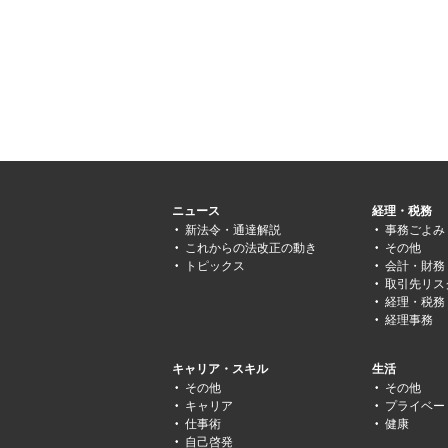
ニュース
経理・税務
新法令・通達解説
事務ごよみ
これからの法改正の動き
その他
トピックス
会計・財務
取引先リス
経理・税務
経理事務
キャリア・スキル
生活
その他
その他
キャリア
プライベー
仕事術
健康
自己啓発