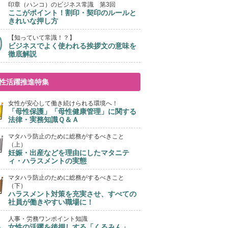
印章（ハンコ）のビジネス常識 第3回
ここがポイント！割印・契印のルールと
きれいな押し方
【知っていて常識！？】
ビジネスでよく使われる挨拶文の意味を
徹底解説
性活躍推進特集
女性が安心して働き続けられる環境へ！
「母性保護」「母性健康管理」に関する
法律・実務知識Ｑ＆Ａ
マタハラ防止のために総務がするべきこと
（上）
妊娠・出産などを理由にしたマタニテ
ィ・ハラスメントの実態
マタハラ防止のために総務がするべきこと
（下）
ハラスメント対策を充実させ、すべての
社員が働きやすい職場に！
人事・労務ワンポイント知識
女性の活躍を後押しする「くるみん」