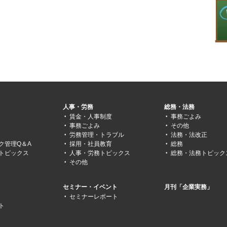
人事・労務
総務・法務
賃金・人事制度
事務ごよみ
事務ごよみ
その他
労務管理・トラブル
法務・法改正
ク管理Q＆A
採用・社員教育
総務
トピックス
人事・労務トピックス
総務・法務トピック
その他
セミナー・イベント
月刊「企業実務」
セミナーレポート
ト