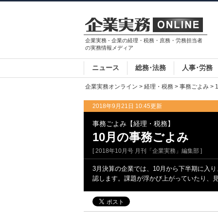
企業実務 - 企業の経理・税務・庶務・労務担当者
の実務情報メディア
ニュース
総務･法務
人事･労務
企業実務オンライン
>
経理・税務
>
事務ごよみ
>
2018年9月21日 10:45更新
事務ごよみ【経理・税務】
10月の事務ごよみ
[ 2018年10月号 月刊「企業実務」編集部 ]
3月決算の企業では、10月から下半期に入
認します。課題が浮かび上がっていたり、