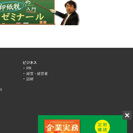
ビジネス
PR
経営・経営者
話材
ス