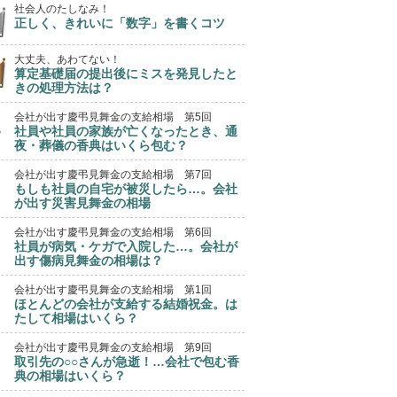
社会人のたしなみ！
正しく、きれいに「数字」を書くコツ
大丈夫、あわてない！
算定基礎届の提出後にミスを発見したと
きの処理方法は？
会社が出す慶弔見舞金の支給相場 第5回
社員や社員の家族が亡くなったとき、通
夜・葬儀の香典はいくら包む？
会社が出す慶弔見舞金の支給相場 第7回
もしも社員の自宅が被災したら…。会社
が出す災害見舞金の相場
会社が出す慶弔見舞金の支給相場 第6回
社員が病気・ケガで入院した…。会社が
出す傷病見舞金の相場は？
会社が出す慶弔見舞金の支給相場 第1回
ほとんどの会社が支給する結婚祝金。は
たして相場はいくら？
会社が出す慶弔見舞金の支給相場 第9回
取引先の○○さんが急逝！…会社で包む香
典の相場はいくら？