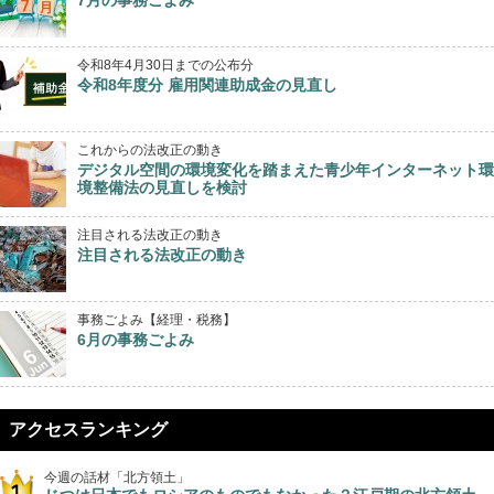
令和8年4月30日までの公布分
令和8年度分 雇用関連助成金の見直し
これからの法改正の動き
デジタル空間の環境変化を踏まえた青少年インターネット環
境整備法の見直しを検討
注目される法改正の動き
注目される法改正の動き
事務ごよみ【経理・税務】
6月の事務ごよみ
アクセスランキング
今週の話材「北方領土」