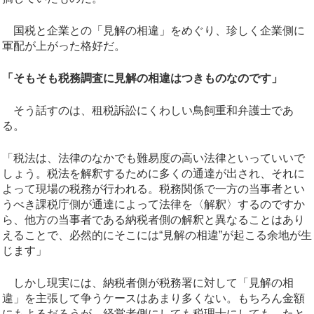
国税と企業との「見解の相違」をめぐり、珍しく企業側に
軍配が上がった格好だ。
「そもそも税務調査に見解の相違はつきものなのです」
そう話すのは、租税訴訟にくわしい鳥飼重和弁護士であ
る。
「税法は、法律のなかでも難易度の高い法律といっていいで
しょう。税法を解釈するために多くの通達が出され、それに
よって現場の税務が行われる。税務関係で一方の当事者とい
うべき課税庁側が通達によって法律を〈解釈〉するのですか
ら、他方の当事者である納税者側の解釈と異なることはあり
えることで、必然的にそこには“見解の相違”が起こる余地が生
じます」
しかし現実には、納税者側が税務署に対して「見解の相
違」を主張して争うケースはあまり多くない。もちろん金額
にもよるだろうが、経営者側にしても税理士にしても、たと