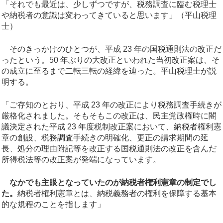
「それでも最近は、少しずつですが、税務調査に臨む税理士
や納税者の意識は変わってきていると思います」（平山税理
士）
そのきっかけのひとつが、平成 23 年の国税通則法の改正だ
ったという。50 年ぶりの大改正といわれた当初改正案は、そ
の成立に至るまで二転三転の経緯を辿った。平山税理士が説
明する。
「ご存知のとおり、平成 23 年の改正により税務調査手続きが
厳格化されました。そもそもこの改正は、民主党政権時に閣
議決定された平成 23 年度税制改正案において、納税者権利憲
章の創設、税務調査手続きの明確化、更正の請求期間の延
長、処分の理由附記等を改正する国税通則法の改正を含んだ
所得税法等の改正案が発端になっています。
なかでも主眼となっていたのが納税者権利憲章の制定でし
た。
納税者権利憲章とは、納税義務者の権利を保障する基本
的な規程のことを指します」