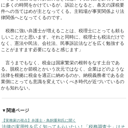
に多くの時間をかけているが、訴訟となると、条文の課税要
件への当てはめが主となってくる。主戦場が事実関係より法
律関係へとなってくるのです。
税務に強い弁護士が増えることは、税理士にとっても頼も
しいことだと思います。それと同時に、税理士も税法だけで
なく、憲法や民法、会社法、民事訴訟法などを広く勉強する
ことがますます必要になると感じます」
言うまでもなく、税金は国家繁栄の根幹をなす土台であ
る。脱税とか節税とかいう次元ではなく、企業はどのような
法律を根拠に税金を適正に納めるのか。納税義務者である企
業側にとっても意識を変えていくべき時代が近づいているの
かも知れない。
▼関連ページ
【実務家の視点】弁護士・鳥飼重和氏に聞く
法律の実用性を広く知ってもらいたい！「税務調査士」はそ