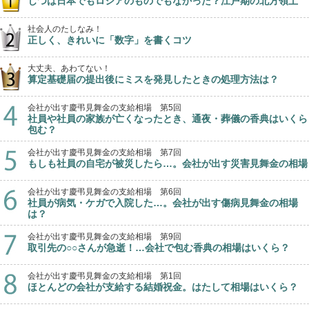
じつは日本でもロシアのものでもなかった？江戸期の北方領土
社会人のたしなみ！
正しく、きれいに「数字」を書くコツ
大丈夫、あわてない！
算定基礎届の提出後にミスを発見したときの処理方法は？
会社が出す慶弔見舞金の支給相場 第5回
社員や社員の家族が亡くなったとき、通夜・葬儀の香典はいくら
包む？
会社が出す慶弔見舞金の支給相場 第7回
もしも社員の自宅が被災したら…。会社が出す災害見舞金の相場
会社が出す慶弔見舞金の支給相場 第6回
社員が病気・ケガで入院した…。会社が出す傷病見舞金の相場
は？
会社が出す慶弔見舞金の支給相場 第9回
取引先の○○さんが急逝！…会社で包む香典の相場はいくら？
会社が出す慶弔見舞金の支給相場 第1回
ほとんどの会社が支給する結婚祝金。はたして相場はいくら？