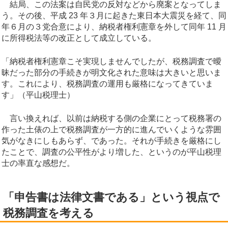
結局、この法案は自民党の反対などから廃案となってしま
う。その後、平成 23 年３月に起きた東日本大震災を経て、同
年６月の３党合意により、納税者権利憲章を外して同年 11 月
に所得税法等の改正として成立している。
「納税者権利憲章こそ実現しませんでしたが、税務調査で曖
昧だった部分の手続きが明文化された意味は大きいと思いま
す。これにより、税務調査の運用も厳格になってきていま
す」（平山税理士）
言い換えれば、以前は納税する側の企業にとって税務署の
作った土俵の上で税務調査が一方的に進んでいくような雰囲
気がなきにしもあらず、であった。それが手続きを厳格にし
たことで、調査の公平性がより増した、というのが平山税理
士の率直な感想だ。
「申告書は法律文書である」という視点で
税務調査を考える