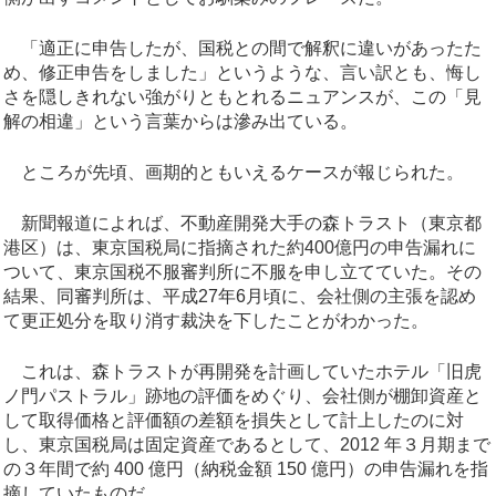
「適正に申告したが、国税との間で解釈に違いがあったた
め、修正申告をしました」というような、言い訳とも、悔し
さを隠しきれない強がりともとれるニュアンスが、この「見
解の相違」という言葉からは滲み出ている。
ところが先頃、画期的ともいえるケースが報じられた。
新聞報道によれば、不動産開発大手の森トラスト（東京都
港区）は、東京国税局に指摘された約400億円の申告漏れに
ついて、東京国税不服審判所に不服を申し立てていた。その
結果、同審判所は、平成27年6月頃に、会社側の主張を認め
て更正処分を取り消す裁決を下したことがわかった。
これは、森トラストが再開発を計画していたホテル「旧虎
ノ門パストラル」跡地の評価をめぐり、会社側が棚卸資産と
して取得価格と評価額の差額を損失として計上したのに対
し、東京国税局は固定資産であるとして、2012 年３月期まで
の３年間で約 400 億円（納税金額 150 億円）の申告漏れを指
摘していたものだ。