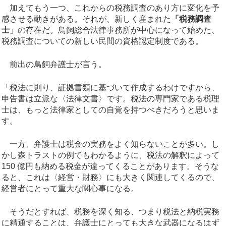
加えてもう一つ、これからの税務調査のあり方に変化を予
感させる動きがある。それが、新しく産まれた
「税務調査
士」
の存在だ。鳥飼総合法律事務所が中心になって始めた、
税務調査についての新しい民間の資格認定制度である。
前出の鳥飼弁護士が言う。
「税法に則り、証拠書類に基づいて作成するわけですから、
申告書は立派な〈法律文書〉です。税法の専門家である税理
士は、もっと法律家としての自覚を持つべきだろうと思いま
す。
一方、弁護士は税金の実務をよく知らないことが多い。し
かし森トラストの例でもわかるように、税法の解釈によって
150 億円も納める税金が違ってくることがあります。そうな
ると、これは〈経営・財務〉にも大きく関連してくるので、
経営者にとって重大な関心事になる。
そうだとすれば、税務を深く知る、つまり税法と納税実務
に精通することは、弁護士にとっても大きな武器になるはず