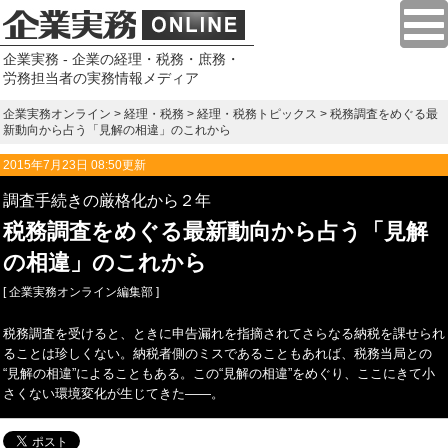
企業実務 - 企業の経理・税務・庶務・
労務担当者の実務情報メディア
企業実務オンライン
>
経理・税務
>
経理・税務トピックス
> 税務調査をめぐる最
新動向から占う「見解の相違」のこれから
2015年7月23日 08:50更新
調査手続きの厳格化から２年
税務調査をめぐる最新動向から占う「見解
の相違」のこれから
[ 企業実務オンライン編集部 ]
税務調査を受けると、ときに申告漏れを指摘されてさらなる納税を課せられ
ることは珍しくない。納税者側のミスであることもあれば、税務当局との
“見解の相違”によることもある。この“見解の相違”をめぐり、ここにきて小
さくない環境変化が生じてきた——。