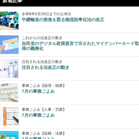
新着記事
令和8年5月29日までの公布分
中継輸送の推進を図る物流効率化法の改正
これからの法改正の動き
自民党のデジタル政策提言で示されたマイナンバーカード取
得の義務化
注目される法改正の動き
注目される法改正の動き
事務ごよみ【経理・税務】
7月の事務ごよみ
事務ごよみ【人事・労務】
7月の事務ごよみ
事務ごよみ【総務・法務】
7月の事務ごよみ