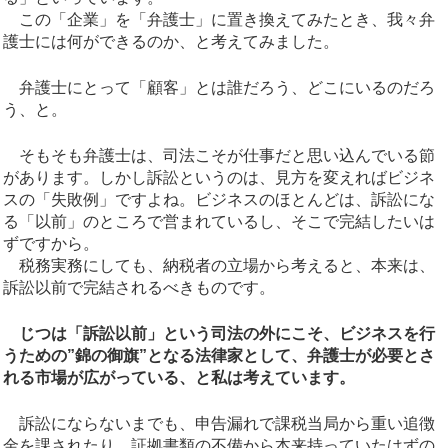
この「企業」を「弁護士」に置き換えてみたとき、我々弁
護士には何ができるのか、と考えてみました。
弁護士にとって「顧客」とは誰だろう、どこにいるのだろ
う、と。
そもそも弁護士は、司法こそが仕事だと思い込んでいる節
があります。しかし訴訟というのは、見方を変えればビジネ
スの「失敗例」ですよね。ビジネスのほとんどは、訴訟にな
る「以前」のところで営まれているし、そこで完結したいは
ずですから。
税務実務にしても、納税者の立場から考えると、本来は、
訴訟以前で完結されるべきものです。
じつは「訴訟以前」という司法の外にこそ、ビジネスを行
うための”錦の御旗”となる法律家として、弁護士が必要とさ
れる市場が広がっている、と私は考えています。
訴訟にならないまでも、申告漏れで課税当局から重い追徴
金を課されたり、証拠書類の不備から本来持っていたはずの