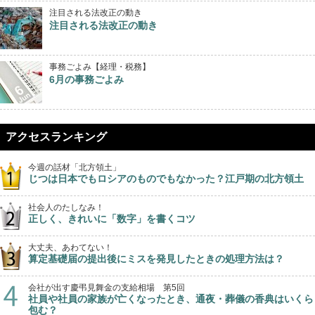
注目される法改正の動き
注目される法改正の動き
事務ごよみ【経理・税務】
6月の事務ごよみ
アクセスランキング
今週の話材「北方領土」
じつは日本でもロシアのものでもなかった？江戸期の北方領土
社会人のたしなみ！
正しく、きれいに「数字」を書くコツ
大丈夫、あわてない！
算定基礎届の提出後にミスを発見したときの処理方法は？
会社が出す慶弔見舞金の支給相場 第5回
社員や社員の家族が亡くなったとき、通夜・葬儀の香典はいくら
包む？