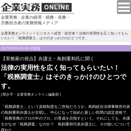
企業実務 - 企業の経理・税務・庶務・
労務担当者の実務情報メディア
企業実務オンライン
>
ビジネス
>
経営・経営者
> 法律の実用性を広く知ってもら
いたい！「税務調査士」はそのきっかけのひとつです。
2015年8月4日 09:30更新
【実務家の視点】弁護士・鳥飼重和氏に聞く
法律の実用性を広く知ってもらいたい！
「税務調査士」はそのきっかけのひとつで
す。
[ 聞き手・企業実務オンライン編集部 ]
「税務調査士」という資格制度をご存知だろうか。鳥飼総合法律事務所代表
の鳥飼重和弁護士が主唱し、中心になって始めた新しい民間の認定資格で、
「税務実務のプロの中のプロ」の育成を目指すという。それにしても、弁護
士がなぜ「税務調査」なのか？ 鳥飼重和代表弁護士に、その狙いについて
尋ねた。