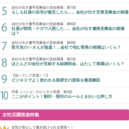
会社が出す慶弔見舞金の支給相場 第7回
もしも社員の自宅が被災したら…。会社が出す災害見舞金の相場
会社が出す慶弔見舞金の支給相場 第6回
社員が病気・ケガで入院した…。会社が出す傷病見舞金の相場
は？
会社が出す慶弔見舞金の支給相場 第9回
取引先の○○さんが急逝！…会社で包む香典の相場はいくら？
会社が出す慶弔見舞金の支給相場 第1回
ほとんどの会社が支給する結婚祝金。はたして相場はいくら？
【知っていて常識！？】
ビジネスでよく使われる挨拶文の意味を徹底解説
印章（ハンコ）のビジネス常識 第3回
ここがポイント！割印・契印のルールときれいな押し方
女性活躍推進特集
女性が安心して働き続けられる環境へ！