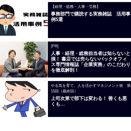
【経理・総務・人事・労務】
事務部門で購読する実務雑誌 活用事
例5選
[PR]
人事・経理・総務担当者は知らないと
損！ 書店では売らないバックオフィ
ス専門情報誌「企業実務」のこだわり
を徹底解剖！
やる気を育て、人を活かすマネジメント術 第
15回（最終回）
上司次第で部下は変わる！ 善くも悪
くも…