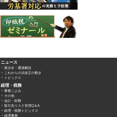
ニュース
新法令・通達解説
これからの法改正の動き
トピックス
経理・税務
事務ごよみ
その他
会計・財務
取引先リスク管理Q＆A
経理・税務トピックス
経理事務