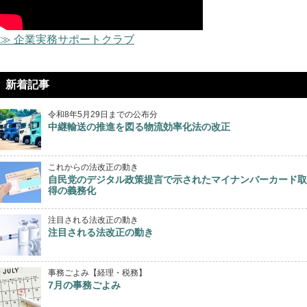
≫ 企業実務サポートクラブ
新着記事
令和8年5月29日までの公布分
中継輸送の推進を図る物流効率化法の改正
これからの法改正の動き
自民党のデジタル政策提言で示されたマイナンバーカード取
得の義務化
注目される法改正の動き
注目される法改正の動き
事務ごよみ【経理・税務】
7月の事務ごよみ