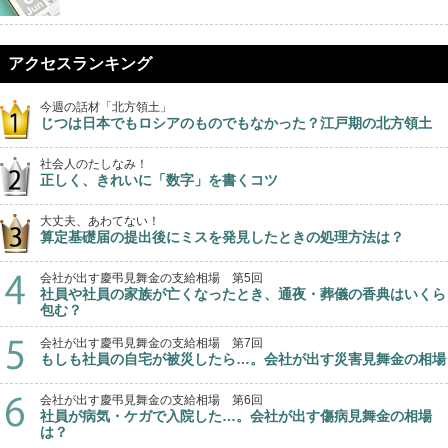
アクセスランキング
今週の話材「北方領土」
じつは日本でもロシアのものでもなかった？江戸期の北方領土
社会人のたしなみ！
正しく、きれいに「数字」を書くコツ
大丈夫、あわてない！
算定基礎届の提出後にミスを発見したときの処理方法は？
会社が出す慶弔見舞金の支給相場 第5回
社員や社員の家族が亡くなったとき、通夜・葬儀の香典はいくら
包む？
会社が出す慶弔見舞金の支給相場 第7回
もしも社員の自宅が被災したら…。会社が出す災害見舞金の相場
会社が出す慶弔見舞金の支給相場 第6回
社員が病気・ケガで入院した…。会社が出す傷病見舞金の相場
は？