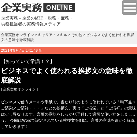
企業実務 - 企業の経理・税務・庶務・
労務担当者の実務情報メディア
企業実務オンライン
>
キャリア・スキル
>
その他
> ビジネスでよく使われる挨拶
文の意味を徹底解説
2021年9月7日 14:17更新
【知っていて常識！？】
ビジネスでよく使われる挨拶文の意味を徹
底解説
[ 企業実務オンライン ]
ビジネスで使うメールや手紙で、当たり前のように使われている「時下益々
ご清栄／ご清祥・・・」などの挨拶文。実は「ご清栄」と「ご清祥」の意味
は少し異なります。言葉の意味をしっかり理解して適切な使い方をしましょ
う。 今回はWordで設定されている挨拶文を例に、言葉の意味を細かく解説
していきます！