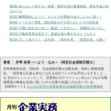
第6回 知らないと損する！派遣・契約社員の健康保険・厚生年金の加
入ルール
第5回 離職理由によって、もらえる失業給付金はこんなに違う！
第4回 どうする? 突然、契約更新を打ち切られたときの対応策
第3回 円満に辞めるために！確認しておきたい「退職時のルール」
第2回 労働者派遣法改正で、派遣社員の働き方はどうなる？
第1回 正しく知ろう！「正社員」「契約社員」「派遣社員」の違い
著者 ： 井寄 奈美＜いより・なみ＞（特定社会保険労務士）
井寄事務所代表。2001年、社会保険労務士試験合格。06年に事務所開
設。「経営者も社員も幸せになれる会社つくりのお手伝いをすること」
を 自分のミッションとして、従業員のモチベーション向上につながる職
場環境の整備を念頭に置いた中小企業の支援に力を注いでいる。
【WEBサイト】
なにわの社労士井寄奈美/社会保険労務士/井寄事務所