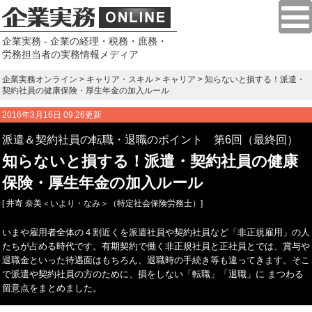
企業実務 - 企業の経理・税務・庶務・
労務担当者の実務情報メディア
企業実務オンライン
>
キャリア・スキル
>
キャリア
> 知らないと損する！派遣・
契約社員の健康保険・厚生年金の加入ルール
2016年3月16日 09:26更新
派遣＆契約社員の転職・退職のポイント 第6回（最終回）
知らないと損する！派遣・契約社員の健康
保険・厚生年金の加入ルール
[ 井寄 奈美＜いより・なみ＞（特定社会保険労務士）]
いまや雇用者全体の４割近くを派遣社員や契約社員など「非正規雇用」の人
たちが占める時代です。有期契約で働く非正規社員と正社員とでは、賞与や
退職金といった待遇面はもちろん、退職時の手続き等も違ってきます。そこ
で派遣や契約社員の方のために、損をしない「転職」「退職」に まつわる
留意点をまとめました。