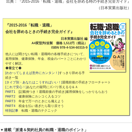
出典：『2015-2016「転職・退職」会社を辞める時の手続き完全ガイド』
（日本実業出版社）
『2015-2016「転職・退職」
会社を辞めるときの手続き完全ガイド』
日本実業出版社 編
A4変型判/並製 価格 1,512円（税込）
ISBN 978-4-534-60315-9
他人には聞けない転職・退職時の各種手続きについて、
雇用保険、健康保険、年金、税金のパートごとにわかり
やすく解説。
◆章立て◆
[わかってしまえば意外にカンタン！]
すっきり辞める手
続き一覧
[タイプ別・あなたはこうすればいい！]
退職前後の手続きフローチャート
[これで安心！]
あなたの疑問にズバリ答えるＱ＆Ａ
PART1
[記載例つき！退職前後の手続き]雇用保険をしっかりもらおう
PART2
健康保険にカシコく入るコツ
PART3
年金で万一のときにも備えよう
PART4
税金を払い過ぎたら取り戻そう
特別記事
転職・退職のテクニック
▼連載「派遣＆契約社員の転職・退職のポイント」