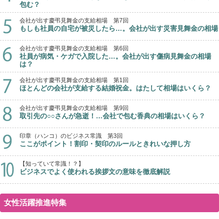
包む？
会社が出す慶弔見舞金の支給相場 第7回
もしも社員の自宅が被災したら…。会社が出す災害見舞金の相場
会社が出す慶弔見舞金の支給相場 第6回
社員が病気・ケガで入院した…。会社が出す傷病見舞金の相場
は？
会社が出す慶弔見舞金の支給相場 第1回
ほとんどの会社が支給する結婚祝金。はたして相場はいくら？
会社が出す慶弔見舞金の支給相場 第9回
取引先の○○さんが急逝！…会社で包む香典の相場はいくら？
印章（ハンコ）のビジネス常識 第3回
ここがポイント！割印・契印のルールときれいな押し方
【知っていて常識！？】
ビジネスでよく使われる挨拶文の意味を徹底解説
女性活躍推進特集