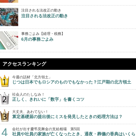
注目される法改正の動き
注目される法改正の動き
事務ごよみ【経理・税務】
6月の事務ごよみ
アクセスランキング
今週の話材「北方領土」
じつは日本でもロシアのものでもなかった？江戸期の北方領土
社会人のたしなみ！
正しく、きれいに「数字」を書くコツ
大丈夫、あわてない！
算定基礎届の提出後にミスを発見したときの処理方法は？
会社が出す慶弔見舞金の支給相場 第5回
社員や社員の家族が亡くなったとき、通夜・葬儀の香典はいくら